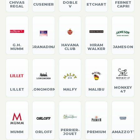
CHIVAS
DOBLE
FERNET
CUSENIER
ETCHART
REGAL
V
CAPRI
G.H.
HAVANA
HIRAM
GRANADINA
JAMESON
MUMM
CLUB
WALKER
MONKEY
LILLET
LONGMORN
MALFY
MALIBU
47
PERRIER-
MUMM
ORLOFF
PREMIUM
RAMAZZOTTI
JOUET