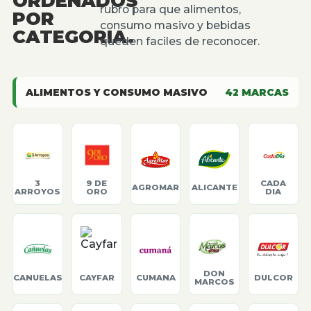
ORDENADOS
rubro para que alimentos,
POR
consumo masivo y bebidas
CATEGORIA.
queden faciles de reconocer.
ALIMENTOS Y CONSUMO MASIVO
42
MARCAS
3
9 DE
CADA
AGROMAR
ALICANTE
ARROYOS
ORO
DIA
DON
CANUELAS
CAYFAR
CUMANA
DULCOR
MARCOS