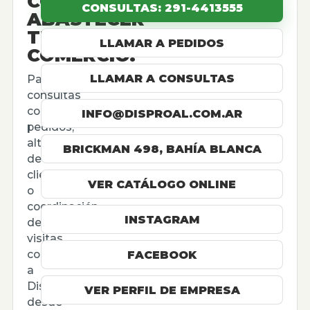
CÓMO
CONSULTAS: 291-4413555
ABASTECER
TU
LLAMAR A PEDIDOS
COMERCIO.
LLAMAR A CONSULTAS
Para
consultas
comerciales,
INFO@DISPROAL.COM.AR
pedidos,
altas
BRICKMAN 498, BAHÍA BLANCA
de
cliente
VER CATÁLOGO ONLINE
o
coordinación
INSTAGRAM
de
visitas,
contactá
FACEBOOK
a
Disproal
VER PERFIL DE EMPRESA
desde