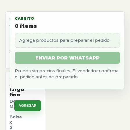
ALMACEN
CARRITO
Aceite
0
items
girasol
Natura
Agrega productos para preparar el pedido.
AGREGAR
·
Caja
x
12
ENVIAR POR WHATSAPP
u.
Prueba sin precios finales. El vendedor confirma
el pedido antes de prepararlo.
ALMACEN
Arroz
largo
fino
Don
AGREGAR
Marcos
·
Bolsa
x
5