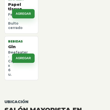
Papel
tissue
AGREGAR
Felpita
·
Bulto
cerrado
BEBIDAS
Gin
Beefeater
·
AGREGAR
Caja
x
6
u.
UBICACIÓN
SALÓN MAYORISTA EN