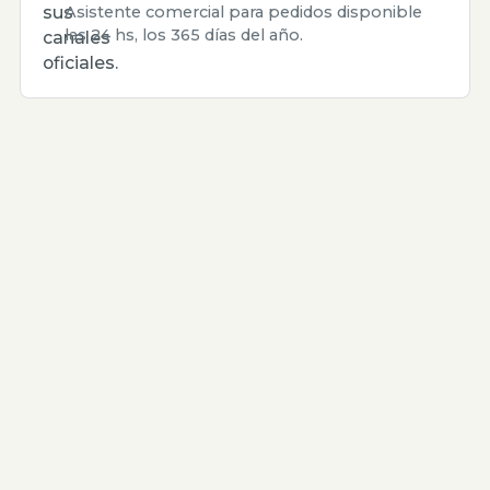
sus
Asistente comercial para pedidos disponible
las 24 hs, los 365 días del año.
canales
oficiales.