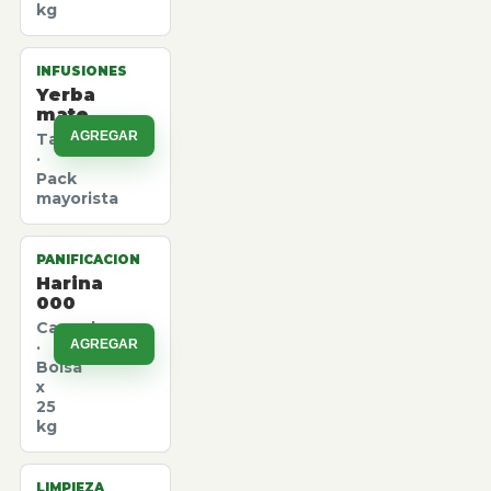
kg
INFUSIONES
Yerba
mate
AGREGAR
Taragui
·
Pack
mayorista
PANIFICACION
Harina
000
Canuelas
AGREGAR
·
Bolsa
x
25
kg
LIMPIEZA