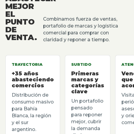
MEJOR
EL
Combinamos fuerza de ventas,
PUNTO
portafolio de marcas y logística
DE
comercial para comprar con
VENTA.
claridad y reponer a tiempo.
TRAYECTORIA
SURTIDO
ATEN
+35 años
Primeras
Ven
abasteciendo
marcas y
que
comercios
categorías
aco
clave
Distribución de
Visit
Un portafolio
consumo masivo
perió
pensado
para Bahía
ases
para reponer
Blanca, la región
y ori
mejor, cubrir
y el sur
comer
la demanda
argentino.