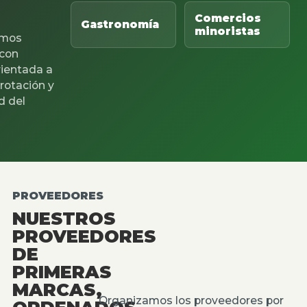
Comercios
Gastronomía
minoristas
mos
 con
rientada a
 rotación y
d del
PROVEEDORES
NUESTROS
PROVEEDORES
DE
PRIMERAS
MARCAS,
Organizamos los proveedores por