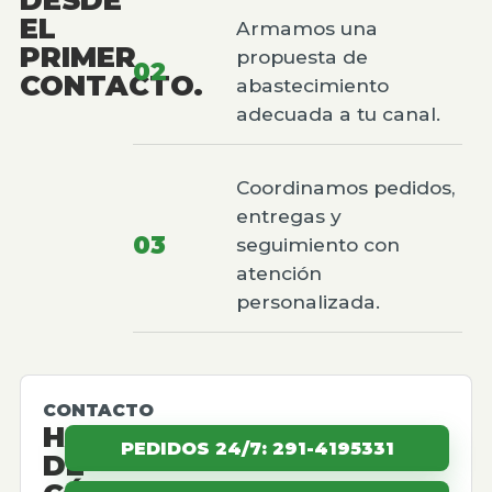
EL
Armamos una
PRIMER
propuesta de
02
CONTACTO.
abastecimiento
adecuada a tu canal.
Coordinamos pedidos,
entregas y
03
seguimiento con
atención
personalizada.
CONTACTO
HABLEMOS
PEDIDOS 24/7: 291-4195331
DE