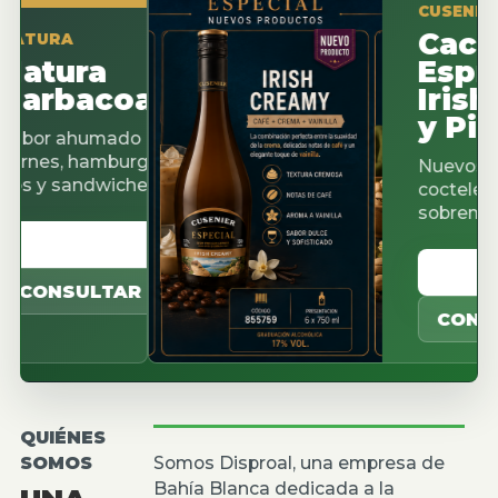
CUSENIER ESPE
Cacao
RA
ura
Espress
bacoa
Irish Cr
y Pistac
 ahumado para
s, hamburguesas,
Nuevos sabores
 sandwiches.
cocteleria, cafe
sobremesas.
 CATALOGO
VER CATAL
NSULTAR
CONSULTA
QUIÉNES
SOMOS
Somos Disproal, una empresa de
Bahía Blanca dedicada a la