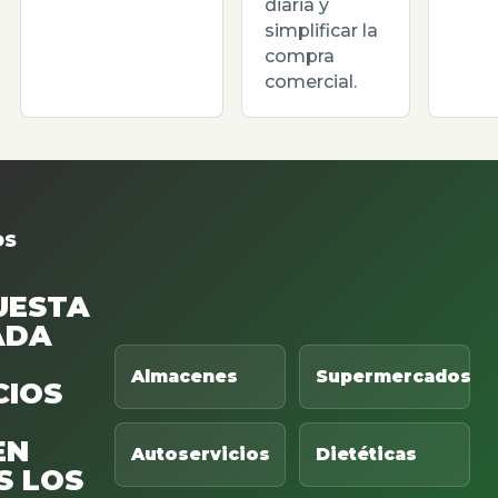
diaria y
simplificar la
compra
comercial.
OS
UESTA
ADA
Almacenes
Supermercados
CIOS
EN
Autoservicios
Dietéticas
S LOS