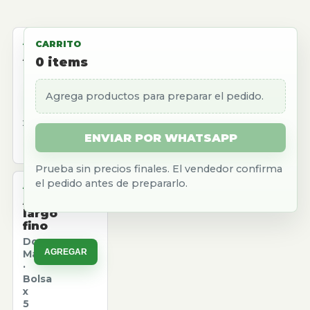
ALMACEN
CARRITO
Aceite
0
items
girasol
Natura
Agrega productos para preparar el pedido.
AGREGAR
·
Caja
x
12
ENVIAR POR WHATSAPP
u.
Prueba sin precios finales. El vendedor confirma
el pedido antes de prepararlo.
ALMACEN
Arroz
largo
fino
Don
AGREGAR
Marcos
·
Bolsa
x
5