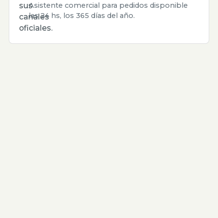
sus
Asistente comercial para pedidos disponible
las 24 hs, los 365 días del año.
canales
oficiales.