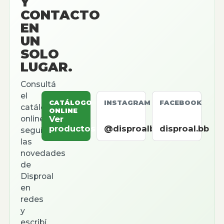
Y
CONTACTO
EN
UN
SOLO
LUGAR.
Consultá
el
CATÁLOGO
INSTAGRAM
FACEBOOK
catálogo
ONLINE
online,
Ver
productos
@disproalbb
disproal.bb
seguí
las
novedades
de
Disproal
en
redes
y
escribí