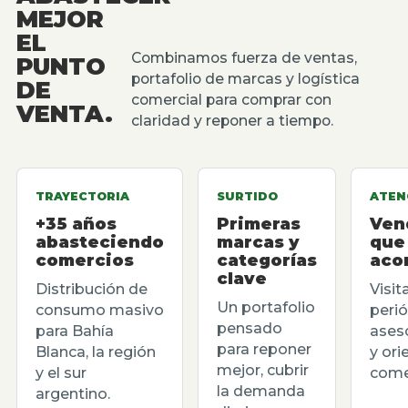
MEJOR
EL
Combinamos fuerza de ventas,
PUNTO
portafolio de marcas y logística
DE
comercial para comprar con
VENTA.
claridad y reponer a tiempo.
TRAYECTORIA
SURTIDO
ATEN
+35 años
Primeras
Ven
abasteciendo
marcas y
que
comercios
categorías
aco
clave
Distribución de
Visit
Un portafolio
consumo masivo
perió
pensado
para Bahía
ases
para reponer
Blanca, la región
y ori
mejor, cubrir
y el sur
comer
la demanda
argentino.