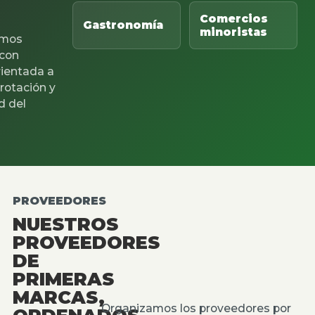
Comercios
Gastronomía
minoristas
mos
 con
rientada a
 rotación y
d del
PROVEEDORES
NUESTROS
PROVEEDORES
DE
PRIMERAS
MARCAS,
Organizamos los proveedores por