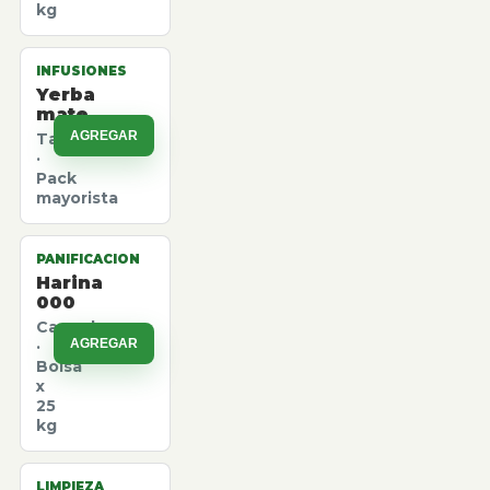
kg
INFUSIONES
Yerba
mate
AGREGAR
Taragui
·
Pack
mayorista
PANIFICACION
Harina
000
Canuelas
AGREGAR
·
Bolsa
x
25
kg
LIMPIEZA