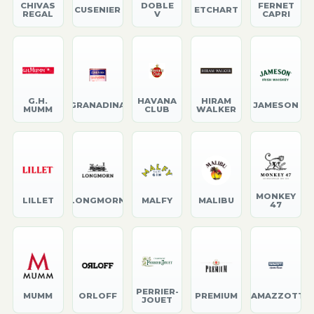
CHIVAS
DOBLE
FERNET
CUSENIER
ETCHART
REGAL
V
CAPRI
G.H.
HAVANA
HIRAM
GRANADINA
JAMESON
MUMM
CLUB
WALKER
MONKEY
LILLET
LONGMORN
MALFY
MALIBU
47
PERRIER-
MUMM
ORLOFF
PREMIUM
RAMAZZOTTI
JOUET