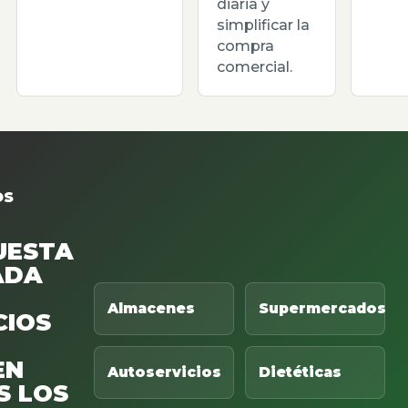
diaria y
simplificar la
compra
comercial.
OS
UESTA
ADA
Almacenes
Supermercados
CIOS
EN
Autoservicios
Dietéticas
S LOS