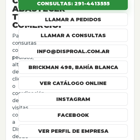
CÓMO
CONSULTAS: 291-4413555
ABASTECER
TU
LLAMAR A PEDIDOS
COMERCIO.
LLAMAR A CONSULTAS
Para
consultas
comerciales,
INFO@DISPROAL.COM.AR
pedidos,
altas
BRICKMAN 498, BAHÍA BLANCA
de
cliente
VER CATÁLOGO ONLINE
o
coordinación
INSTAGRAM
de
visitas,
contactá
FACEBOOK
a
Disproal
VER PERFIL DE EMPRESA
desde