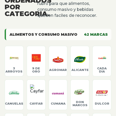
ORDENADOS
rubro para que alimentos,
POR
consumo masivo y bebidas
CATEGORIA.
queden faciles de reconocer.
ALIMENTOS Y CONSUMO MASIVO
42
MARCAS
3
9 DE
CADA
AGROMAR
ALICANTE
ARROYOS
ORO
DIA
DON
CANUELAS
CAYFAR
CUMANA
DULCOR
MARCOS