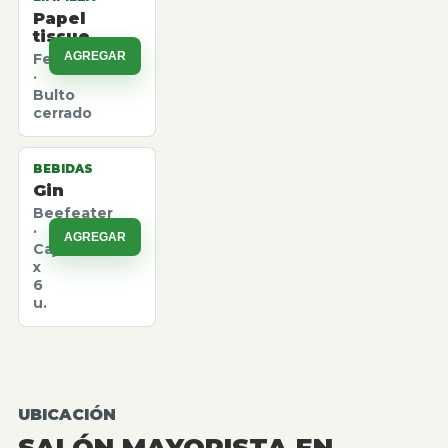
Papel
tissue
AGREGAR
Felpita
·
Bulto
cerrado
BEBIDAS
Gin
Beefeater
·
AGREGAR
Caja
x
6
u.
UBICACIÓN
SALÓN MAYORISTA EN