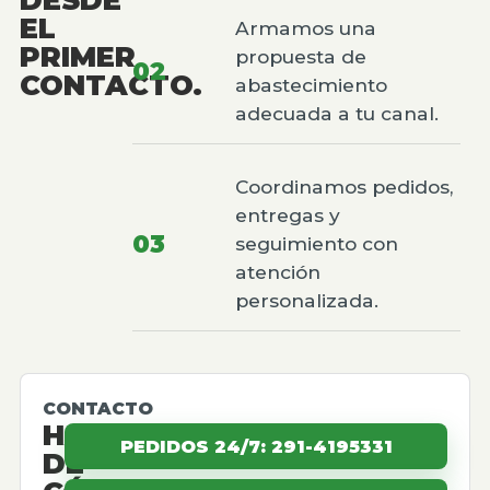
EL
Armamos una
PRIMER
propuesta de
02
CONTACTO.
abastecimiento
adecuada a tu canal.
Coordinamos pedidos,
entregas y
03
seguimiento con
atención
personalizada.
CONTACTO
HABLEMOS
PEDIDOS 24/7: 291-4195331
DE