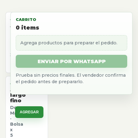
ALMACEN
CARRITO
Aceite
0
items
girasol
Natura
Agrega productos para preparar el pedido.
AGREGAR
·
Caja
x
12
ENVIAR POR WHATSAPP
u.
Prueba sin precios finales. El vendedor confirma
el pedido antes de prepararlo.
ALMACEN
Arroz
largo
fino
Don
AGREGAR
Marcos
·
Bolsa
x
5