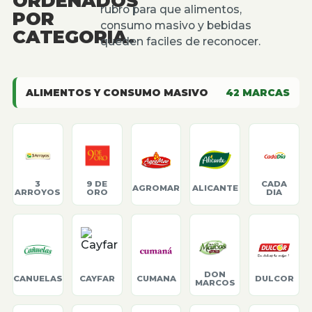
ORDENADOS
rubro para que alimentos,
POR
consumo masivo y bebidas
CATEGORIA.
queden faciles de reconocer.
ALIMENTOS Y CONSUMO MASIVO
42
MARCAS
3
9 DE
CADA
AGROMAR
ALICANTE
ARROYOS
ORO
DIA
DON
CANUELAS
CAYFAR
CUMANA
DULCOR
MARCOS