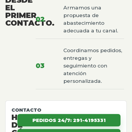
EL
Armamos una
PRIMER
propuesta de
02
CONTACTO.
abastecimiento
adecuada a tu canal.
Coordinamos pedidos,
entregas y
03
seguimiento con
atención
personalizada.
CONTACTO
HABLEMOS
PEDIDOS 24/7: 291-4195331
DE