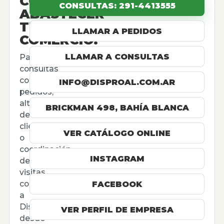
CÓMO
CONSULTAS: 291-4413555
ABASTECER
TU
LLAMAR A PEDIDOS
COMERCIO.
LLAMAR A CONSULTAS
Para
consultas
comerciales,
INFO@DISPROAL.COM.AR
pedidos,
altas
BRICKMAN 498, BAHÍA BLANCA
de
cliente
VER CATÁLOGO ONLINE
o
coordinación
INSTAGRAM
de
visitas,
contactá
FACEBOOK
a
Disproal
VER PERFIL DE EMPRESA
desde