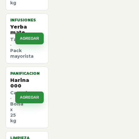
kg
INFUSIONES
Yerba
mate
AGREGAR
Taragui
·
Pack
mayorista
PANIFICACION
Harina
000
Canuelas
AGREGAR
·
Bolsa
x
25
kg
LIMPIEZA