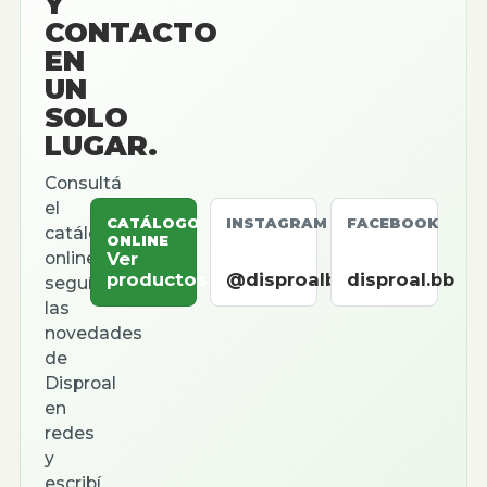
Y
CONTACTO
EN
UN
SOLO
LUGAR.
Consultá
el
CATÁLOGO
INSTAGRAM
FACEBOOK
catálogo
ONLINE
online,
Ver
productos
@disproalbb
disproal.bb
seguí
las
novedades
de
Disproal
en
redes
y
escribí