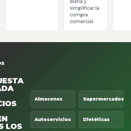
diaria y
simplificar la
compra
comercial.
OS
UESTA
ADA
Almacenes
Supermercados
CIOS
EN
Autoservicios
Dietéticas
S LOS