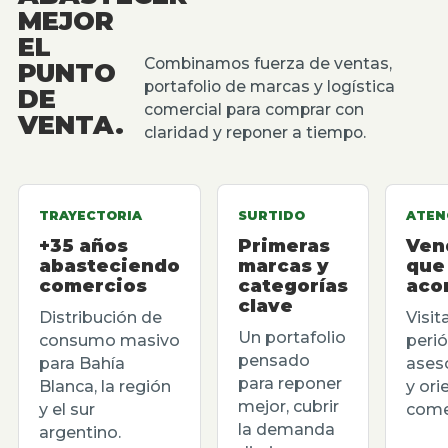
MEJOR
EL
Combinamos fuerza de ventas,
PUNTO
portafolio de marcas y logística
DE
comercial para comprar con
VENTA.
claridad y reponer a tiempo.
TRAYECTORIA
SURTIDO
ATEN
+35 años
Primeras
Ven
abasteciendo
marcas y
que
comercios
categorías
aco
clave
Distribución de
Visit
Un portafolio
consumo masivo
perió
pensado
para Bahía
ases
para reponer
Blanca, la región
y ori
mejor, cubrir
y el sur
comer
la demanda
argentino.