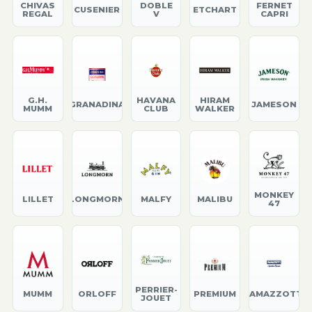
CHIVAS
DOBLE
FERNET
CUSENIER
ETCHART
REGAL
V
CAPRI
G.H.
HAVANA
HIRAM
GRANADINA
JAMESON
MUMM
CLUB
WALKER
MONKEY
LILLET
LONGMORN
MALFY
MALIBU
47
PERRIER-
MUMM
ORLOFF
PREMIUM
RAMAZZOTTI
JOUET