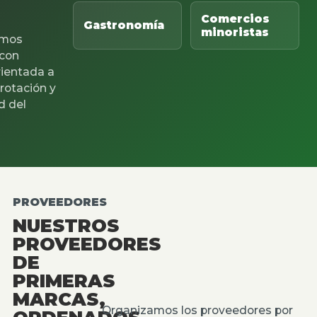
Comercios
Gastronomía
minoristas
mos
 con
rientada a
 rotación y
d del
PROVEEDORES
NUESTROS
PROVEEDORES
DE
PRIMERAS
MARCAS,
Organizamos los proveedores por