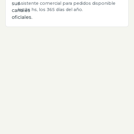
sus
Asistente comercial para pedidos disponible
las 24 hs, los 365 días del año.
canales
oficiales.