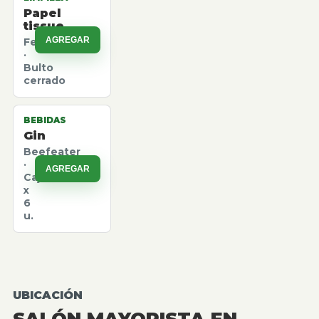
Papel
tissue
AGREGAR
Felpita
·
Bulto
cerrado
BEBIDAS
Gin
Beefeater
·
AGREGAR
Caja
x
6
u.
UBICACIÓN
SALÓN MAYORISTA EN