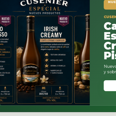
NUEVO PRODUCTO
CUSENIER ESPECIAL
Cacao
Espress
Creamy
Pistach
Nuevos sabores para 
y sobremesas.
VER CATALOGO