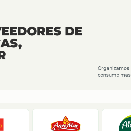
VEEDORES DE
AS,
R
Organizamos l
consumo masiv