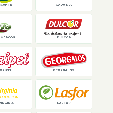
ICANTE
CADA DIA
 MARCOS
DULCOR
ORIPEL
GEORGALOS
VIRGINIA
LASFOR