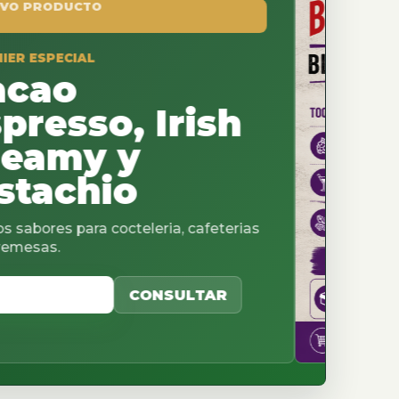
o, Irish
 y
io
cocteleria, cafeterias
CONSULTAR