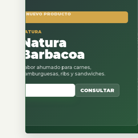
VO PRODUCTO
RA
tura
rbacoa
 ahumado para carnes,
guesas, ribs y sandwiches.
R CATALOGO
CONSULTAR