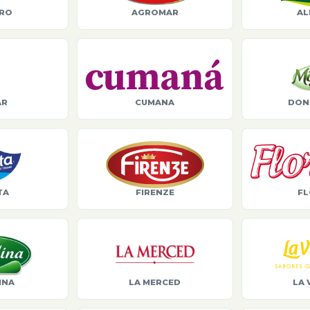
ORO
AGROMAR
AL
AR
CUMANA
DON
TA
FIRENZE
FL
INA
LA MERCED
LA 