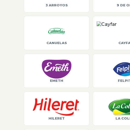
3 ARROYOS
9 DE 
CANUELAS
CAYF
EMETH
FELPI
HILERET
LA COL