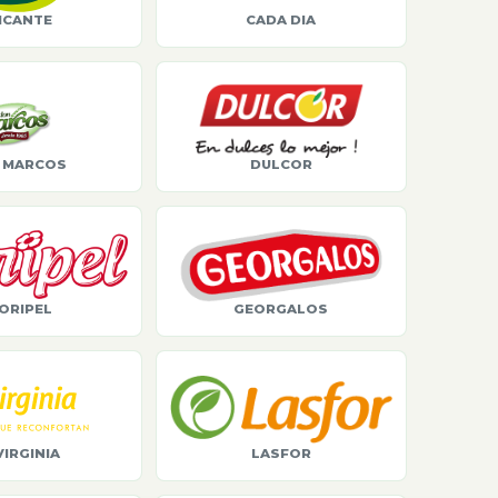
ICANTE
CADA DIA
 MARCOS
DULCOR
ORIPEL
GEORGALOS
VIRGINIA
LASFOR