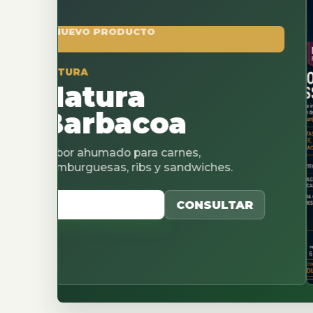
O PRODUCTO
A
tura
rbacoa
ahumado para carnes,
guesas, ribs y sandwiches.
 CATALOGO
CONSULTAR