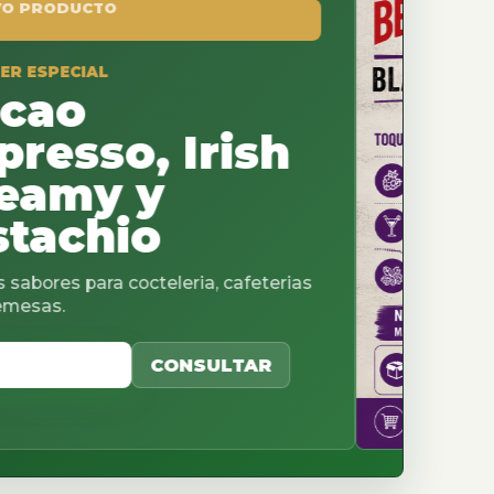
, Irish
 y
io
octeleria, cafeterias
CONSULTAR