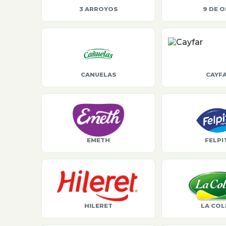
3 ARROYOS
9 DE 
CANUELAS
CAYF
EMETH
FELPI
HILERET
LA COL