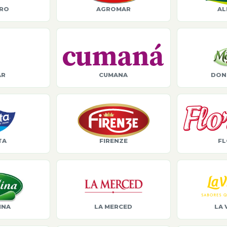
ORO
AGROMAR
AL
AR
CUMANA
DON
TA
FIRENZE
FL
INA
LA MERCED
LA 