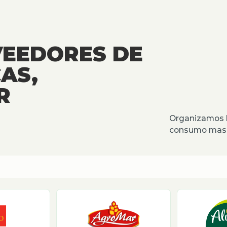
VEEDORES DE
AS,
R
Organizamos l
consumo masiv