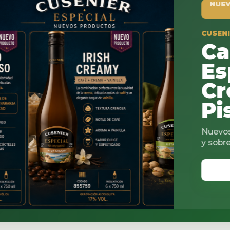
NUEVO PRODUCTO
CUSENIER ESPECIAL
Cacao
Espresso
Creamy
Pistach
Nuevos sabores para c
y sobremesas.
VER CATALOGO