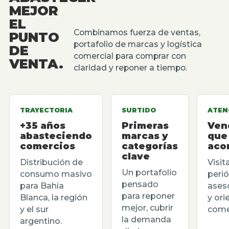
MEJOR
EL
Combinamos fuerza de ventas,
PUNTO
portafolio de marcas y logística
DE
comercial para comprar con
VENTA.
claridad y reponer a tiempo.
TRAYECTORIA
SURTIDO
ATEN
+35 años
Primeras
Ven
abasteciendo
marcas y
que
comercios
categorías
aco
clave
Distribución de
Visit
Un portafolio
consumo masivo
perió
pensado
para Bahía
ases
para reponer
Blanca, la región
y ori
mejor, cubrir
y el sur
comer
la demanda
argentino.