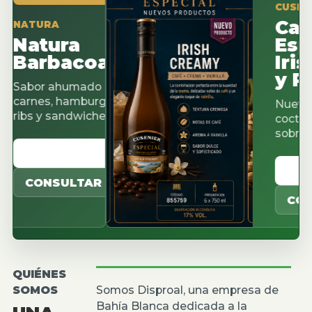
CUSENIER ES
Cacao
URA
tura
Espres
rbacoa
Irish C
y Pista
or ahumado para
nes, hamburguesas,
Nuevos sabor
 y sandwiches.
cocteleria, ca
sobremesas.
ER CATALOGO
VER CAT
ONSULTAR
CONSULT
QUIÉNES
SOMOS
Somos Disproal, una empresa de
Bahía Blanca dedicada a la