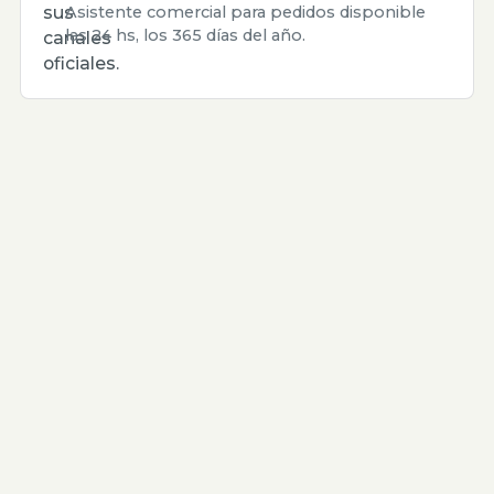
sus
Asistente comercial para pedidos disponible
las 24 hs, los 365 días del año.
canales
oficiales.