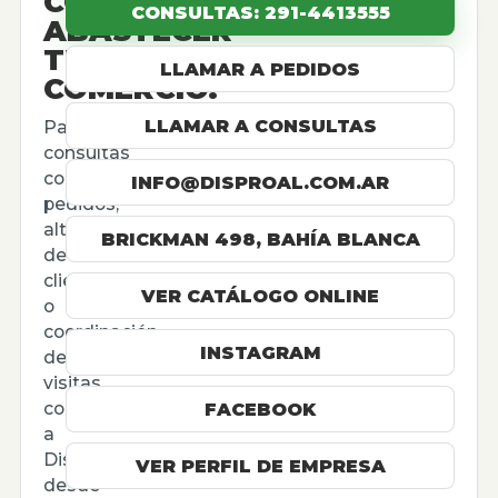
CÓMO
CONSULTAS: 291-4413555
ABASTECER
TU
LLAMAR A PEDIDOS
COMERCIO.
LLAMAR A CONSULTAS
Para
consultas
comerciales,
INFO@DISPROAL.COM.AR
pedidos,
altas
BRICKMAN 498, BAHÍA BLANCA
de
cliente
VER CATÁLOGO ONLINE
o
coordinación
INSTAGRAM
de
visitas,
contactá
FACEBOOK
a
Disproal
VER PERFIL DE EMPRESA
desde