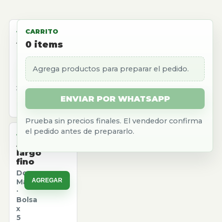
ALMACEN
CARRITO
Aceite
0
items
girasol
Natura
Agrega productos para preparar el pedido.
AGREGAR
·
Caja
x
12
ENVIAR POR WHATSAPP
u.
Prueba sin precios finales. El vendedor confirma
el pedido antes de prepararlo.
ALMACEN
Arroz
largo
fino
Don
AGREGAR
Marcos
·
Bolsa
x
5