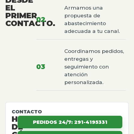
EL
Armamos una
PRIMER
propuesta de
02
CONTACTO.
abastecimiento
adecuada a tu canal.
Coordinamos pedidos,
entregas y
03
seguimiento con
atención
personalizada.
CONTACTO
HABLEMOS
PEDIDOS 24/7: 291-4195331
DE