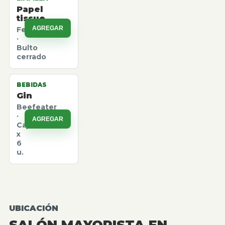
Papel
tissue
AGREGAR
Felpita
·
Bulto
cerrado
BEBIDAS
Gin
Beefeater
·
AGREGAR
Caja
x
6
u.
UBICACIÓN
SALÓN MAYORISTA EN