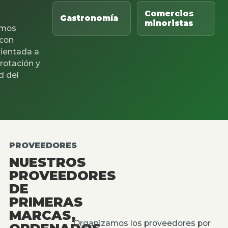
Comercios
Gastronomía
minoristas
mos
 con
rientada a
 rotación y
d del
PROVEEDORES
NUESTROS
PROVEEDORES
DE
PRIMERAS
MARCAS,
Organizamos los proveedores por