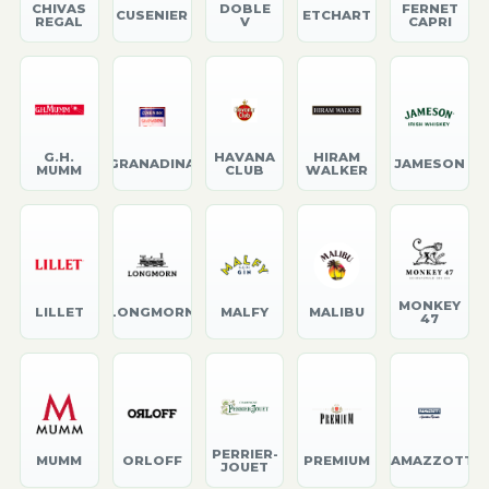
CHIVAS
DOBLE
FERNET
CUSENIER
ETCHART
REGAL
V
CAPRI
G.H.
HAVANA
HIRAM
GRANADINA
JAMESON
MUMM
CLUB
WALKER
MONKEY
LILLET
LONGMORN
MALFY
MALIBU
47
PERRIER-
MUMM
ORLOFF
PREMIUM
RAMAZZOTTI
JOUET