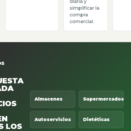
diaria y
simplificar la
compra
comercial.
OS
UESTA
ADA
Almacenes
Supermercados
CIOS
EN
Autoservicios
Dietéticas
S LOS