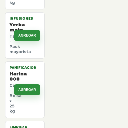
kg
INFUSIONES
Yerba
mate
AGREGAR
Taragui
·
Pack
mayorista
PANIFICACION
Harina
000
Canuelas
AGREGAR
·
Bolsa
x
25
kg
LIMPIEZA