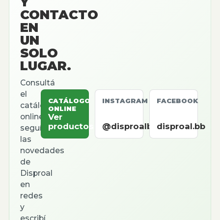
Y
CONTACTO
EN
UN
SOLO
LUGAR.
Consultá
el
CATÁLOGO
INSTAGRAM
FACEBOOK
catálogo
ONLINE
online,
Ver
productos
@disproalbb
disproal.bb
seguí
las
novedades
de
Disproal
en
redes
y
escribí