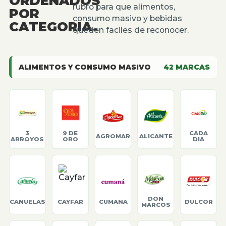
ORDENADOS
rubro para que alimentos,
POR
consumo masivo y bebidas
CATEGORIA.
queden faciles de reconocer.
ALIMENTOS Y CONSUMO MASIVO
42
MARCAS
3
9 DE
CADA
AGROMAR
ALICANTE
ARROYOS
ORO
DIA
DON
CANUELAS
CAYFAR
CUMANA
DULCOR
MARCOS