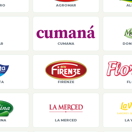
ORO
AGROMAR
AL
AR
CUMANA
DON
TA
FIRENZE
FL
INA
LA MERCED
LA 