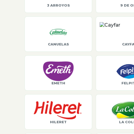
3 ARROYOS
9 DE 
CANUELAS
CAYF
EMETH
FELPI
HILERET
LA COL