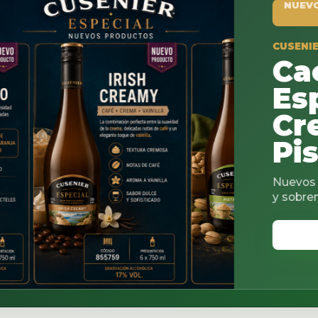
NUEVO PRODUCTO
CUSENIER ESPECIAL
Cacao
Espresso
Creamy 
Pistachi
Nuevos sabores para coc
y sobremesas.
VER CATALOGO