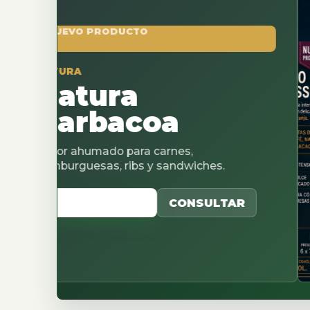
 PRODUCTO
tura
rbacoa
umado para carnes,
esas, ribs y sandwiches.
CATALOGO
CONSULTAR