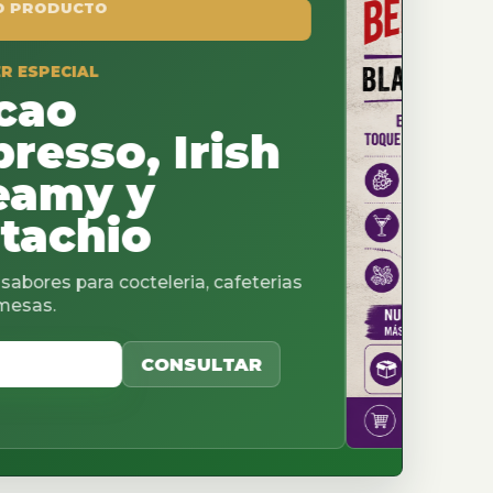
, Irish
y
o
teleria, cafeterias
CONSULTAR