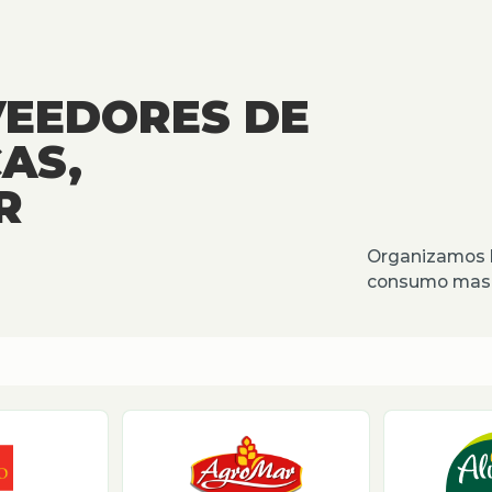
VEEDORES DE
AS,
R
Organizamos l
consumo masiv