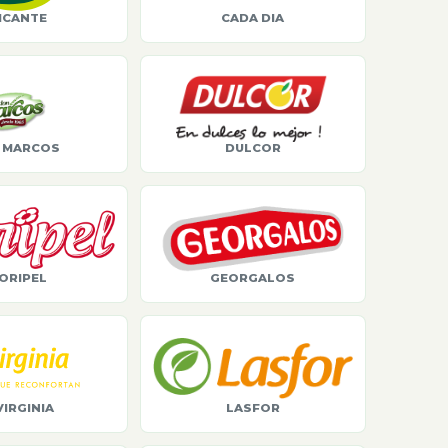
ICANTE
CADA DIA
 MARCOS
DULCOR
ORIPEL
GEORGALOS
VIRGINIA
LASFOR