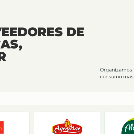
VEEDORES DE
AS,
R
Organizamos l
consumo masiv