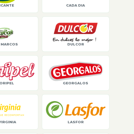
ICANTE
CADA DIA
 MARCOS
DULCOR
ORIPEL
GEORGALOS
VIRGINIA
LASFOR