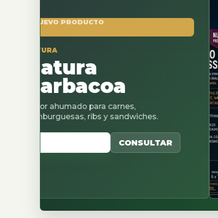
 PRODUCTO
tura
rbacoa
umado para carnes,
esas, ribs y sandwiches.
CATALOGO
CONSULTAR