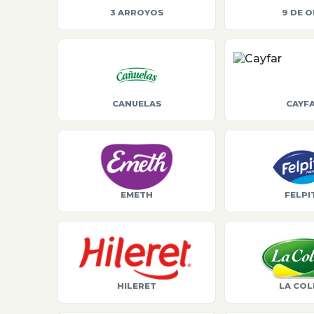
3 ARROYOS
9 DE 
CANUELAS
CAYF
EMETH
FELPI
HILERET
LA COL