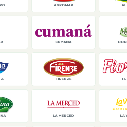
ORO
AGROMAR
AL
AR
CUMANA
DON
TA
FIRENZE
FL
INA
LA MERCED
LA 