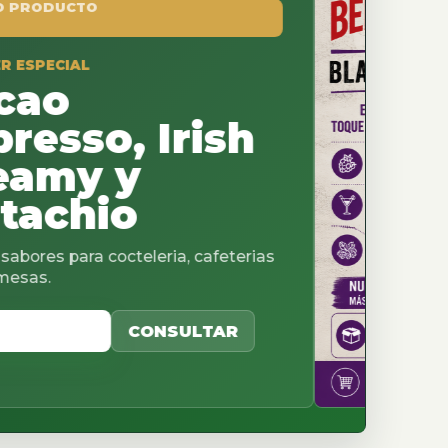
, Irish
y
o
teleria, cafeterias
CONSULTAR