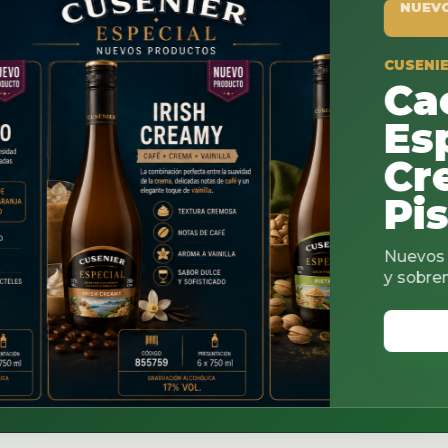
NUEVO PRODUCTO
CUSENIER ESPECIAL
Cacao
Espresso
Creamy 
Pistachi
Nuevos sabores para coc
y sobremesas.
VER CATALOGO