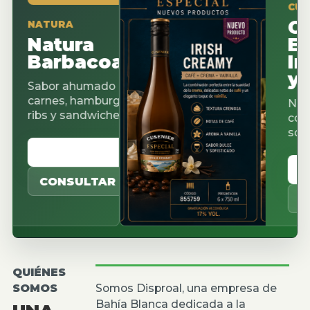
CUSENIER 
Caca
ATURA
Natura
Espre
Barbacoa
Irish
y Pis
abor ahumado para
arnes, hamburguesas,
Nuevos sa
ibs y sandwiches.
cocteleria,
sobremesa
VER CATALOGO
VER C
CONSULTAR
CONSU
QUIÉNES
SOMOS
Somos Disproal, una empresa de
Bahía Blanca dedicada a la