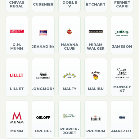
CHIVAS
DOBLE
FERNET
CUSENIER
ETCHART
REGAL
V
CAPRI
G.H.
HAVANA
HIRAM
GRANADINA
JAMESON
MUMM
CLUB
WALKER
MONKEY
LILLET
LONGMORN
MALFY
MALIBU
47
PERRIER-
MUMM
ORLOFF
PREMIUM
RAMAZZOTTI
JOUET