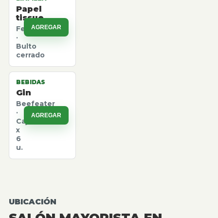
Papel
tissue
AGREGAR
Felpita
·
Bulto
cerrado
BEBIDAS
Gin
Beefeater
·
AGREGAR
Caja
x
6
u.
UBICACIÓN
SALÓN MAYORISTA EN