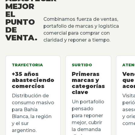
MEJOR
EL
Combinamos fuerza de ventas,
PUNTO
portafolio de marcas y logística
DE
comercial para comprar con
VENTA.
claridad y reponer a tiempo.
TRAYECTORIA
SURTIDO
ATEN
+35 años
Primeras
Ven
abasteciendo
marcas y
que
comercios
categorías
aco
clave
Distribución de
Visit
Un portafolio
consumo masivo
perió
pensado
para Bahía
ases
para reponer
Blanca, la región
y ori
mejor, cubrir
y el sur
comer
la demanda
argentino.