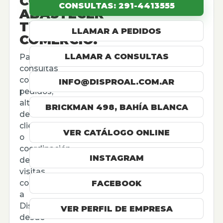
CÓMO
CONSULTAS: 291-4413555
ABASTECER
TU
LLAMAR A PEDIDOS
COMERCIO.
LLAMAR A CONSULTAS
Para
consultas
comerciales,
INFO@DISPROAL.COM.AR
pedidos,
altas
BRICKMAN 498, BAHÍA BLANCA
de
cliente
VER CATÁLOGO ONLINE
o
coordinación
INSTAGRAM
de
visitas,
contactá
FACEBOOK
a
Disproal
VER PERFIL DE EMPRESA
desde