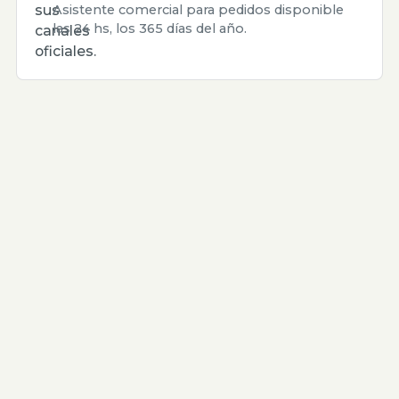
sus
Asistente comercial para pedidos disponible
las 24 hs, los 365 días del año.
canales
oficiales.