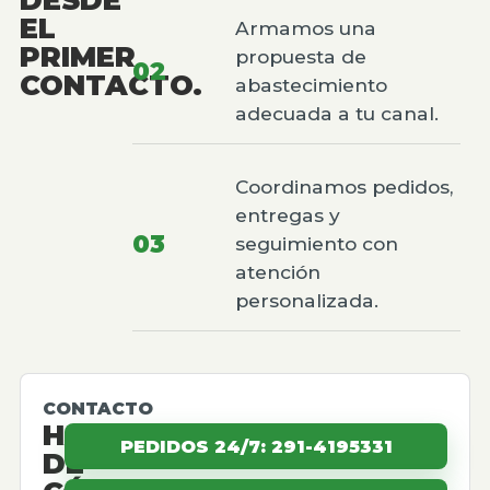
EL
Armamos una
PRIMER
propuesta de
02
CONTACTO.
abastecimiento
adecuada a tu canal.
Coordinamos pedidos,
entregas y
03
seguimiento con
atención
personalizada.
CONTACTO
HABLEMOS
PEDIDOS 24/7: 291-4195331
DE