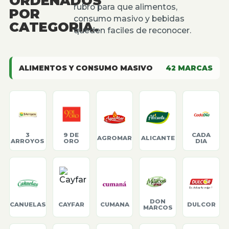
ORDENADOS
rubro para que alimentos,
POR
consumo masivo y bebidas
CATEGORIA.
queden faciles de reconocer.
ALIMENTOS Y CONSUMO MASIVO
42
MARCAS
3
9 DE
CADA
AGROMAR
ALICANTE
ARROYOS
ORO
DIA
DON
CANUELAS
CAYFAR
CUMANA
DULCOR
MARCOS