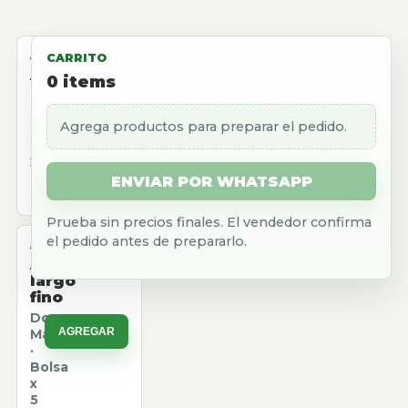
ALMACEN
CARRITO
Aceite
0
items
girasol
Natura
Agrega productos para preparar el pedido.
AGREGAR
·
Caja
x
12
ENVIAR POR WHATSAPP
u.
Prueba sin precios finales. El vendedor confirma
el pedido antes de prepararlo.
ALMACEN
Arroz
largo
fino
Don
AGREGAR
Marcos
·
Bolsa
x
5