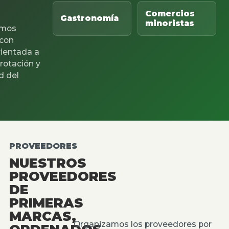
Comercios
Gastronomía
minoristas
mos
 con
rientada a
 rotación y
d del
PROVEEDORES
NUESTROS
PROVEEDORES
DE
PRIMERAS
MARCAS,
Organizamos los proveedores por