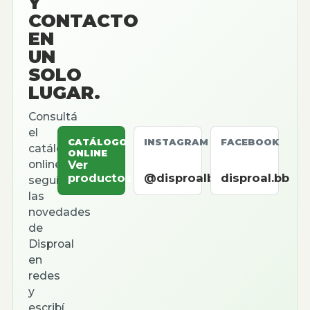
Y
CONTACTO
EN
UN
SOLO
LUGAR.
Consultá
el
CATÁLOGO
INSTAGRAM
FACEBOOK
catálogo
ONLINE
online,
Ver
productos
@disproalbb
disproal.bb
seguí
las
novedades
de
Disproal
en
redes
y
escribí