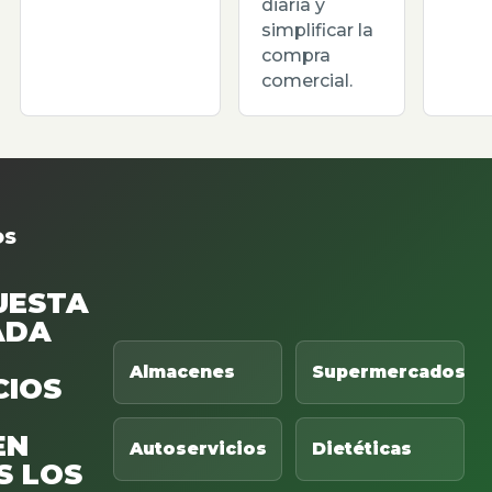
diaria y
simplificar la
compra
comercial.
OS
UESTA
ADA
Almacenes
Supermercados
CIOS
EN
Autoservicios
Dietéticas
S LOS