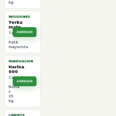
kg
INFUSIONES
Yerba
mate
AGREGAR
Taragui
·
Pack
mayorista
PANIFICACION
Harina
000
Canuelas
AGREGAR
·
Bolsa
x
25
kg
LIMPIEZA