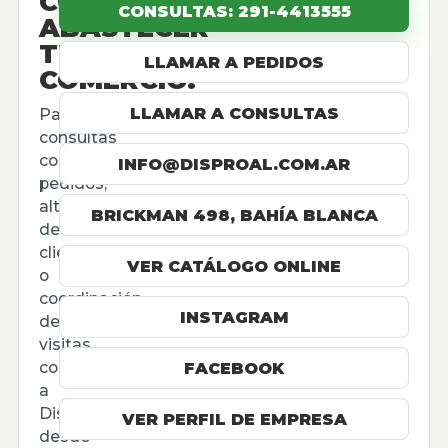
CÓMO
CONSULTAS: 291-4413555
ABASTECER
TU
LLAMAR A PEDIDOS
COMERCIO.
LLAMAR A CONSULTAS
Para
consultas
comerciales,
INFO@DISPROAL.COM.AR
pedidos,
altas
BRICKMAN 498, BAHÍA BLANCA
de
cliente
VER CATÁLOGO ONLINE
o
coordinación
INSTAGRAM
de
visitas,
contactá
FACEBOOK
a
Disproal
VER PERFIL DE EMPRESA
desde