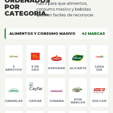
ORDENADOS
rubro para que alimentos,
POR
consumo masivo y bebidas
CATEGORIA.
queden faciles de reconocer.
ALIMENTOS Y CONSUMO MASIVO
42
MARCAS
3
9 DE
CADA
AGROMAR
ALICANTE
ARROYOS
ORO
DIA
DON
CANUELAS
CAYFAR
CUMANA
DULCOR
MARCOS