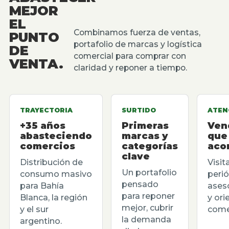
MEJOR
EL
Combinamos fuerza de ventas,
PUNTO
portafolio de marcas y logística
DE
comercial para comprar con
VENTA.
claridad y reponer a tiempo.
TRAYECTORIA
SURTIDO
ATEN
+35 años
Primeras
Ven
abasteciendo
marcas y
que
comercios
categorías
aco
clave
Distribución de
Visit
Un portafolio
consumo masivo
perió
pensado
para Bahía
ases
para reponer
Blanca, la región
y ori
mejor, cubrir
y el sur
comer
la demanda
argentino.