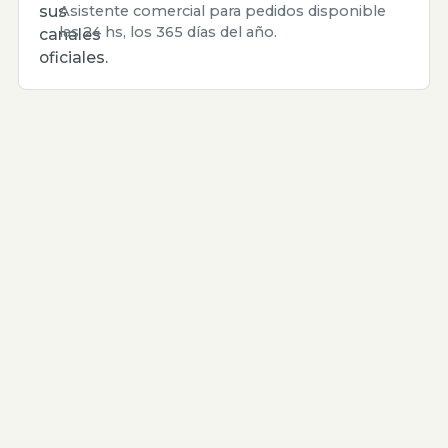
sus
Asistente comercial para pedidos disponible
las 24 hs, los 365 días del año.
canales
oficiales.