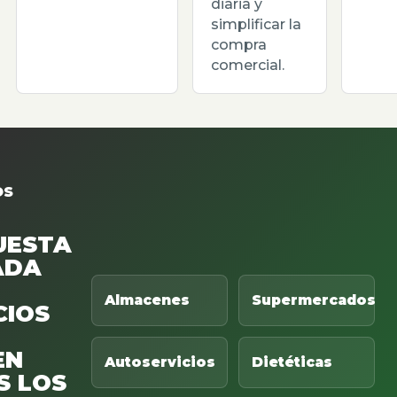
diaria y
simplificar la
compra
comercial.
OS
UESTA
ADA
Almacenes
Supermercados
CIOS
EN
Autoservicios
Dietéticas
S LOS