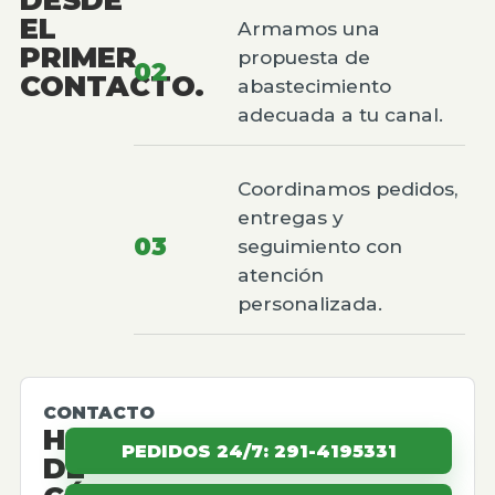
EL
Armamos una
PRIMER
propuesta de
02
CONTACTO.
abastecimiento
adecuada a tu canal.
Coordinamos pedidos,
entregas y
03
seguimiento con
atención
personalizada.
CONTACTO
HABLEMOS
PEDIDOS 24/7: 291-4195331
DE