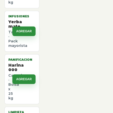
kg
INFUSIONES
Yerba
mate
AGREGAR
Taragui
·
Pack
mayorista
PANIFICACION
Harina
000
Canuelas
AGREGAR
·
Bolsa
x
25
kg
LIMPIEZA