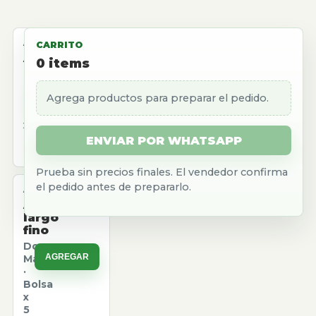
ALMACEN
CARRITO
Aceite
0
items
girasol
Natura
Agrega productos para preparar el pedido.
AGREGAR
·
Caja
x
12
ENVIAR POR WHATSAPP
u.
Prueba sin precios finales. El vendedor confirma
el pedido antes de prepararlo.
ALMACEN
Arroz
largo
fino
Don
AGREGAR
Marcos
·
Bolsa
x
5