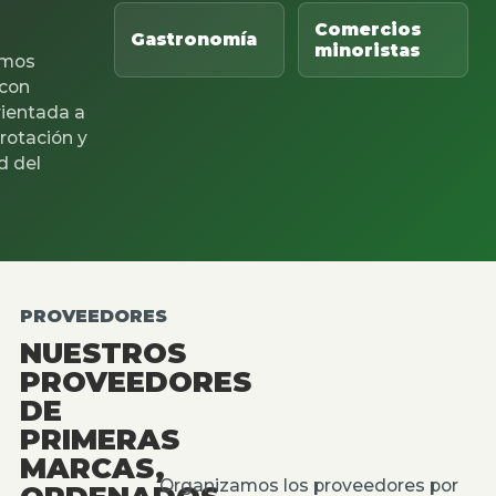
Comercios
Gastronomía
minoristas
mos
 con
rientada a
 rotación y
d del
PROVEEDORES
NUESTROS
PROVEEDORES
DE
PRIMERAS
MARCAS,
Organizamos los proveedores por