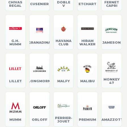
CHIVAS
DOBLE
FERNET
CUSENIER
ETCHART
REGAL
V
CAPRI
G.H.
HAVANA
HIRAM
GRANADINA
JAMESON
MUMM
CLUB
WALKER
MONKEY
LILLET
LONGMORN
MALFY
MALIBU
47
PERRIER-
MUMM
ORLOFF
PREMIUM
RAMAZZOTTI
JOUET