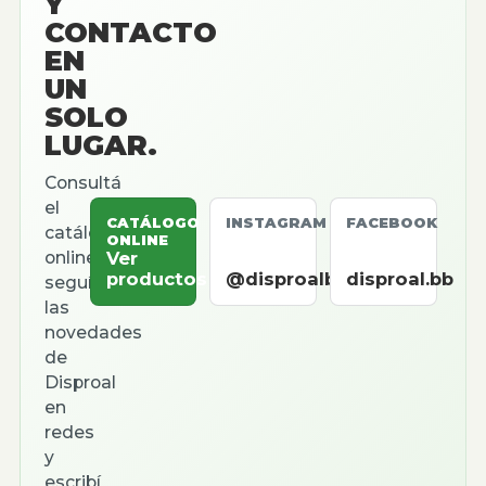
Y
CONTACTO
EN
UN
SOLO
LUGAR.
Consultá
el
CATÁLOGO
INSTAGRAM
FACEBOOK
catálogo
ONLINE
online,
Ver
productos
@disproalbb
disproal.bb
seguí
las
novedades
de
Disproal
en
redes
y
escribí