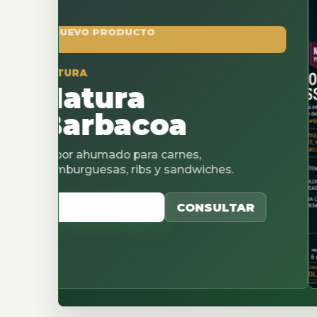
O PRODUCTO
A
tura
rbacoa
humado para carnes,
uesas, ribs y sandwiches.
 CATALOGO
CONSULTAR