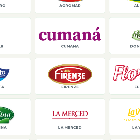
ORO
AGROMAR
AL
AR
CUMANA
DON
TA
FIRENZE
FL
INA
LA MERCED
LA 