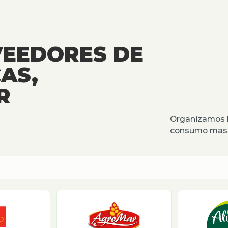
VEEDORES DE
AS,
R
Organizamos l
consumo masiv