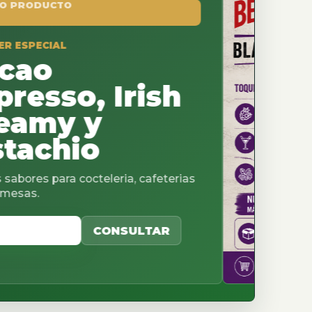
, Irish
 y
io
cteleria, cafeterias
CONSULTAR