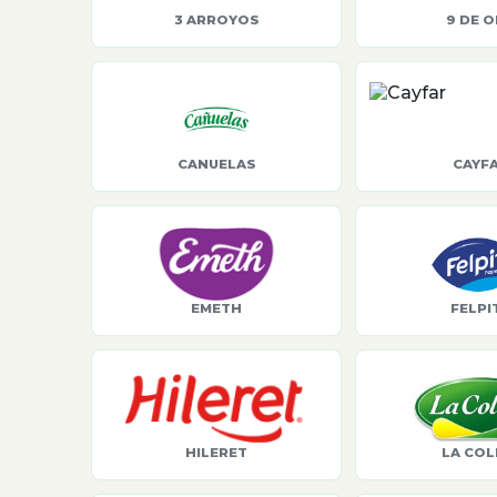
3 ARROYOS
9 DE 
CANUELAS
CAYF
EMETH
FELPI
HILERET
LA COL