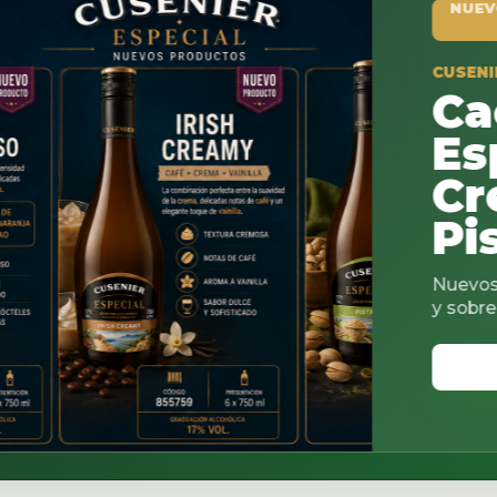
NUEVO PRODUCTO
CUSENIER ESPECIAL
Cacao
Espresso
Creamy
Pistach
Nuevos sabores para co
y sobremesas.
VER CATALOGO