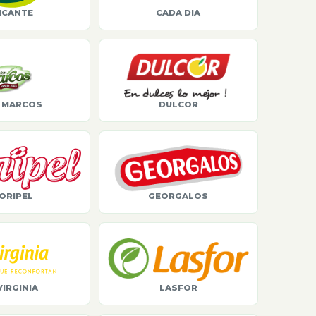
ICANTE
CADA DIA
 MARCOS
DULCOR
ORIPEL
GEORGALOS
VIRGINIA
LASFOR