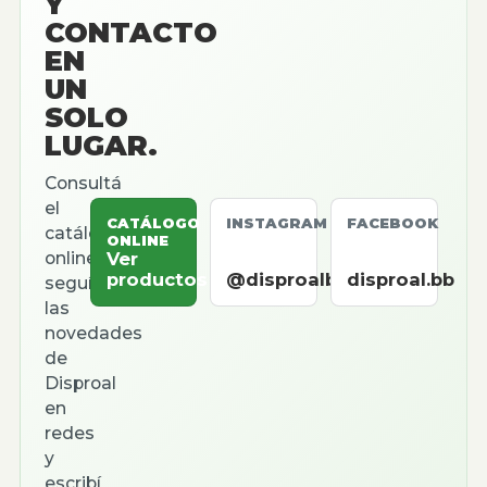
Y
CONTACTO
EN
UN
SOLO
LUGAR.
Consultá
el
CATÁLOGO
INSTAGRAM
FACEBOOK
catálogo
ONLINE
online,
Ver
productos
@disproalbb
disproal.bb
seguí
las
novedades
de
Disproal
en
redes
y
escribí