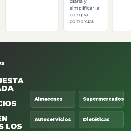
diaria y
simplificar la
compra
comercial.
OS
UESTA
ADA
Almacenes
Supermercados
CIOS
EN
Autoservicios
Dietéticas
S LOS