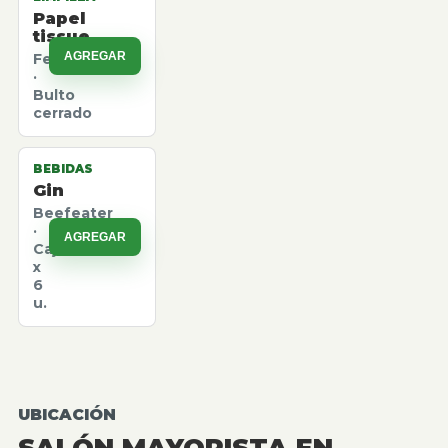
Papel
tissue
AGREGAR
Felpita
·
Bulto
cerrado
BEBIDAS
Gin
Beefeater
·
AGREGAR
Caja
x
6
u.
UBICACIÓN
SALÓN MAYORISTA EN