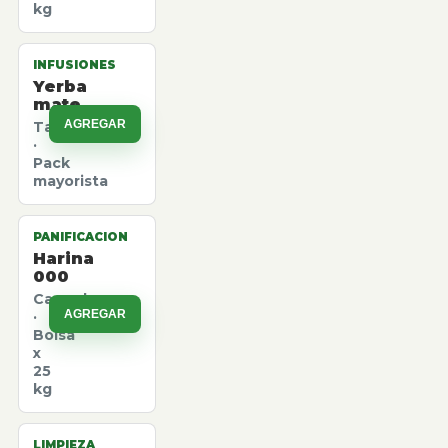
kg
INFUSIONES
Yerba
mate
AGREGAR
Taragui
·
Pack
mayorista
PANIFICACION
Harina
000
Canuelas
AGREGAR
·
Bolsa
x
25
kg
LIMPIEZA