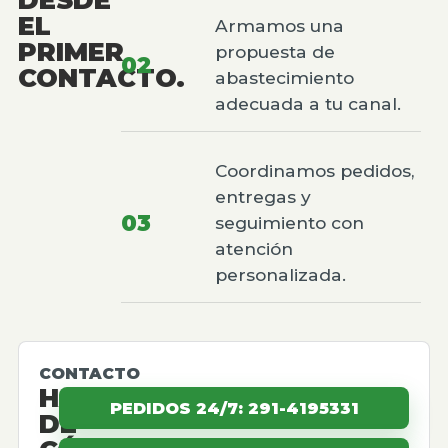
EL
Armamos una
PRIMER
propuesta de
02
CONTACTO.
abastecimiento
adecuada a tu canal.
Coordinamos pedidos,
entregas y
03
seguimiento con
atención
personalizada.
CONTACTO
HABLEMOS
PEDIDOS 24/7: 291-4195331
DE