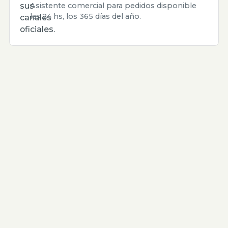
sus
Asistente comercial para pedidos disponible
las 24 hs, los 365 días del año.
canales
oficiales.