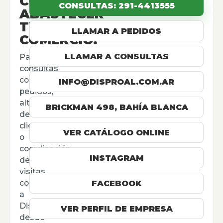
CÓMO
CONSULTAS: 291-4413555
ABASTECER
TU
LLAMAR A PEDIDOS
COMERCIO.
LLAMAR A CONSULTAS
Para
consultas
comerciales,
INFO@DISPROAL.COM.AR
pedidos,
altas
BRICKMAN 498, BAHÍA BLANCA
de
cliente
VER CATÁLOGO ONLINE
o
coordinación
INSTAGRAM
de
visitas,
contactá
FACEBOOK
a
Disproal
VER PERFIL DE EMPRESA
desde