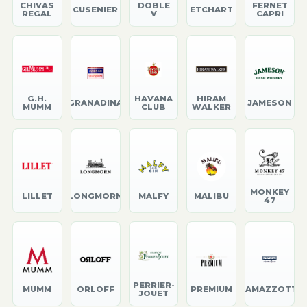
CHIVAS
DOBLE
FERNET
CUSENIER
ETCHART
REGAL
V
CAPRI
G.H.
HAVANA
HIRAM
GRANADINA
JAMESON
MUMM
CLUB
WALKER
MONKEY
LILLET
LONGMORN
MALFY
MALIBU
47
PERRIER-
MUMM
ORLOFF
PREMIUM
RAMAZZOTTI
JOUET