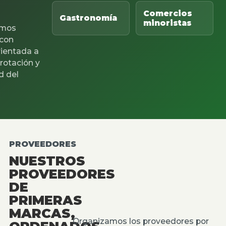
Comercios
Gastronomía
minoristas
mos
 con
rientada a
 rotación y
d del
PROVEEDORES
NUESTROS
PROVEEDORES
DE
PRIMERAS
MARCAS,
Organizamos los proveedores por