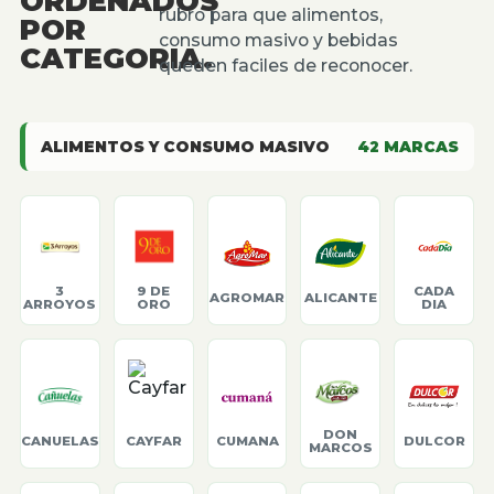
ORDENADOS
rubro para que alimentos,
POR
consumo masivo y bebidas
CATEGORIA.
queden faciles de reconocer.
ALIMENTOS Y CONSUMO MASIVO
42
MARCAS
3
9 DE
CADA
AGROMAR
ALICANTE
ARROYOS
ORO
DIA
DON
CANUELAS
CAYFAR
CUMANA
DULCOR
MARCOS