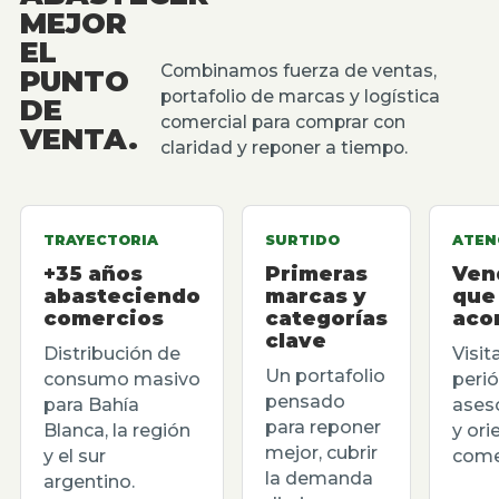
MEJOR
EL
Combinamos fuerza de ventas,
PUNTO
portafolio de marcas y logística
DE
comercial para comprar con
VENTA.
claridad y reponer a tiempo.
TRAYECTORIA
SURTIDO
ATEN
+35 años
Primeras
Ven
abasteciendo
marcas y
que
comercios
categorías
aco
clave
Distribución de
Visit
Un portafolio
consumo masivo
perió
pensado
para Bahía
ases
para reponer
Blanca, la región
y ori
mejor, cubrir
y el sur
comer
la demanda
argentino.