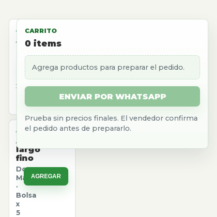
ALMACEN
CARRITO
Aceite
0
items
girasol
Natura
Agrega productos para preparar el pedido.
AGREGAR
·
Caja
x
12
ENVIAR POR WHATSAPP
u.
Prueba sin precios finales. El vendedor confirma
el pedido antes de prepararlo.
ALMACEN
Arroz
largo
fino
Don
AGREGAR
Marcos
·
Bolsa
x
5