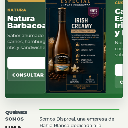
CUSENIER E
Cacao
TURA
atura
Espres
arbacoa
Irish 
y Pist
bor ahumado para
nes, hamburguesas,
Nuevos sabo
s y sandwiches.
cocteleria, c
sobremesas
VER CATALOGO
VER CA
CONSULTAR
CONSUL
QUIÉNES
SOMOS
Somos Disproal, una empresa de
Bahía Blanca dedicada a la