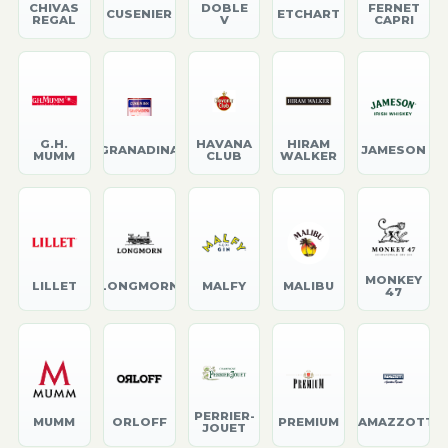
CHIVAS
DOBLE
FERNET
CUSENIER
ETCHART
REGAL
V
CAPRI
G.H.
HAVANA
HIRAM
GRANADINA
JAMESON
MUMM
CLUB
WALKER
MONKEY
LILLET
LONGMORN
MALFY
MALIBU
47
PERRIER-
MUMM
ORLOFF
PREMIUM
RAMAZZOTTI
JOUET