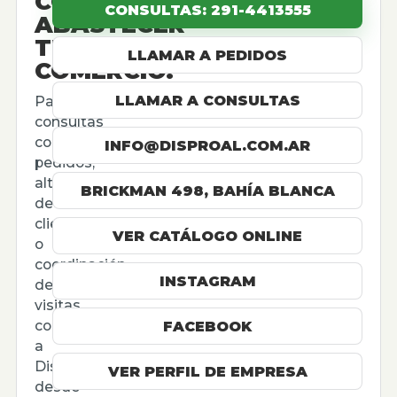
CÓMO
CONSULTAS: 291-4413555
ABASTECER
TU
LLAMAR A PEDIDOS
COMERCIO.
LLAMAR A CONSULTAS
Para
consultas
comerciales,
INFO@DISPROAL.COM.AR
pedidos,
altas
BRICKMAN 498, BAHÍA BLANCA
de
cliente
VER CATÁLOGO ONLINE
o
coordinación
INSTAGRAM
de
visitas,
contactá
FACEBOOK
a
Disproal
VER PERFIL DE EMPRESA
desde