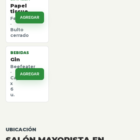
Papel
tissue
AGREGAR
Felpita
·
Bulto
cerrado
BEBIDAS
Gin
Beefeater
·
AGREGAR
Caja
x
6
u.
UBICACIÓN
SALÓN MAYORISTA EN