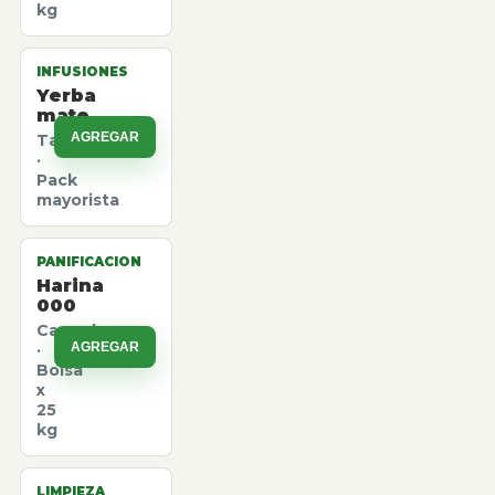
kg
INFUSIONES
Yerba
mate
AGREGAR
Taragui
·
Pack
mayorista
PANIFICACION
Harina
000
Canuelas
AGREGAR
·
Bolsa
x
25
kg
LIMPIEZA