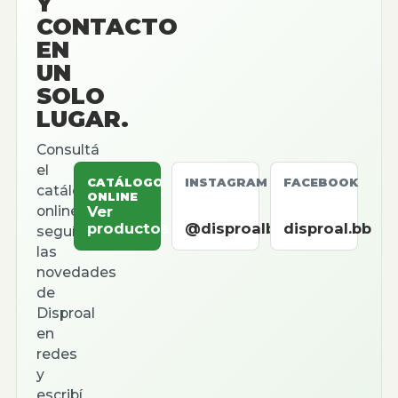
Y
CONTACTO
EN
UN
SOLO
LUGAR.
Consultá
el
CATÁLOGO
INSTAGRAM
FACEBOOK
catálogo
ONLINE
online,
Ver
productos
@disproalbb
disproal.bb
seguí
las
novedades
de
Disproal
en
redes
y
escribí