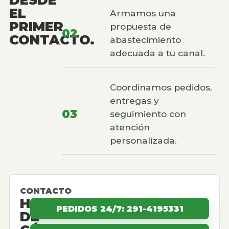
EL
Armamos una
PRIMER
propuesta de
02
CONTACTO.
abastecimiento
adecuada a tu canal.
Coordinamos pedidos,
entregas y
03
seguimiento con
atención
personalizada.
CONTACTO
HABLEMOS
PEDIDOS 24/7: 291-4195331
DE