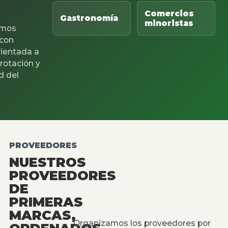
Comercios
Gastronomía
minoristas
mos
 con
rientada a
 rotación y
d del
PROVEEDORES
NUESTROS
PROVEEDORES
DE
PRIMERAS
MARCAS,
Organizamos los proveedores por