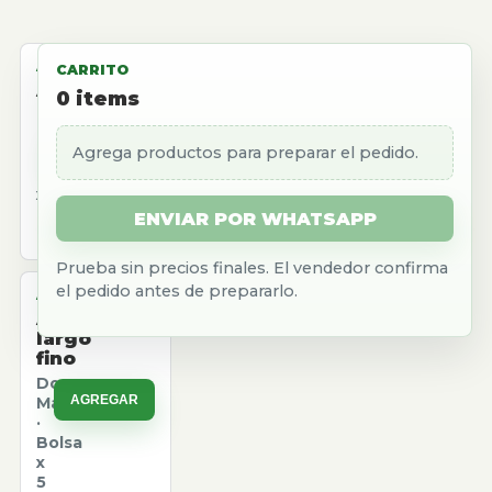
ALMACEN
CARRITO
Aceite
0
items
girasol
Natura
Agrega productos para preparar el pedido.
AGREGAR
·
Caja
x
12
ENVIAR POR WHATSAPP
u.
Prueba sin precios finales. El vendedor confirma
el pedido antes de prepararlo.
ALMACEN
Arroz
largo
fino
Don
AGREGAR
Marcos
·
Bolsa
x
5