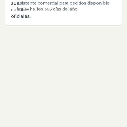
sus
Asistente comercial para pedidos disponible
las 24 hs, los 365 días del año.
canales
oficiales.