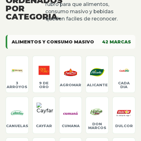
ORDENADOS
rubro para que alimentos,
POR
consumo masivo y bebidas
CATEGORIA.
queden faciles de reconocer.
ALIMENTOS Y CONSUMO MASIVO
42
MARCAS
3
9 DE
CADA
AGROMAR
ALICANTE
ARROYOS
ORO
DIA
DON
CANUELAS
CAYFAR
CUMANA
DULCOR
MARCOS