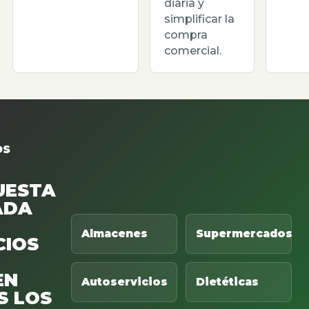
diaria y
simplificar la
compra
comercial.
OS
UESTA
ADA
Almacenes
Supermercados
CIOS
EN
Autoservicios
Dietéticas
S LOS