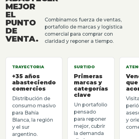
MEJOR
EL
Combinamos fuerza de ventas,
PUNTO
portafolio de marcas y logística
DE
comercial para comprar con
VENTA.
claridad y reponer a tiempo.
TRAYECTORIA
SURTIDO
ATEN
+35 años
Primeras
Ven
abasteciendo
marcas y
que
comercios
categorías
aco
clave
Distribución de
Visit
Un portafolio
consumo masivo
perió
pensado
para Bahía
ases
para reponer
Blanca, la región
y ori
mejor, cubrir
y el sur
comer
la demanda
argentino.