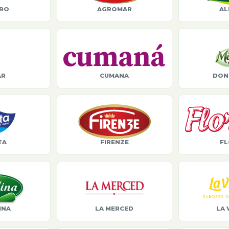
ORO
AGROMAR
AL
AR
CUMANA
DON
TA
FIRENZE
FL
INA
LA MERCED
LA 