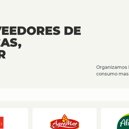
VEEDORES DE
AS,
R
Organizamos l
consumo masiv