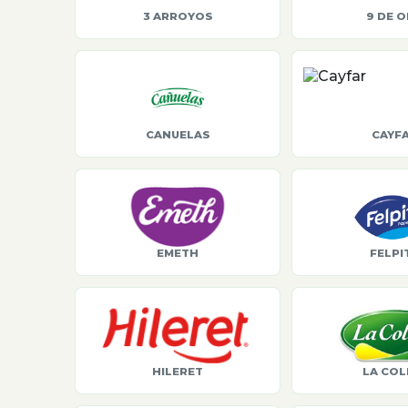
3 ARROYOS
9 DE 
CANUELAS
CAYF
EMETH
FELPI
HILERET
LA COL