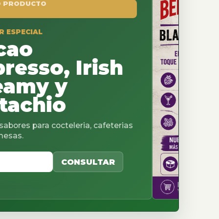
, Irish
 y
io
octeleria, cafeterias
CONSULTAR