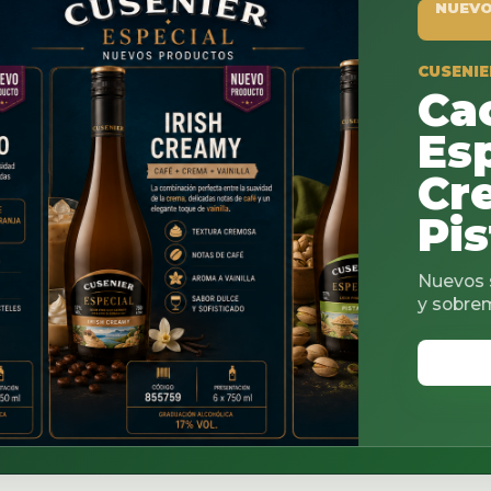
NUEVO PRODUCTO
CUSENIER ESPECIAL
Cacao
Espresso
Creamy
Pistach
Nuevos sabores para c
y sobremesas.
VER CATALOGO