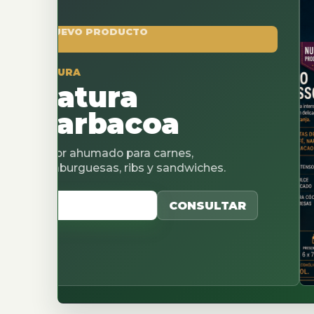
O PRODUCTO
A
tura
rbacoa
ahumado para carnes,
uesas, ribs y sandwiches.
 CATALOGO
CONSULTAR