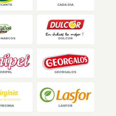
ICANTE
CADA DIA
 MARCOS
DULCOR
ORIPEL
GEORGALOS
VIRGINIA
LASFOR