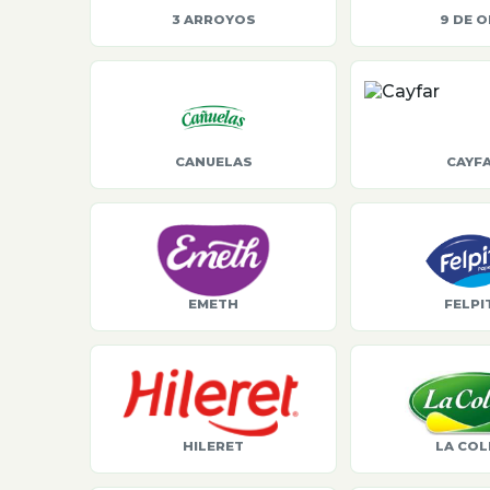
3 ARROYOS
9 DE 
CANUELAS
CAYF
EMETH
FELPI
HILERET
LA COL