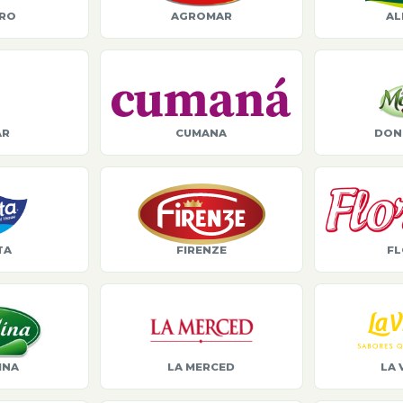
ORO
AGROMAR
AL
AR
CUMANA
DON
TA
FIRENZE
FL
INA
LA MERCED
LA 