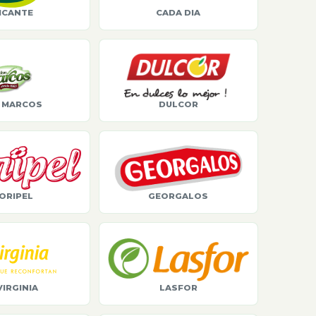
ICANTE
CADA DIA
 MARCOS
DULCOR
ORIPEL
GEORGALOS
VIRGINIA
LASFOR