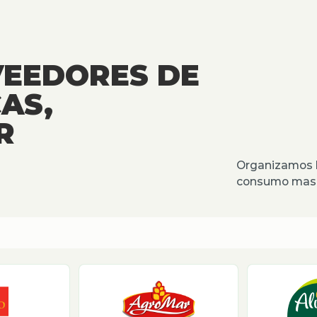
VEEDORES DE
AS,
R
Organizamos l
consumo masiv