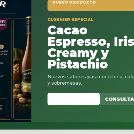
NUEVO PRODUCTO
CUSENIER ESPECIAL
Cacao
Espresso, Irish
Creamy y
Pistachio
Nuevos sabores para cocteleria, cafeterias
y sobremesas.
VER CATALOGO
CONSULTAR