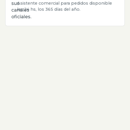
sus
Asistente comercial para pedidos disponible
las 24 hs, los 365 días del año.
canales
oficiales.