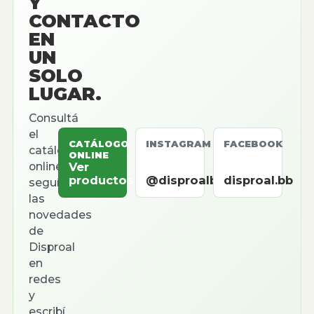
Y
CONTACTO
EN
UN
SOLO
LUGAR.
Consultá
el
CATÁLOGO
INSTAGRAM
FACEBOOK
catálogo
ONLINE
online,
Ver
productos
@disproalbb
disproal.bb
seguí
las
novedades
de
Disproal
en
redes
y
escribí