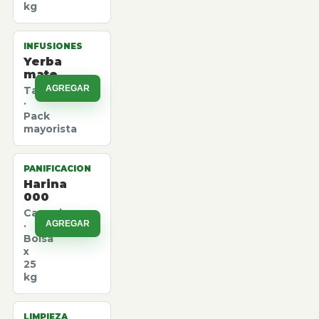
kg
INFUSIONES
Yerba
mate
AGREGAR
Taragui
·
Pack
mayorista
PANIFICACION
Harina
000
Canuelas
AGREGAR
·
Bolsa
x
25
kg
LIMPIEZA