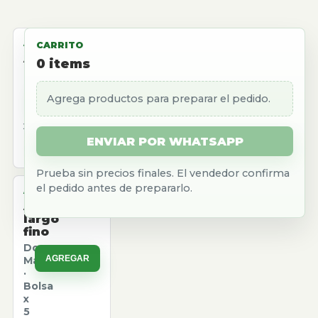
ALMACEN
CARRITO
Aceite
0
items
girasol
Natura
Agrega productos para preparar el pedido.
AGREGAR
·
Caja
x
12
ENVIAR POR WHATSAPP
u.
Prueba sin precios finales. El vendedor confirma
el pedido antes de prepararlo.
ALMACEN
Arroz
largo
fino
Don
AGREGAR
Marcos
·
Bolsa
x
5