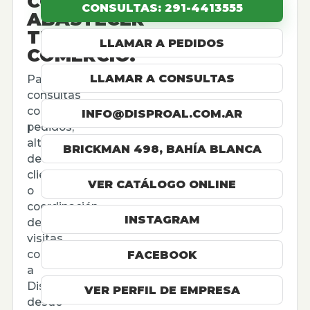
CÓMO
CONSULTAS: 291-4413555
ABASTECER
TU
LLAMAR A PEDIDOS
COMERCIO.
LLAMAR A CONSULTAS
Para
consultas
comerciales,
INFO@DISPROAL.COM.AR
pedidos,
altas
BRICKMAN 498, BAHÍA BLANCA
de
cliente
VER CATÁLOGO ONLINE
o
coordinación
INSTAGRAM
de
visitas,
contactá
FACEBOOK
a
Disproal
VER PERFIL DE EMPRESA
desde