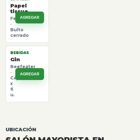
Papel
tissue
AGREGAR
Felpita
·
Bulto
cerrado
BEBIDAS
Gin
Beefeater
·
AGREGAR
Caja
x
6
u.
UBICACIÓN
SALÓN MAYORISTA EN