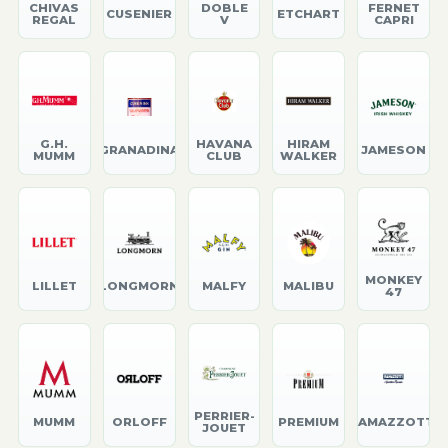
CHIVAS
DOBLE
FERNET
CUSENIER
ETCHART
REGAL
V
CAPRI
G.H.
HAVANA
HIRAM
GRANADINA
JAMESON
MUMM
CLUB
WALKER
MONKEY
LILLET
LONGMORN
MALFY
MALIBU
47
PERRIER-
MUMM
ORLOFF
PREMIUM
RAMAZZOTTI
JOUET