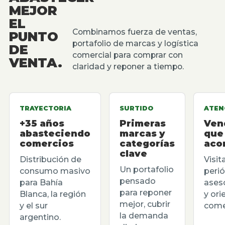
MEJOR
EL
Combinamos fuerza de ventas,
PUNTO
portafolio de marcas y logística
DE
comercial para comprar con
VENTA.
claridad y reponer a tiempo.
TRAYECTORIA
SURTIDO
ATEN
+35 años
Primeras
Ven
abasteciendo
marcas y
que
comercios
categorías
aco
clave
Distribución de
Visit
Un portafolio
consumo masivo
perió
pensado
para Bahía
ases
para reponer
Blanca, la región
y ori
mejor, cubrir
y el sur
comer
la demanda
argentino.