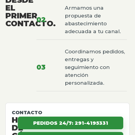
EL
Armamos una
PRIMER
propuesta de
02
CONTACTO.
abastecimiento
adecuada a tu canal.
Coordinamos pedidos,
entregas y
03
seguimiento con
atención
personalizada.
CONTACTO
HABLEMOS
PEDIDOS 24/7: 291-4195331
DE