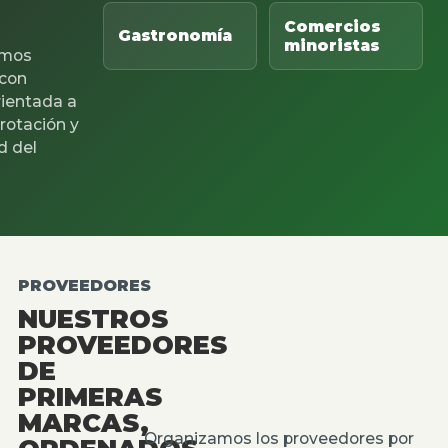
Comercios
Gastronomía
minoristas
mos
 con
rientada a
 rotación y
d del
PROVEEDORES
NUESTROS
PROVEEDORES
DE
PRIMERAS
MARCAS,
Organizamos los proveedores por