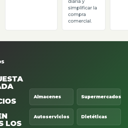
diaria y
simplificar la
compra
comercial.
OS
UESTA
ADA
Almacenes
Supermercados
CIOS
EN
Autoservicios
Dietéticas
S LOS