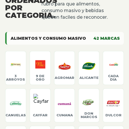
ORDENADOS
rubro para que alimentos,
POR
consumo masivo y bebidas
CATEGORIA.
queden faciles de reconocer.
ALIMENTOS Y CONSUMO MASIVO
42
MARCAS
3
9 DE
CADA
AGROMAR
ALICANTE
ARROYOS
ORO
DIA
DON
CANUELAS
CAYFAR
CUMANA
DULCOR
MARCOS