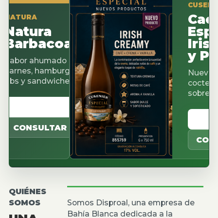
CUSENIER ESP
Cacao
URA
tura
Espress
rbacoa
Irish C
y Pista
r ahumado para
es, hamburguesas,
Nuevos sabor
y sandwiches.
cocteleria, caf
sobremesas.
R CATALOGO
VER CATA
NSULTAR
CONSULTA
QUIÉNES
SOMOS
Somos Disproal, una empresa de
Bahía Blanca dedicada a la