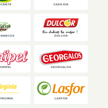
ICANTE
CADA DIA
 MARCOS
DULCOR
ORIPEL
GEORGALOS
VIRGINIA
LASFOR