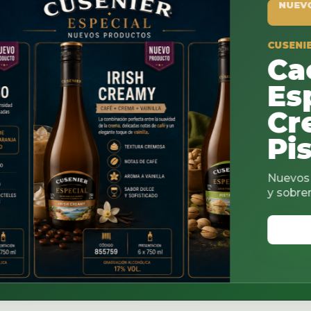
NUEVO PRODUCTO
CUSENIER ESPECIAL
Cacao
Espresso
Creamy
Pistach
Nuevos sabores para c
y sobremesas.
VER CATALOGO