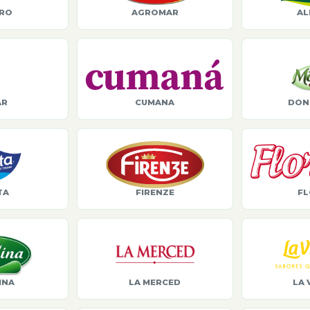
ORO
AGROMAR
AL
AR
CUMANA
DON
TA
FIRENZE
FL
INA
LA MERCED
LA 