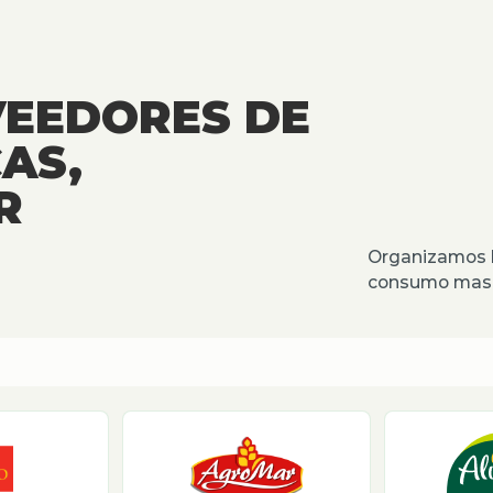
VEEDORES DE
AS,
R
Organizamos l
consumo masiv