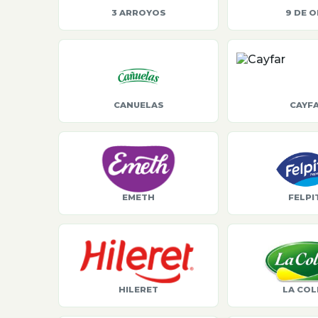
3 ARROYOS
9 DE 
CANUELAS
CAYF
EMETH
FELPI
HILERET
LA COL