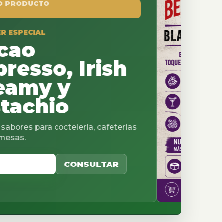
, Irish
 y
io
octeleria, cafeterias
CONSULTAR