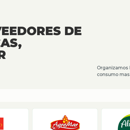
VEEDORES DE
AS,
R
Organizamos l
consumo masiv