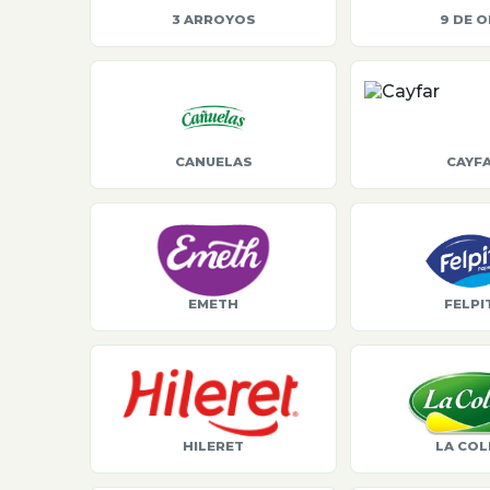
3 ARROYOS
9 DE 
CANUELAS
CAYF
EMETH
FELPI
HILERET
LA COL