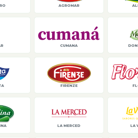
ORO
AGROMAR
AL
AR
CUMANA
DON
TA
FIRENZE
FL
INA
LA MERCED
LA 