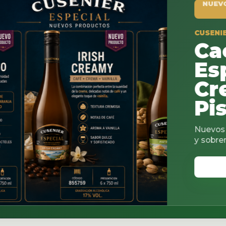
NUEVO PRODUCTO
CUSENIER ESPECIAL
Cacao
Espresso
Creamy 
Pistachi
Nuevos sabores para co
y sobremesas.
VER CATALOGO