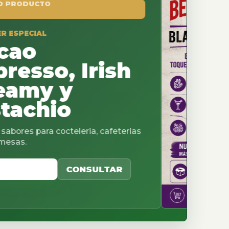
, Irish
y
o
cteleria, cafeterias
CONSULTAR