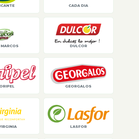
ICANTE
CADA DIA
 MARCOS
DULCOR
ORIPEL
GEORGALOS
VIRGINIA
LASFOR