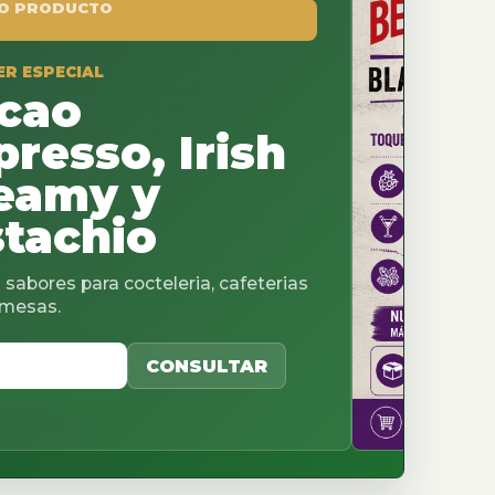
, Irish
y
o
cteleria, cafeterias
CONSULTAR