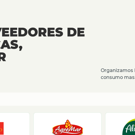
VEEDORES DE
AS,
R
Organizamos l
consumo masiv