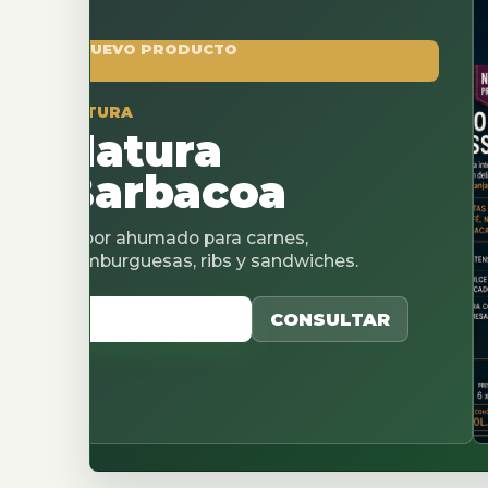
O PRODUCTO
tura
rbacoa
humado para carnes,
uesas, ribs y sandwiches.
CATALOGO
CONSULTAR