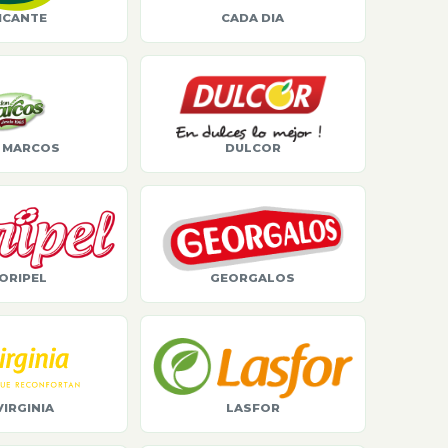
ICANTE
CADA DIA
 MARCOS
DULCOR
ORIPEL
GEORGALOS
VIRGINIA
LASFOR