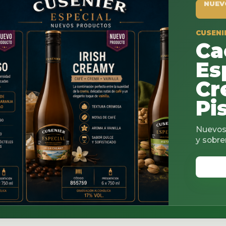
NUEVO PRODUCTO
CUSENIER ESPECIAL
Cacao
Espresso
Creamy 
Pistachi
Nuevos sabores para co
y sobremesas.
VER CATALOGO