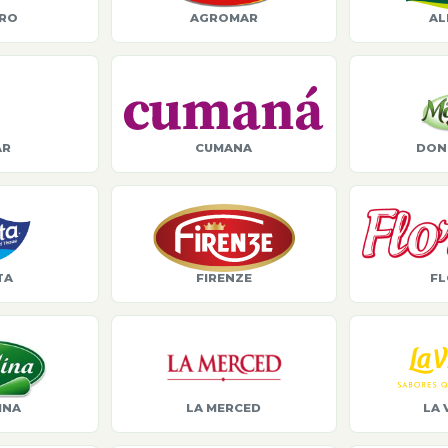
ORO
AGROMAR
AL
AR
CUMANA
DON
TA
FIRENZE
FL
INA
LA MERCED
LA 