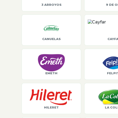
3 ARROYOS
9 DE 
CANUELAS
CAYF
EMETH
FELPI
HILERET
LA COL