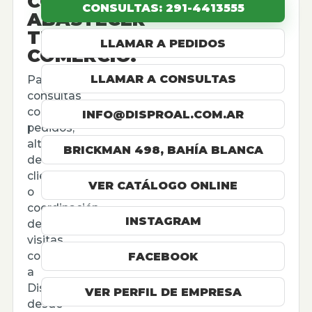
CÓMO
CONSULTAS: 291-4413555
ABASTECER
TU
LLAMAR A PEDIDOS
COMERCIO.
LLAMAR A CONSULTAS
Para
consultas
comerciales,
INFO@DISPROAL.COM.AR
pedidos,
altas
BRICKMAN 498, BAHÍA BLANCA
de
cliente
VER CATÁLOGO ONLINE
o
coordinación
INSTAGRAM
de
visitas,
contactá
FACEBOOK
a
Disproal
VER PERFIL DE EMPRESA
desde