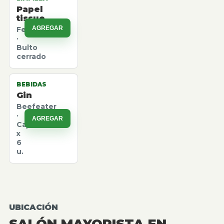
Papel
tissue
AGREGAR
Felpita
·
Bulto
cerrado
BEBIDAS
Gin
Beefeater
·
AGREGAR
Caja
x
6
u.
UBICACIÓN
SALÓN MAYORISTA EN