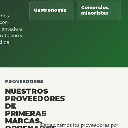
Comercios
Gastronomía
minoristas
mos
 con
rientada a
 rotación y
d del
PROVEEDORES
NUESTROS
PROVEEDORES
DE
PRIMERAS
MARCAS,
Organizamos los proveedores por