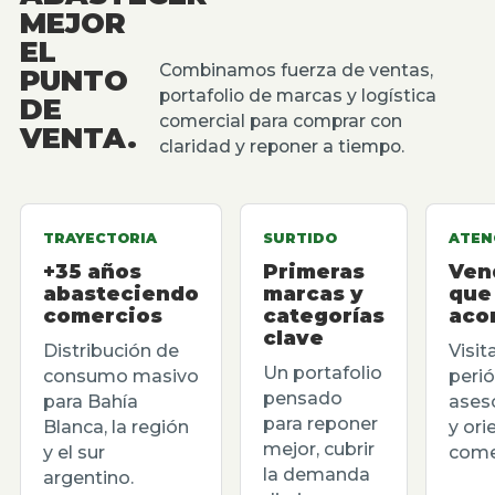
MEJOR
EL
Combinamos fuerza de ventas,
PUNTO
portafolio de marcas y logística
DE
comercial para comprar con
VENTA.
claridad y reponer a tiempo.
TRAYECTORIA
SURTIDO
ATEN
+35 años
Primeras
Ven
abasteciendo
marcas y
que
comercios
categorías
aco
clave
Distribución de
Visit
Un portafolio
consumo masivo
perió
pensado
para Bahía
ases
para reponer
Blanca, la región
y ori
mejor, cubrir
y el sur
comer
la demanda
argentino.