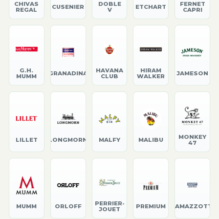
CHIVAS
DOBLE
FERNET
CUSENIER
ETCHART
REGAL
V
CAPRI
G.H.
HAVANA
HIRAM
GRANADINA
JAMESON
MUMM
CLUB
WALKER
MONKEY
LILLET
LONGMORN
MALFY
MALIBU
47
PERRIER-
MUMM
ORLOFF
PREMIUM
RAMAZZOTTI
JOUET