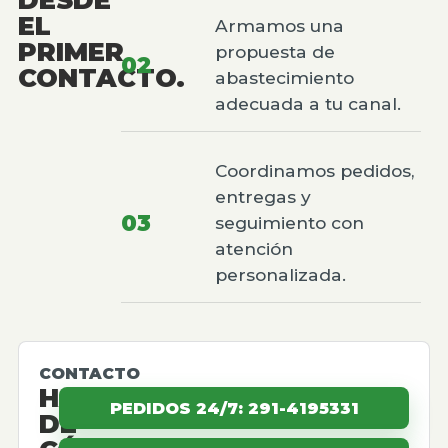
EL
Armamos una
PRIMER
propuesta de
02
CONTACTO.
abastecimiento
adecuada a tu canal.
Coordinamos pedidos,
entregas y
03
seguimiento con
atención
personalizada.
CONTACTO
HABLEMOS
PEDIDOS 24/7: 291-4195331
DE