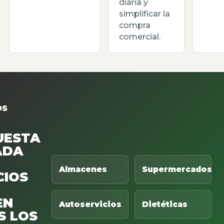
diaria y
simplificar la
compra
comercial.
OS
UESTA
ADA
Almacenes
Supermercados
CIOS
EN
Autoservicios
Dietéticas
S LOS