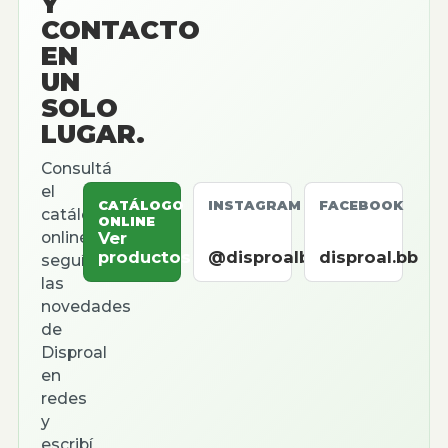
Y
CONTACTO
EN
UN
SOLO
LUGAR.
Consultá
el
CATÁLOGO
INSTAGRAM
FACEBOOK
catálogo
ONLINE
online,
Ver
productos
@disproalbb
disproal.bb
seguí
las
novedades
de
Disproal
en
redes
y
escribí