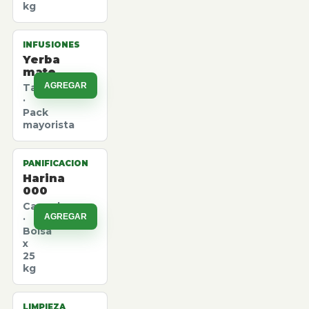
kg
INFUSIONES
Yerba
mate
AGREGAR
Taragui
·
Pack
mayorista
PANIFICACION
Harina
000
Canuelas
AGREGAR
·
Bolsa
x
25
kg
LIMPIEZA