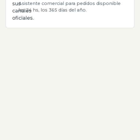
sus
Asistente comercial para pedidos disponible
las 24 hs, los 365 días del año.
canales
oficiales.