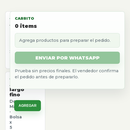
ALMACEN
CARRITO
Aceite
0
items
girasol
Natura
Agrega productos para preparar el pedido.
AGREGAR
·
Caja
x
12
ENVIAR POR WHATSAPP
u.
Prueba sin precios finales. El vendedor confirma
el pedido antes de prepararlo.
ALMACEN
Arroz
largo
fino
Don
AGREGAR
Marcos
·
Bolsa
x
5