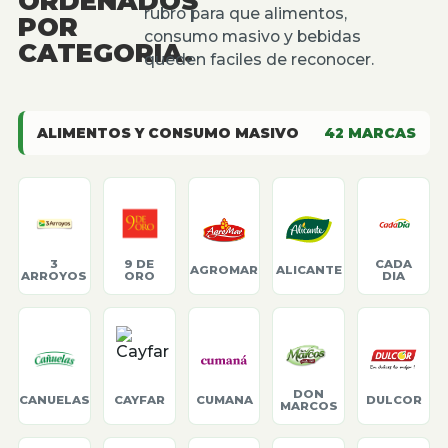
ORDENADOS
rubro para que alimentos,
POR
consumo masivo y bebidas
CATEGORIA.
queden faciles de reconocer.
ALIMENTOS Y CONSUMO MASIVO
42
MARCAS
3
9 DE
CADA
AGROMAR
ALICANTE
ARROYOS
ORO
DIA
DON
CANUELAS
CAYFAR
CUMANA
DULCOR
MARCOS