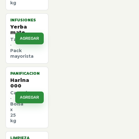
kg
INFUSIONES
Yerba
mate
AGREGAR
Taragui
·
Pack
mayorista
PANIFICACION
Harina
000
Canuelas
AGREGAR
·
Bolsa
x
25
kg
LIMPIEZA