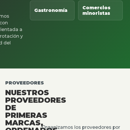
Comercios
Gastronomía
minoristas
mos
 con
rientada a
 rotación y
d del
PROVEEDORES
NUESTROS
PROVEEDORES
DE
PRIMERAS
MARCAS,
Organizamos los proveedores por