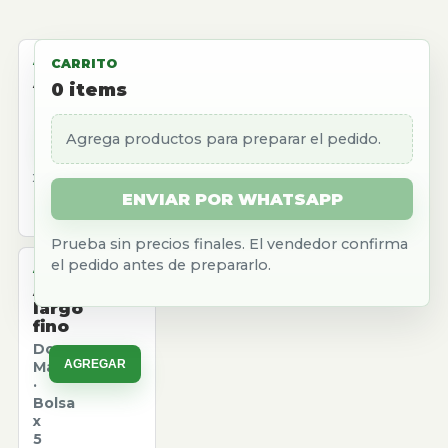
ALMACEN
CARRITO
Aceite
0
items
girasol
Natura
Agrega productos para preparar el pedido.
AGREGAR
·
Caja
x
12
ENVIAR POR WHATSAPP
u.
Prueba sin precios finales. El vendedor confirma
el pedido antes de prepararlo.
ALMACEN
Arroz
largo
fino
Don
AGREGAR
Marcos
·
Bolsa
x
5