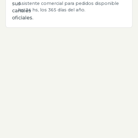
sus
Asistente comercial para pedidos disponible
las 24 hs, los 365 días del año.
canales
oficiales.