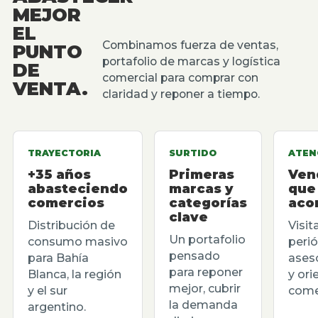
MEJOR
EL
Combinamos fuerza de ventas,
PUNTO
portafolio de marcas y logística
DE
comercial para comprar con
VENTA.
claridad y reponer a tiempo.
TRAYECTORIA
SURTIDO
ATEN
+35 años
Primeras
Ven
abasteciendo
marcas y
que
comercios
categorías
aco
clave
Distribución de
Visit
Un portafolio
consumo masivo
perió
pensado
para Bahía
ases
para reponer
Blanca, la región
y ori
mejor, cubrir
y el sur
comer
la demanda
argentino.