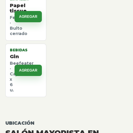
Papel
tissue
AGREGAR
Felpita
·
Bulto
cerrado
BEBIDAS
Gin
Beefeater
·
AGREGAR
Caja
x
6
u.
UBICACIÓN
SALÓN MAYORISTA EN