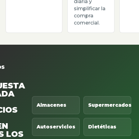
diaria y
simplificar la
compra
comercial.
OS
UESTA
ADA
Almacenes
Supermercados
CIOS
EN
Autoservicios
Dietéticas
S LOS