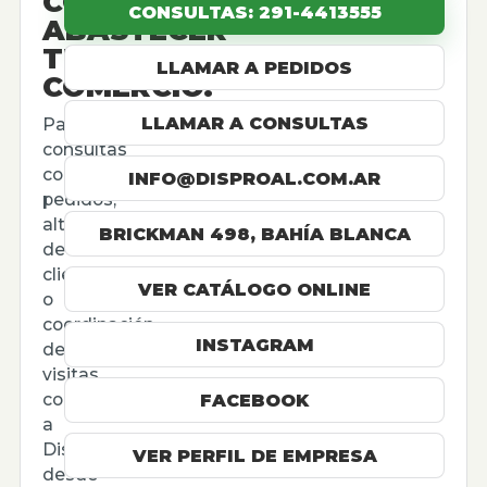
CÓMO
CONSULTAS: 291-4413555
ABASTECER
TU
LLAMAR A PEDIDOS
COMERCIO.
LLAMAR A CONSULTAS
Para
consultas
comerciales,
INFO@DISPROAL.COM.AR
pedidos,
altas
BRICKMAN 498, BAHÍA BLANCA
de
cliente
VER CATÁLOGO ONLINE
o
coordinación
INSTAGRAM
de
visitas,
contactá
FACEBOOK
a
Disproal
VER PERFIL DE EMPRESA
desde