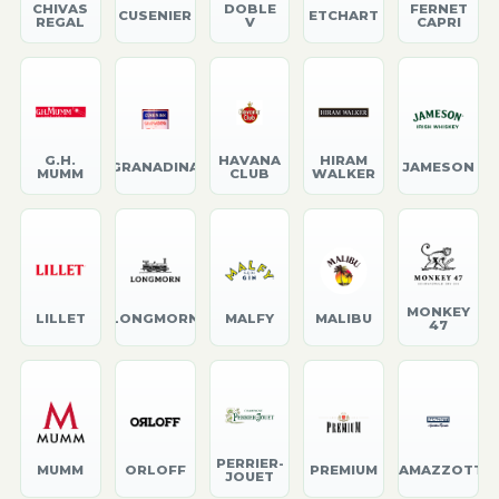
CHIVAS
DOBLE
FERNET
CUSENIER
ETCHART
REGAL
V
CAPRI
G.H.
HAVANA
HIRAM
GRANADINA
JAMESON
MUMM
CLUB
WALKER
MONKEY
LILLET
LONGMORN
MALFY
MALIBU
47
PERRIER-
MUMM
ORLOFF
PREMIUM
RAMAZZOTTI
JOUET