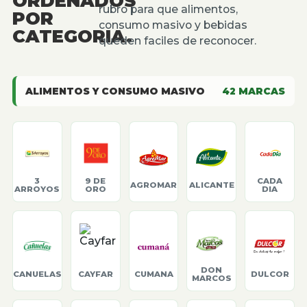
ORDENADOS
rubro para que alimentos,
POR
consumo masivo y bebidas
CATEGORIA.
queden faciles de reconocer.
ALIMENTOS Y CONSUMO MASIVO
42
MARCAS
3
9 DE
CADA
AGROMAR
ALICANTE
ARROYOS
ORO
DIA
DON
CANUELAS
CAYFAR
CUMANA
DULCOR
MARCOS