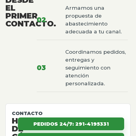
EL
Armamos una
PRIMER
propuesta de
02
CONTACTO.
abastecimiento
adecuada a tu canal.
Coordinamos pedidos,
entregas y
03
seguimiento con
atención
personalizada.
CONTACTO
HABLEMOS
PEDIDOS 24/7: 291-4195331
DE