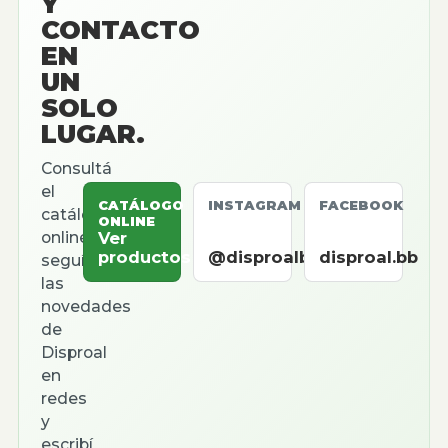
Y
CONTACTO
EN
UN
SOLO
LUGAR.
Consultá
el
CATÁLOGO
INSTAGRAM
FACEBOOK
catálogo
ONLINE
online,
Ver
productos
@disproalbb
disproal.bb
seguí
las
novedades
de
Disproal
en
redes
y
escribí