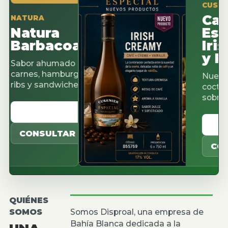
CUSENIER ES
Cacao
TURA
tura
Espres
arbacoa
Irish 
y Pista
or ahumado para
nes, hamburguesas,
Nuevos sabo
 y sandwiches.
cocteleria, c
sobremesas.
ER CATALOGO
VER CAT
ONSULTAR
CONSULT
QUIÉNES
SOMOS
Somos Disproal, una empresa de
Bahía Blanca dedicada a la