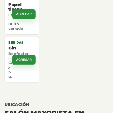
Papel
tissue
AGREGAR
Felpita
·
Bulto
cerrado
BEBIDAS
Gin
Beefeater
·
AGREGAR
Caja
x
6
u.
UBICACIÓN
SALÓN MAYORISTA EN