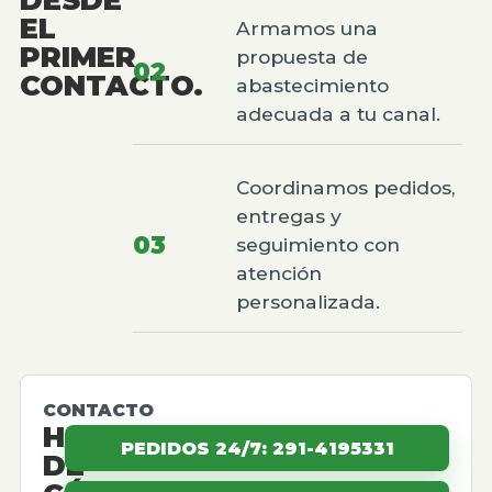
EL
Armamos una
PRIMER
propuesta de
02
CONTACTO.
abastecimiento
adecuada a tu canal.
Coordinamos pedidos,
entregas y
03
seguimiento con
atención
personalizada.
CONTACTO
HABLEMOS
PEDIDOS 24/7: 291-4195331
DE