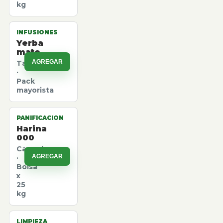
kg
INFUSIONES
Yerba
mate
AGREGAR
Taragui
·
Pack
mayorista
PANIFICACION
Harina
000
Canuelas
AGREGAR
·
Bolsa
x
25
kg
LIMPIEZA