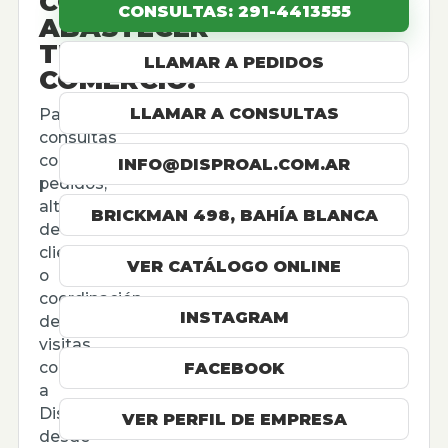
CÓMO
CONSULTAS: 291-4413555
ABASTECER
TU
LLAMAR A PEDIDOS
COMERCIO.
LLAMAR A CONSULTAS
Para
consultas
comerciales,
INFO@DISPROAL.COM.AR
pedidos,
altas
BRICKMAN 498, BAHÍA BLANCA
de
cliente
VER CATÁLOGO ONLINE
o
coordinación
INSTAGRAM
de
visitas,
contactá
FACEBOOK
a
Disproal
VER PERFIL DE EMPRESA
desde