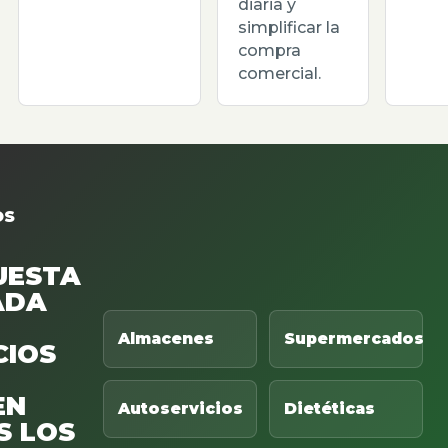
diaria y
simplificar la
compra
comercial.
OS
UESTA
ADA
Almacenes
Supermercados
CIOS
EN
Autoservicios
Dietéticas
S LOS