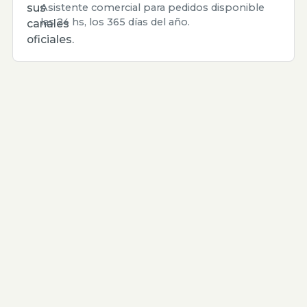
sus
Asistente comercial para pedidos disponible
las 24 hs, los 365 días del año.
canales
oficiales.