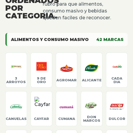
ORDENADOS
rubro para que alimentos,
POR
consumo masivo y bebidas
CATEGORIA.
queden faciles de reconocer.
ALIMENTOS Y CONSUMO MASIVO
42
MARCAS
3
9 DE
CADA
AGROMAR
ALICANTE
ARROYOS
ORO
DIA
DON
CANUELAS
CAYFAR
CUMANA
DULCOR
MARCOS