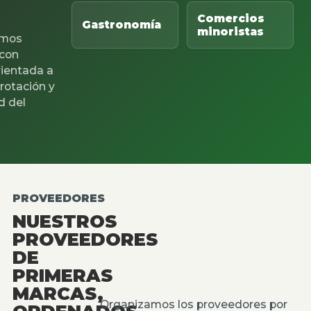
Comercios
Gastronomía
minoristas
mos
 con
rientada a
 rotación y
d del
PROVEEDORES
NUESTROS
PROVEEDORES
DE
PRIMERAS
MARCAS,
Organizamos los proveedores por