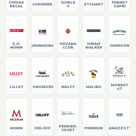
CHIVAS
DOBLE
FERNET
CUSENIER
ETCHART
REGAL
V
CAPRI
G.H.
HAVANA
HIRAM
GRANADINA
JAMESON
MUMM
CLUB
WALKER
MONKEY
LILLET
LONGMORN
MALFY
MALIBU
47
PERRIER-
MUMM
ORLOFF
PREMIUM
RAMAZZOTTI
JOUET