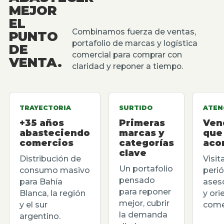
MEJOR
EL
Combinamos fuerza de ventas,
PUNTO
portafolio de marcas y logística
DE
comercial para comprar con
VENTA.
claridad y reponer a tiempo.
TRAYECTORIA
SURTIDO
ATEN
+35 años
Primeras
Ven
abasteciendo
marcas y
que
comercios
categorías
aco
clave
Distribución de
Visit
Un portafolio
consumo masivo
perió
pensado
para Bahía
ases
para reponer
Blanca, la región
y ori
mejor, cubrir
y el sur
comer
la demanda
argentino.