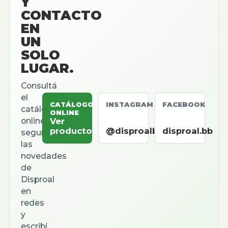
Y
CONTACTO
EN
UN
SOLO
LUGAR.
Consultá
el
CATÁLOGO
INSTAGRAM
FACEBOOK
catálogo
ONLINE
online,
Ver
productos
@disproalbb
disproal.bb
seguí
las
novedades
de
Disproal
en
redes
y
escribí