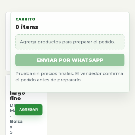
ALMACEN
CARRITO
Aceite
0
items
girasol
Natura
Agrega productos para preparar el pedido.
AGREGAR
·
Caja
x
12
ENVIAR POR WHATSAPP
u.
Prueba sin precios finales. El vendedor confirma
el pedido antes de prepararlo.
ALMACEN
Arroz
largo
fino
Don
AGREGAR
Marcos
·
Bolsa
x
5