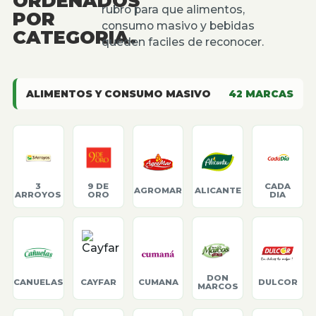
ORDENADOS
rubro para que alimentos,
POR
consumo masivo y bebidas
CATEGORIA.
queden faciles de reconocer.
ALIMENTOS Y CONSUMO MASIVO
42
MARCAS
3
9 DE
CADA
AGROMAR
ALICANTE
ARROYOS
ORO
DIA
DON
CANUELAS
CAYFAR
CUMANA
DULCOR
MARCOS