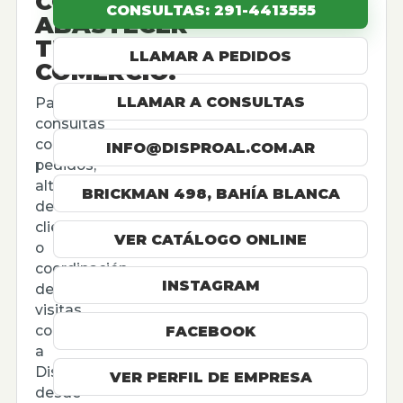
CÓMO
CONSULTAS: 291-4413555
ABASTECER
TU
LLAMAR A PEDIDOS
COMERCIO.
LLAMAR A CONSULTAS
Para
consultas
comerciales,
INFO@DISPROAL.COM.AR
pedidos,
altas
BRICKMAN 498, BAHÍA BLANCA
de
cliente
VER CATÁLOGO ONLINE
o
coordinación
INSTAGRAM
de
visitas,
contactá
FACEBOOK
a
Disproal
VER PERFIL DE EMPRESA
desde