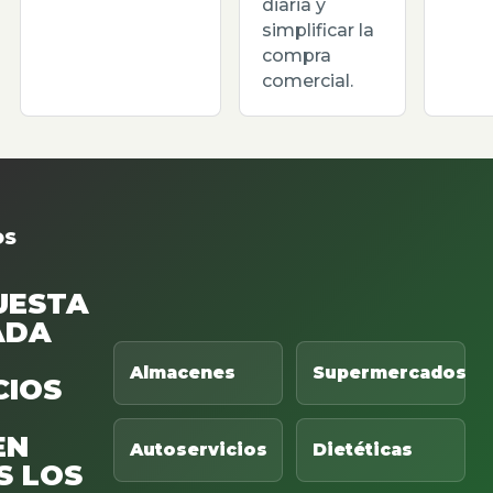
diaria y
simplificar la
compra
comercial.
OS
UESTA
ADA
Almacenes
Supermercados
CIOS
EN
Autoservicios
Dietéticas
S LOS