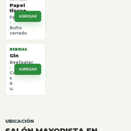
Papel
tissue
AGREGAR
Felpita
·
Bulto
cerrado
BEBIDAS
Gin
Beefeater
·
AGREGAR
Caja
x
6
u.
UBICACIÓN
SALÓN MAYORISTA EN