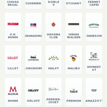
CHIVAS
DOBLE
FERNET
CUSENIER
ETCHART
REGAL
V
CAPRI
G.H.
HAVANA
HIRAM
GRANADINA
JAMESON
MUMM
CLUB
WALKER
MONKEY
LILLET
LONGMORN
MALFY
MALIBU
47
PERRIER-
MUMM
ORLOFF
PREMIUM
RAMAZZOTTI
JOUET