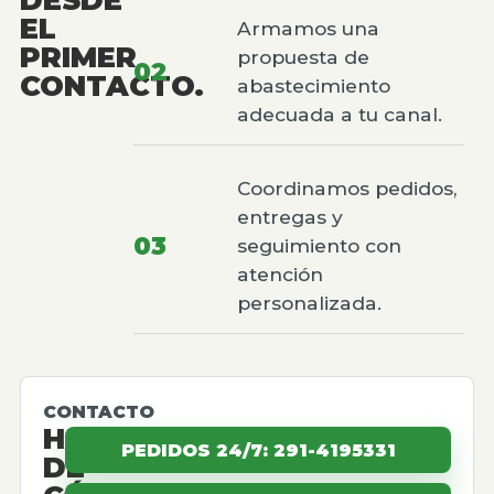
EL
Armamos una
PRIMER
propuesta de
02
CONTACTO.
abastecimiento
adecuada a tu canal.
Coordinamos pedidos,
entregas y
03
seguimiento con
atención
personalizada.
CONTACTO
HABLEMOS
PEDIDOS 24/7: 291-4195331
DE