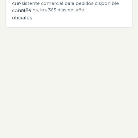
sus
Asistente comercial para pedidos disponible
las 24 hs, los 365 días del año.
canales
oficiales.