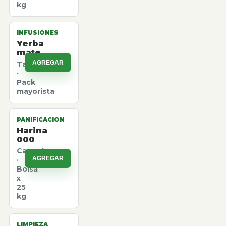
kg
INFUSIONES
Yerba
mate
AGREGAR
Taragui
·
Pack
mayorista
PANIFICACION
Harina
000
Canuelas
AGREGAR
·
Bolsa
x
25
kg
LIMPIEZA