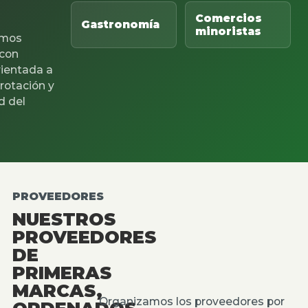
Comercios
Gastronomía
minoristas
mos
 con
rientada a
 rotación y
d del
PROVEEDORES
NUESTROS
PROVEEDORES
DE
PRIMERAS
MARCAS,
Organizamos los proveedores por