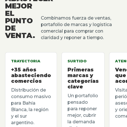
MEJOR
EL
Combinamos fuerza de ventas,
PUNTO
portafolio de marcas y logística
DE
comercial para comprar con
VENTA.
claridad y reponer a tiempo.
TRAYECTORIA
SURTIDO
ATEN
+35 años
Primeras
Ven
abasteciendo
marcas y
que
comercios
categorías
aco
clave
Distribución de
Visit
Un portafolio
consumo masivo
perió
pensado
para Bahía
ases
para reponer
Blanca, la región
y ori
mejor, cubrir
y el sur
comer
la demanda
argentino.