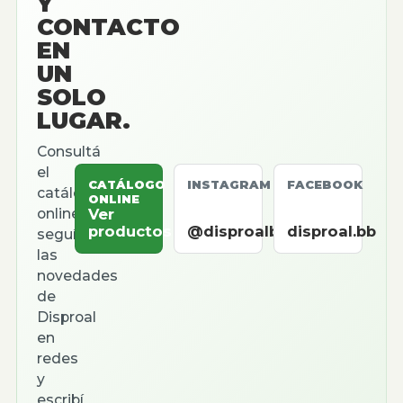
Y
CONTACTO
EN
UN
SOLO
LUGAR.
Consultá
el
CATÁLOGO
INSTAGRAM
FACEBOOK
catálogo
ONLINE
online,
Ver
productos
@disproalbb
disproal.bb
seguí
las
novedades
de
Disproal
en
redes
y
escribí