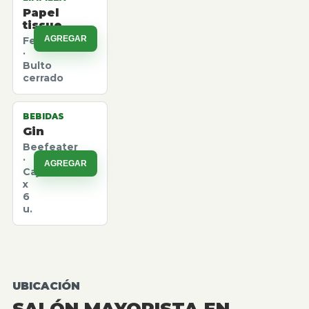
Papel
tissue
AGREGAR
Felpita
·
Bulto
cerrado
BEBIDAS
Gin
Beefeater
·
AGREGAR
Caja
x
6
u.
UBICACIÓN
SALÓN MAYORISTA EN