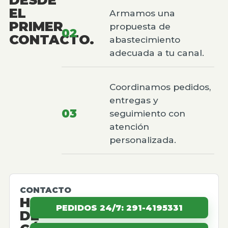
EL
Armamos una
PRIMER
propuesta de
02
CONTACTO.
abastecimiento
adecuada a tu canal.
Coordinamos pedidos,
entregas y
03
seguimiento con
atención
personalizada.
CONTACTO
HABLEMOS
PEDIDOS 24/7: 291-4195331
DE