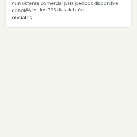
sus
Asistente comercial para pedidos disponible
las 24 hs, los 365 días del año.
canales
oficiales.