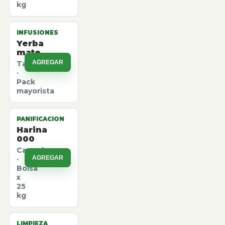
kg
INFUSIONES
Yerba
mate
AGREGAR
Taragui
·
Pack
mayorista
PANIFICACION
Harina
000
Canuelas
AGREGAR
·
Bolsa
x
25
kg
LIMPIEZA