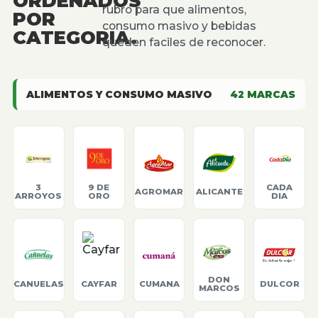
ORDENADOS
rubro para que alimentos,
POR
consumo masivo y bebidas
CATEGORIA.
queden faciles de reconocer.
ALIMENTOS Y CONSUMO MASIVO
42
MARCAS
3
9 DE
CADA
AGROMAR
ALICANTE
ARROYOS
ORO
DIA
DON
CANUELAS
CAYFAR
CUMANA
DULCOR
MARCOS