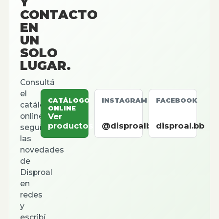
Y
CONTACTO
EN
UN
SOLO
LUGAR.
Consultá
el
CATÁLOGO
INSTAGRAM
FACEBOOK
catálogo
ONLINE
online,
Ver
productos
@disproalbb
disproal.bb
seguí
las
novedades
de
Disproal
en
redes
y
escribí