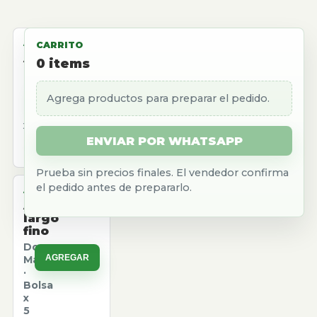
ALMACEN
CARRITO
Aceite
0
items
girasol
Natura
Agrega productos para preparar el pedido.
AGREGAR
·
Caja
x
12
ENVIAR POR WHATSAPP
u.
Prueba sin precios finales. El vendedor confirma
el pedido antes de prepararlo.
ALMACEN
Arroz
largo
fino
Don
AGREGAR
Marcos
·
Bolsa
x
5