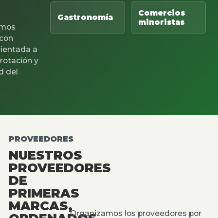
Comercios
Gastronomía
minoristas
mos
 con
rientada a
 rotación y
d del
PROVEEDORES
NUESTROS
PROVEEDORES
DE
PRIMERAS
MARCAS,
Organizamos los proveedores por