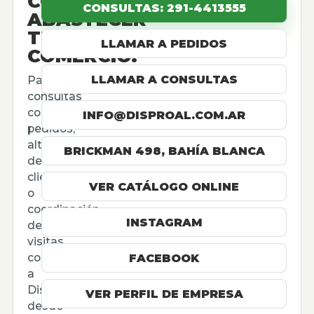
CÓMO
CONSULTAS: 291-4413555
ABASTECER
TU
LLAMAR A PEDIDOS
COMERCIO.
LLAMAR A CONSULTAS
Para
consultas
comerciales,
INFO@DISPROAL.COM.AR
pedidos,
altas
BRICKMAN 498, BAHÍA BLANCA
de
cliente
VER CATÁLOGO ONLINE
o
coordinación
INSTAGRAM
de
visitas,
contactá
FACEBOOK
a
Disproal
VER PERFIL DE EMPRESA
desde