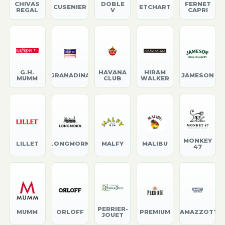
CHIVAS
DOBLE
FERNET
CUSENIER
ETCHART
REGAL
V
CAPRI
G.H.
HAVANA
HIRAM
GRANADINA
JAMESON
MUMM
CLUB
WALKER
MONKEY
LILLET
LONGMORN
MALFY
MALIBU
47
PERRIER-
MUMM
ORLOFF
PREMIUM
RAMAZZOTTI
JOUET