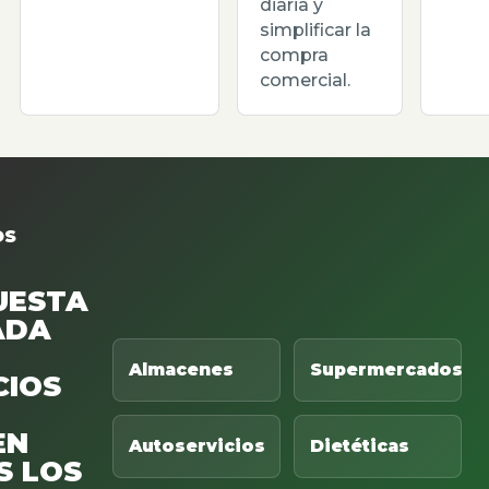
diaria y
simplificar la
compra
comercial.
OS
UESTA
ADA
Almacenes
Supermercados
CIOS
EN
Autoservicios
Dietéticas
S LOS