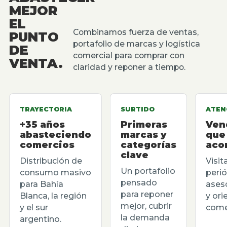
MEJOR
EL
Combinamos fuerza de ventas,
PUNTO
portafolio de marcas y logística
DE
comercial para comprar con
VENTA.
claridad y reponer a tiempo.
TRAYECTORIA
SURTIDO
ATEN
+35 años
Primeras
Ven
abasteciendo
marcas y
que
comercios
categorías
aco
clave
Distribución de
Visit
Un portafolio
consumo masivo
perió
pensado
para Bahía
ases
para reponer
Blanca, la región
y ori
mejor, cubrir
y el sur
comer
la demanda
argentino.