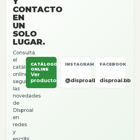
Y
CONTACTO
EN
UN
SOLO
LUGAR.
Consultá
el
CATÁLOGO
INSTAGRAM
FACEBOOK
catálogo
ONLINE
online,
Ver
productos
@disproalbb
disproal.bb
seguí
las
novedades
de
Disproal
en
redes
y
escribí