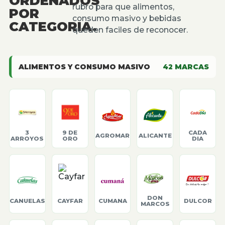
ORDENADOS
rubro para que alimentos,
POR
consumo masivo y bebidas
CATEGORIA.
queden faciles de reconocer.
ALIMENTOS Y CONSUMO MASIVO
42
MARCAS
3
9 DE
CADA
AGROMAR
ALICANTE
ARROYOS
ORO
DIA
DON
CANUELAS
CAYFAR
CUMANA
DULCOR
MARCOS