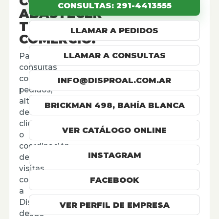
CÓMO
CONSULTAS: 291-4413555
ABASTECER
TU
LLAMAR A PEDIDOS
COMERCIO.
LLAMAR A CONSULTAS
Para
consultas
comerciales,
INFO@DISPROAL.COM.AR
pedidos,
altas
BRICKMAN 498, BAHÍA BLANCA
de
cliente
VER CATÁLOGO ONLINE
o
coordinación
INSTAGRAM
de
visitas,
contactá
FACEBOOK
a
Disproal
VER PERFIL DE EMPRESA
desde