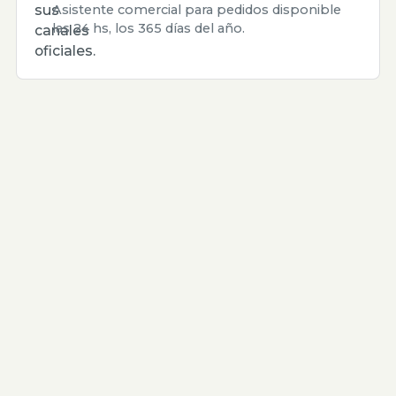
sus
Asistente comercial para pedidos disponible
las 24 hs, los 365 días del año.
canales
oficiales.