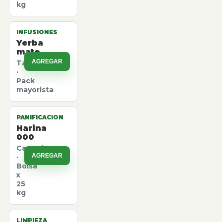
kg
INFUSIONES
Yerba
mate
AGREGAR
Taragui
·
Pack
mayorista
PANIFICACION
Harina
000
Canuelas
AGREGAR
·
Bolsa
x
25
kg
LIMPIEZA