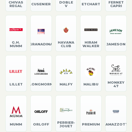
CHIVAS
DOBLE
FERNET
CUSENIER
ETCHART
REGAL
V
CAPRI
G.H.
HAVANA
HIRAM
GRANADINA
JAMESON
MUMM
CLUB
WALKER
MONKEY
LILLET
LONGMORN
MALFY
MALIBU
47
PERRIER-
MUMM
ORLOFF
PREMIUM
RAMAZZOTTI
JOUET