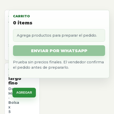
ALMACEN
CARRITO
Aceite
0
items
girasol
Natura
Agrega productos para preparar el pedido.
AGREGAR
·
Caja
x
12
ENVIAR POR WHATSAPP
u.
Prueba sin precios finales. El vendedor confirma
el pedido antes de prepararlo.
ALMACEN
Arroz
largo
fino
Don
AGREGAR
Marcos
·
Bolsa
x
5