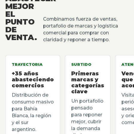
MEJOR
EL
Combinamos fuerza de ventas,
PUNTO
portafolio de marcas y logística
DE
comercial para comprar con
VENTA.
claridad y reponer a tiempo.
TRAYECTORIA
SURTIDO
ATEN
+35 años
Primeras
Ven
abasteciendo
marcas y
que
comercios
categorías
aco
clave
Distribución de
Visit
Un portafolio
consumo masivo
perió
pensado
para Bahía
ases
para reponer
Blanca, la región
y ori
mejor, cubrir
y el sur
comer
la demanda
argentino.