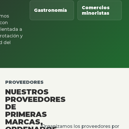
Comercios
Gastronomía
minoristas
mos
 con
rientada a
 rotación y
d del
PROVEEDORES
NUESTROS
PROVEEDORES
DE
PRIMERAS
MARCAS,
Organizamos los proveedores por