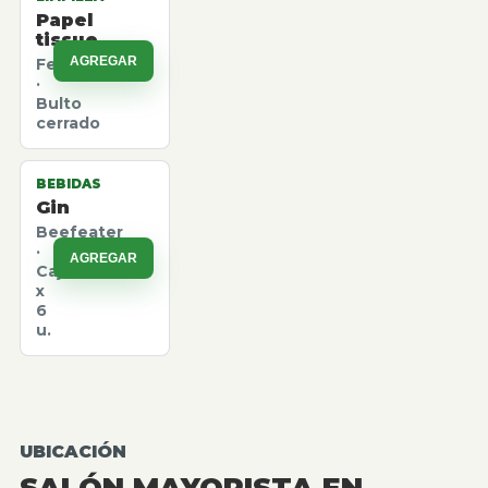
Papel
tissue
AGREGAR
Felpita
·
Bulto
cerrado
BEBIDAS
Gin
Beefeater
·
AGREGAR
Caja
x
6
u.
UBICACIÓN
SALÓN MAYORISTA EN