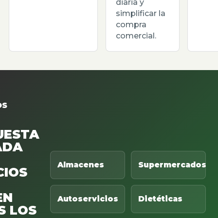
diaria y
simplificar la
compra
comercial.
OS
UESTA
ADA
Almacenes
Supermercados
CIOS
EN
Autoservicios
Dietéticas
S LOS