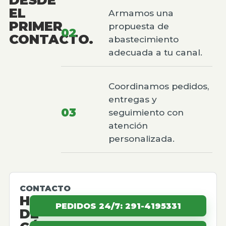
EL
Armamos una
PRIMER
propuesta de
02
CONTACTO.
abastecimiento
adecuada a tu canal.
Coordinamos pedidos,
entregas y
03
seguimiento con
atención
personalizada.
CONTACTO
HABLEMOS
PEDIDOS 24/7: 291-4195331
DE