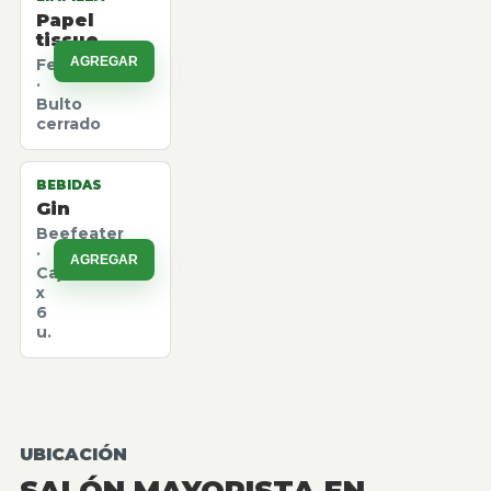
Papel
tissue
AGREGAR
Felpita
·
Bulto
cerrado
BEBIDAS
Gin
Beefeater
·
AGREGAR
Caja
x
6
u.
UBICACIÓN
SALÓN MAYORISTA EN