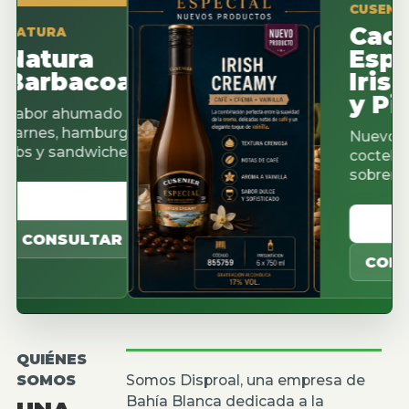
CUSENIER ES
Cacao
URA
tura
Espres
rbacoa
Irish C
y Pista
or ahumado para
es, hamburguesas,
Nuevos sabor
 y sandwiches.
cocteleria, ca
sobremesas.
ER CATALOGO
VER CAT
ONSULTAR
CONSULT
QUIÉNES
SOMOS
Somos Disproal, una empresa de
Bahía Blanca dedicada a la