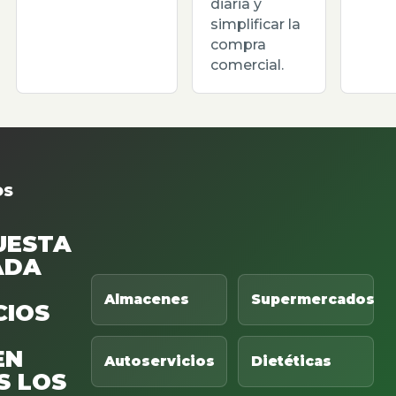
diaria y
simplificar la
compra
comercial.
OS
UESTA
ADA
Almacenes
Supermercados
CIOS
EN
Autoservicios
Dietéticas
S LOS