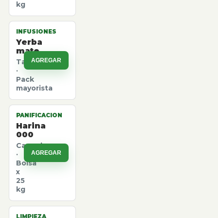
kg
INFUSIONES
Yerba
mate
AGREGAR
Taragui
·
Pack
mayorista
PANIFICACION
Harina
000
Canuelas
AGREGAR
·
Bolsa
x
25
kg
LIMPIEZA