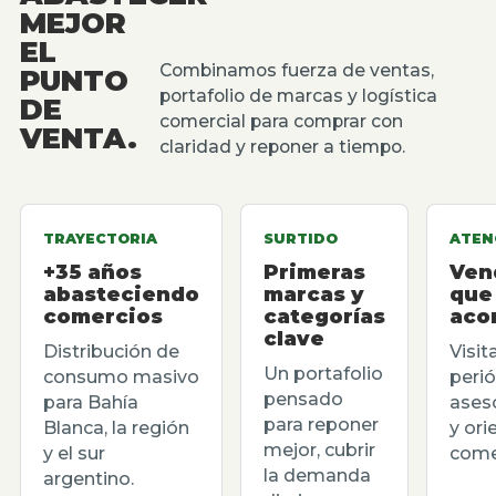
MEJOR
EL
Combinamos fuerza de ventas,
PUNTO
portafolio de marcas y logística
DE
comercial para comprar con
VENTA.
claridad y reponer a tiempo.
TRAYECTORIA
SURTIDO
ATEN
+35 años
Primeras
Ven
abasteciendo
marcas y
que
comercios
categorías
aco
clave
Distribución de
Visit
Un portafolio
consumo masivo
perió
pensado
para Bahía
ases
para reponer
Blanca, la región
y ori
mejor, cubrir
y el sur
comer
la demanda
argentino.