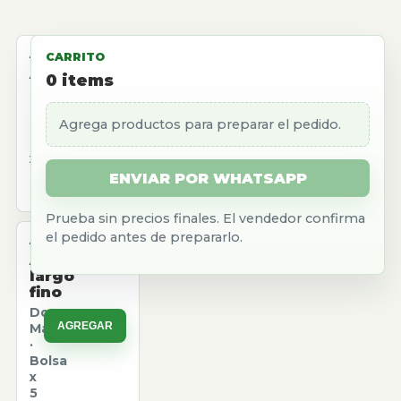
ALMACEN
CARRITO
Aceite
0
items
girasol
Natura
Agrega productos para preparar el pedido.
AGREGAR
·
Caja
x
12
ENVIAR POR WHATSAPP
u.
Prueba sin precios finales. El vendedor confirma
el pedido antes de prepararlo.
ALMACEN
Arroz
largo
fino
Don
AGREGAR
Marcos
·
Bolsa
x
5