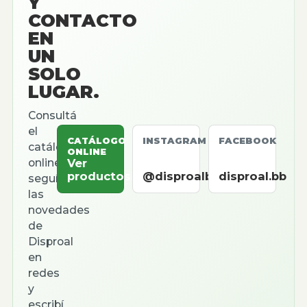
Y
CONTACTO
EN
UN
SOLO
LUGAR.
Consultá
el
CATÁLOGO
INSTAGRAM
FACEBOOK
catálogo
ONLINE
online,
Ver
productos
@disproalbb
disproal.bb
seguí
las
novedades
de
Disproal
en
redes
y
escribí