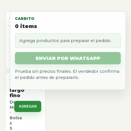
ALMACEN
CARRITO
Aceite
0
items
girasol
Natura
Agrega productos para preparar el pedido.
AGREGAR
·
Caja
x
12
ENVIAR POR WHATSAPP
u.
Prueba sin precios finales. El vendedor confirma
el pedido antes de prepararlo.
ALMACEN
Arroz
largo
fino
Don
AGREGAR
Marcos
·
Bolsa
x
5