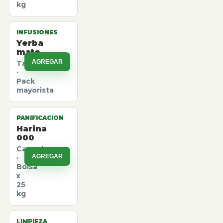
kg
INFUSIONES
Yerba
mate
AGREGAR
Taragui
·
Pack
mayorista
PANIFICACION
Harina
000
Canuelas
AGREGAR
·
Bolsa
x
25
kg
LIMPIEZA