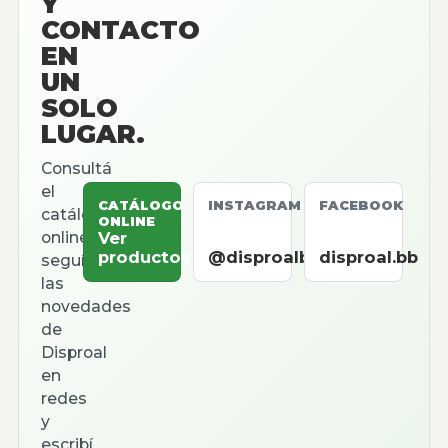
Y
CONTACTO
EN
UN
SOLO
LUGAR.
Consultá
el
CATÁLOGO
INSTAGRAM
FACEBOOK
catálogo
ONLINE
online,
Ver
productos
@disproalbb
disproal.bb
seguí
las
novedades
de
Disproal
en
redes
y
escribí