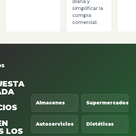
diaria y
simplificar la
compra
comercial.
OS
UESTA
ADA
Almacenes
Supermercados
CIOS
EN
Autoservicios
Dietéticas
S LOS