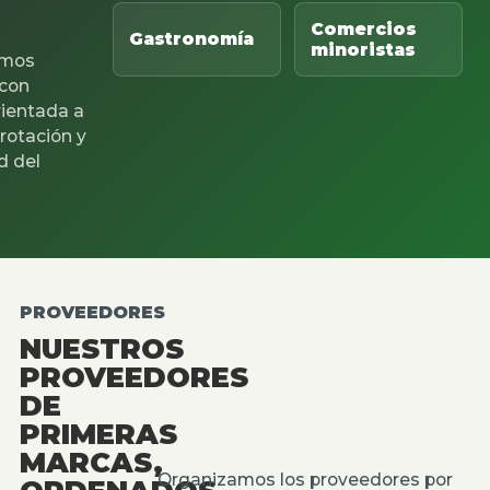
Comercios
Gastronomía
minoristas
mos
 con
rientada a
 rotación y
d del
PROVEEDORES
NUESTROS
PROVEEDORES
DE
PRIMERAS
MARCAS,
Organizamos los proveedores por