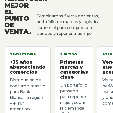
MEJOR
EL
Combinamos fuerza de ventas,
PUNTO
portafolio de marcas y logística
DE
comercial para comprar con
VENTA.
claridad y reponer a tiempo.
TRAYECTORIA
SURTIDO
ATEN
+35 años
Primeras
Ven
abasteciendo
marcas y
que
comercios
categorías
aco
clave
Distribución de
Visit
Un portafolio
consumo masivo
perió
pensado
para Bahía
ases
para reponer
Blanca, la región
y ori
mejor, cubrir
y el sur
comer
la demanda
argentino.