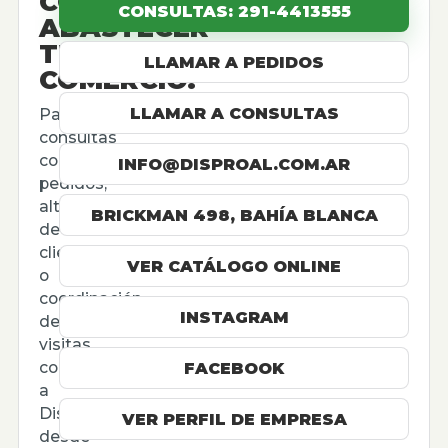
CÓMO
CONSULTAS: 291-4413555
ABASTECER
TU
LLAMAR A PEDIDOS
COMERCIO.
LLAMAR A CONSULTAS
Para
consultas
comerciales,
INFO@DISPROAL.COM.AR
pedidos,
altas
BRICKMAN 498, BAHÍA BLANCA
de
cliente
VER CATÁLOGO ONLINE
o
coordinación
INSTAGRAM
de
visitas,
contactá
FACEBOOK
a
Disproal
VER PERFIL DE EMPRESA
desde