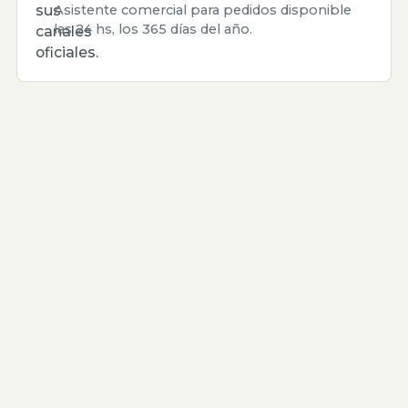
sus
Asistente comercial para pedidos disponible
las 24 hs, los 365 días del año.
canales
oficiales.