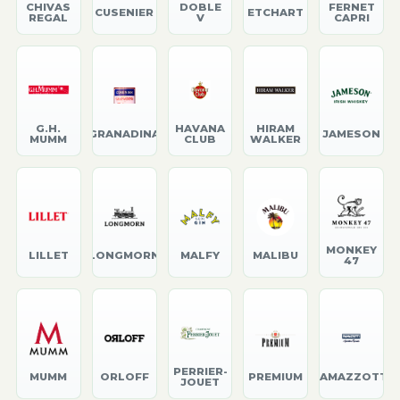
CHIVAS
DOBLE
FERNET
CUSENIER
ETCHART
REGAL
V
CAPRI
G.H.
HAVANA
HIRAM
GRANADINA
JAMESON
MUMM
CLUB
WALKER
MONKEY
LILLET
LONGMORN
MALFY
MALIBU
47
PERRIER-
MUMM
ORLOFF
PREMIUM
RAMAZZOTTI
JOUET