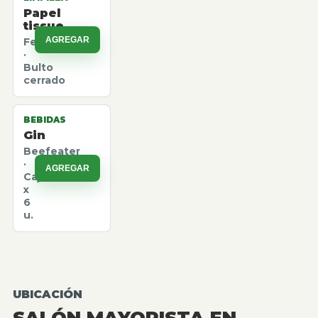
Papel
tissue
AGREGAR
Felpita
·
Bulto
cerrado
BEBIDAS
Gin
Beefeater
·
AGREGAR
Caja
x
6
u.
UBICACIÓN
SALÓN MAYORISTA EN