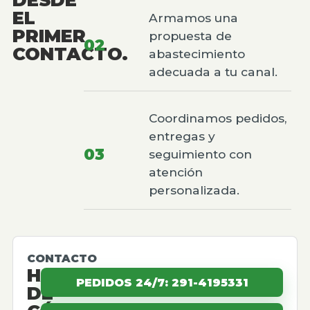
EL
Armamos una
PRIMER
propuesta de
02
CONTACTO.
abastecimiento
adecuada a tu canal.
Coordinamos pedidos,
entregas y
03
seguimiento con
atención
personalizada.
CONTACTO
HABLEMOS
PEDIDOS 24/7: 291-4195331
DE