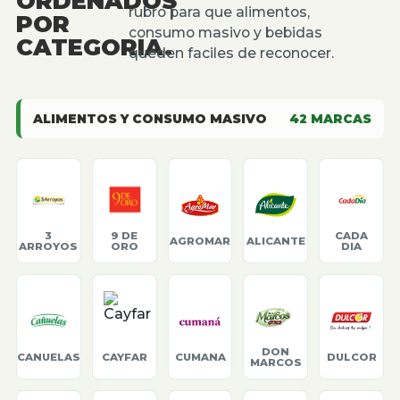
ORDENADOS
rubro para que alimentos,
POR
consumo masivo y bebidas
CATEGORIA.
queden faciles de reconocer.
ALIMENTOS Y CONSUMO MASIVO
42
MARCAS
3
9 DE
CADA
AGROMAR
ALICANTE
ARROYOS
ORO
DIA
DON
CANUELAS
CAYFAR
CUMANA
DULCOR
MARCOS