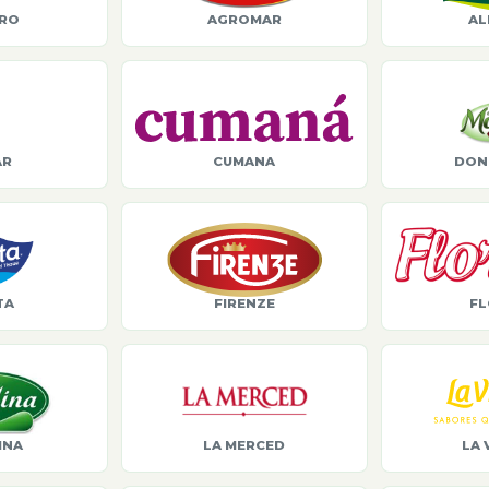
ORO
AGROMAR
AL
AR
CUMANA
DON
TA
FIRENZE
FL
INA
LA MERCED
LA 