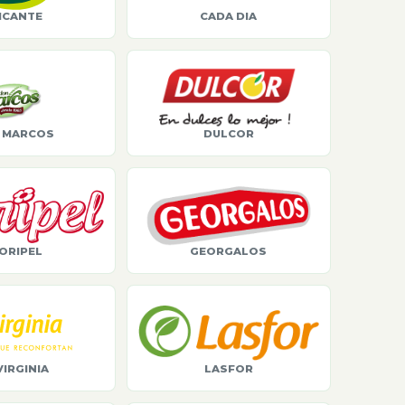
ICANTE
CADA DIA
 MARCOS
DULCOR
ORIPEL
GEORGALOS
VIRGINIA
LASFOR