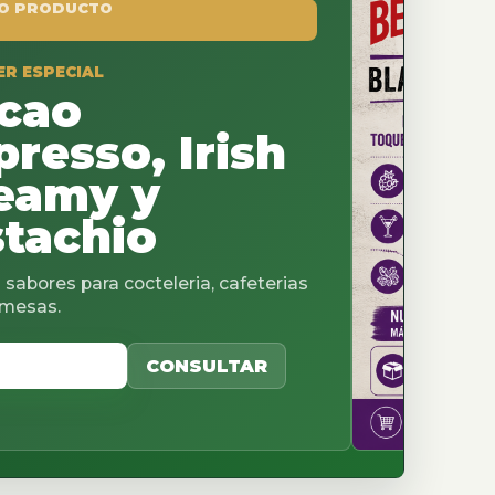
, Irish
y
o
cteleria, cafeterias
CONSULTAR