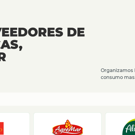
VEEDORES DE
AS,
R
Organizamos l
consumo masiv