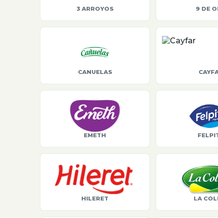
3 ARROYOS
9 DE 
CANUELAS
CAYF
EMETH
FELPI
HILERET
LA COL