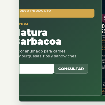
O PRODUCTO
A
tura
rbacoa
humado para carnes,
uesas, ribs y sandwiches.
CATALOGO
CONSULTAR