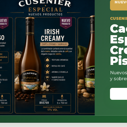
NUEVO PRODUCTO
CUSENIER ESPECIAL
Cacao
Espresso
Creamy 
Pistachi
Nuevos sabores para co
y sobremesas.
VER CATALOGO