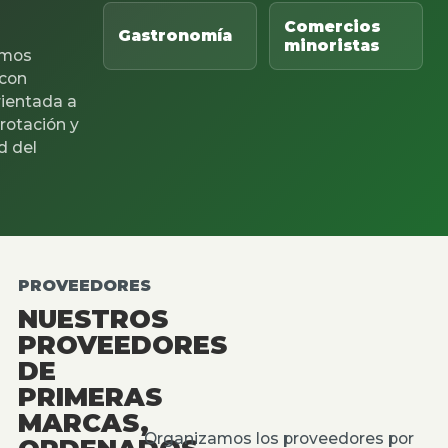
Comercios
Gastronomía
minoristas
mos
 con
rientada a
 rotación y
d del
PROVEEDORES
NUESTROS
PROVEEDORES
DE
PRIMERAS
MARCAS,
Organizamos los proveedores por