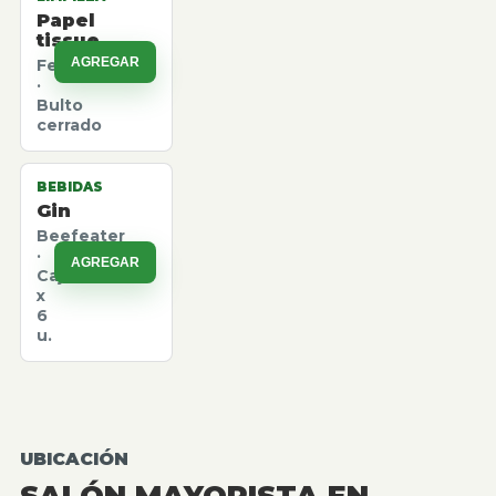
Papel
tissue
AGREGAR
Felpita
·
Bulto
cerrado
BEBIDAS
Gin
Beefeater
·
AGREGAR
Caja
x
6
u.
UBICACIÓN
SALÓN MAYORISTA EN