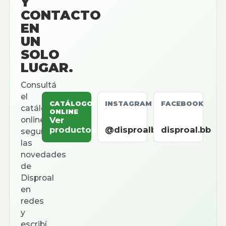
Y
CONTACTO
EN
UN
SOLO
LUGAR.
Consultá
el
CATÁLOGO
INSTAGRAM
FACEBOOK
catálogo
ONLINE
online,
Ver
productos
@disproalbb
disproal.bb
seguí
las
novedades
de
Disproal
en
redes
y
escribí