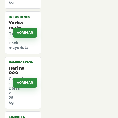
kg
INFUSIONES
Yerba
mate
AGREGAR
Taragui
·
Pack
mayorista
PANIFICACION
Harina
000
Canuelas
AGREGAR
·
Bolsa
x
25
kg
LIMPIEZA