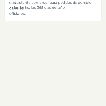
sus
Asistente comercial para pedidos disponible
las 24 hs, los 365 días del año.
canales
oficiales.