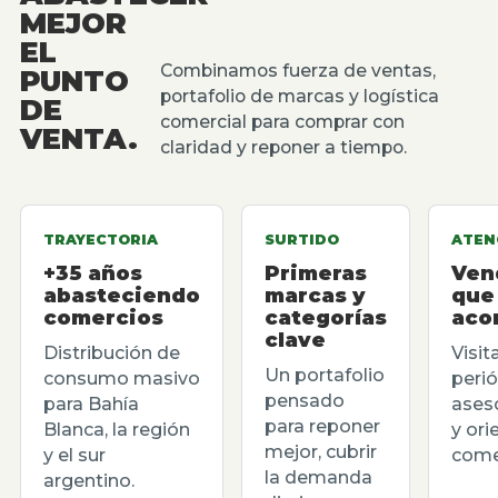
MEJOR
EL
Combinamos fuerza de ventas,
PUNTO
portafolio de marcas y logística
DE
comercial para comprar con
VENTA.
claridad y reponer a tiempo.
TRAYECTORIA
SURTIDO
ATEN
+35 años
Primeras
Ven
abasteciendo
marcas y
que
comercios
categorías
aco
clave
Distribución de
Visit
Un portafolio
consumo masivo
perió
pensado
para Bahía
ases
para reponer
Blanca, la región
y ori
mejor, cubrir
y el sur
comer
la demanda
argentino.