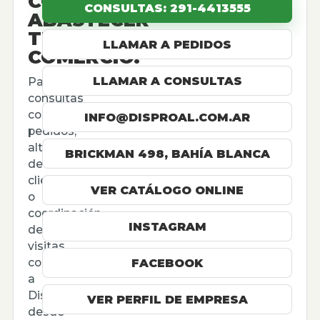
CÓMO
CONSULTAS: 291-4413555
ABASTECER
TU
LLAMAR A PEDIDOS
COMERCIO.
LLAMAR A CONSULTAS
Para
consultas
comerciales,
INFO@DISPROAL.COM.AR
pedidos,
altas
BRICKMAN 498, BAHÍA BLANCA
de
cliente
VER CATÁLOGO ONLINE
o
coordinación
INSTAGRAM
de
visitas,
contactá
FACEBOOK
a
Disproal
VER PERFIL DE EMPRESA
desde