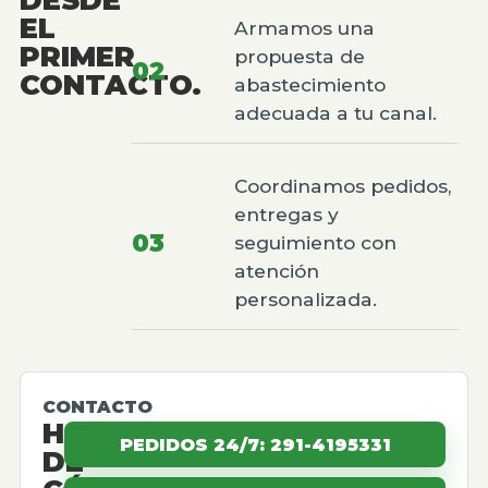
EL
Armamos una
PRIMER
propuesta de
02
CONTACTO.
abastecimiento
adecuada a tu canal.
Coordinamos pedidos,
entregas y
03
seguimiento con
atención
personalizada.
CONTACTO
HABLEMOS
PEDIDOS 24/7: 291-4195331
DE