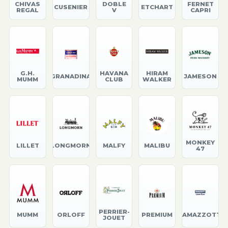
CHIVAS
DOBLE
FERNET
CUSENIER
ETCHART
REGAL
V
CAPRI
G.H.
HAVANA
HIRAM
GRANADINA
JAMESON
MUMM
CLUB
WALKER
MONKEY
LILLET
LONGMORN
MALFY
MALIBU
47
PERRIER-
MUMM
ORLOFF
PREMIUM
RAMAZZOTTI
JOUET