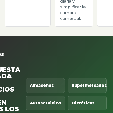
diaria y
simplificar la
compra
comercial.
OS
UESTA
ADA
Almacenes
Supermercados
CIOS
EN
Autoservicios
Dietéticas
S LOS