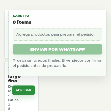
ALMACEN
CARRITO
Aceite
0
items
girasol
Natura
Agrega productos para preparar el pedido.
AGREGAR
·
Caja
x
12
ENVIAR POR WHATSAPP
u.
Prueba sin precios finales. El vendedor confirma
el pedido antes de prepararlo.
ALMACEN
Arroz
largo
fino
Don
AGREGAR
Marcos
·
Bolsa
x
5