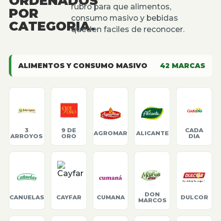
ORDENADOS
rubro para que alimentos,
POR
consumo masivo y bebidas
CATEGORIA.
queden faciles de reconocer.
ALIMENTOS Y CONSUMO MASIVO
42
MARCAS
3
9 DE
CADA
AGROMAR
ALICANTE
ARROYOS
ORO
DIA
DON
CANUELAS
CAYFAR
CUMANA
DULCOR
MARCOS