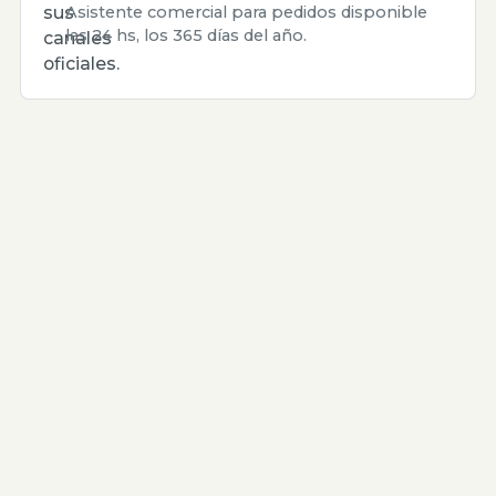
sus
Asistente comercial para pedidos disponible
las 24 hs, los 365 días del año.
canales
oficiales.