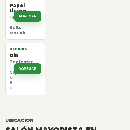
Papel
tissue
AGREGAR
Felpita
·
Bulto
cerrado
BEBIDAS
Gin
Beefeater
·
AGREGAR
Caja
x
6
u.
UBICACIÓN
SALÓN MAYORISTA EN