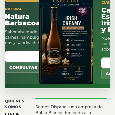
CUSENIER ES
Cacao
URA
tura
Espres
arbacoa
Irish 
y Pista
or ahumado para
nes, hamburguesas,
Nuevos sabo
 y sandwiches.
cocteleria, ca
sobremesas.
ER CATALOGO
VER CAT
ONSULTAR
CONSULT
QUIÉNES
SOMOS
Somos Disproal, una empresa de
Bahía Blanca dedicada a la