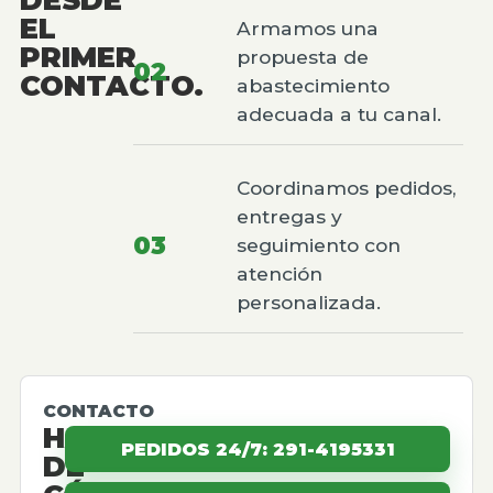
EL
Armamos una
PRIMER
propuesta de
02
CONTACTO.
abastecimiento
adecuada a tu canal.
Coordinamos pedidos,
entregas y
03
seguimiento con
atención
personalizada.
CONTACTO
HABLEMOS
PEDIDOS 24/7: 291-4195331
DE