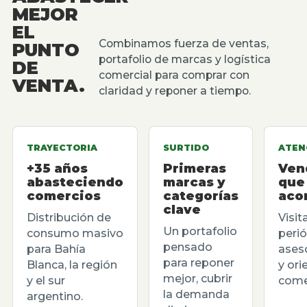
MEJOR
EL
Combinamos fuerza de ventas,
PUNTO
portafolio de marcas y logística
DE
comercial para comprar con
VENTA.
claridad y reponer a tiempo.
TRAYECTORIA
SURTIDO
ATEN
+35 años
Primeras
Ven
abasteciendo
marcas y
que
comercios
categorías
aco
clave
Distribución de
Visit
Un portafolio
consumo masivo
perió
pensado
para Bahía
ases
para reponer
Blanca, la región
y ori
mejor, cubrir
y el sur
comer
la demanda
argentino.