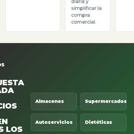
diaria y
simplificar la
compra
comercial.
OS
UESTA
ADA
Almacenes
Supermercados
CIOS
EN
Autoservicios
Dietéticas
S LOS