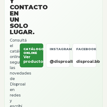
Y
CONTACTO
EN
UN
SOLO
LUGAR.
Consultá
el
CATÁLOGO
INSTAGRAM
FACEBOOK
catálogo
ONLINE
online,
Ver
productos
@disproalbb
disproal.bb
seguí
las
novedades
de
Disproal
en
redes
y
escribí