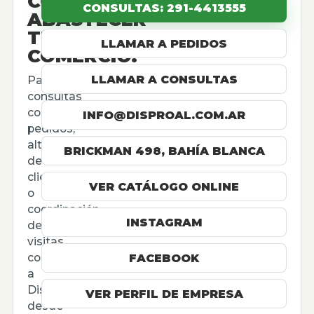
CÓMO
CONSULTAS: 291-4413555
ABASTECER
TU
LLAMAR A PEDIDOS
COMERCIO.
LLAMAR A CONSULTAS
Para
consultas
comerciales,
INFO@DISPROAL.COM.AR
pedidos,
altas
BRICKMAN 498, BAHÍA BLANCA
de
cliente
VER CATÁLOGO ONLINE
o
coordinación
INSTAGRAM
de
visitas,
contactá
FACEBOOK
a
Disproal
VER PERFIL DE EMPRESA
desde