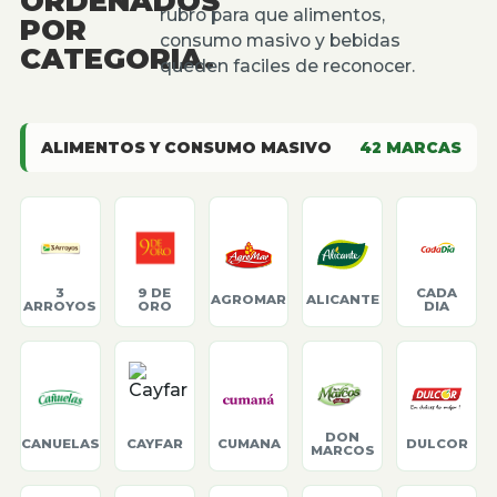
ORDENADOS
rubro para que alimentos,
POR
consumo masivo y bebidas
CATEGORIA.
queden faciles de reconocer.
ALIMENTOS Y CONSUMO MASIVO
42
MARCAS
3
9 DE
CADA
AGROMAR
ALICANTE
ARROYOS
ORO
DIA
DON
CANUELAS
CAYFAR
CUMANA
DULCOR
MARCOS