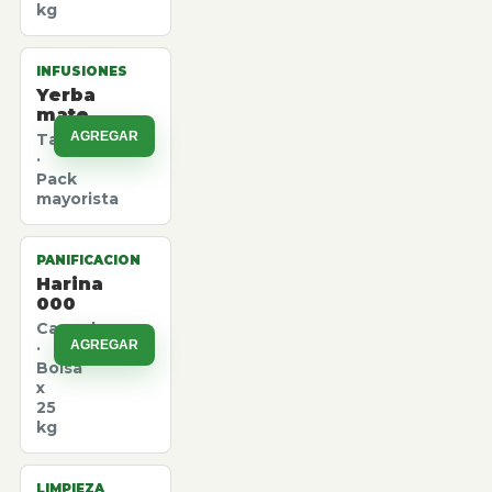
kg
INFUSIONES
Yerba
mate
AGREGAR
Taragui
·
Pack
mayorista
PANIFICACION
Harina
000
Canuelas
AGREGAR
·
Bolsa
x
25
kg
LIMPIEZA