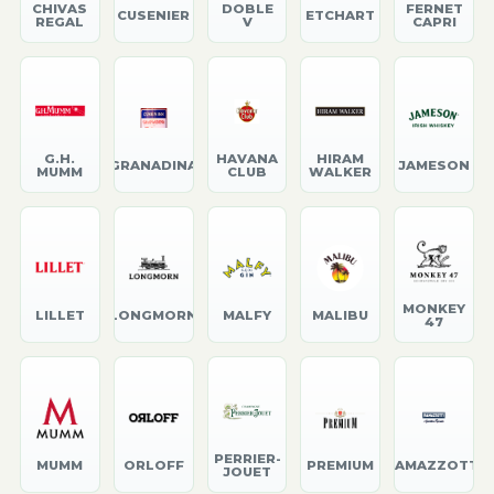
CHIVAS
DOBLE
FERNET
CUSENIER
ETCHART
REGAL
V
CAPRI
G.H.
HAVANA
HIRAM
GRANADINA
JAMESON
MUMM
CLUB
WALKER
MONKEY
LILLET
LONGMORN
MALFY
MALIBU
47
PERRIER-
MUMM
ORLOFF
PREMIUM
RAMAZZOTTI
JOUET