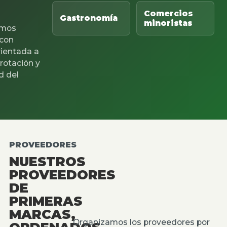
Comercios
Gastronomía
minoristas
mos
 con
rientada a
 rotación y
d del
PROVEEDORES
NUESTROS
PROVEEDORES
DE
PRIMERAS
MARCAS,
Organizamos los proveedores por