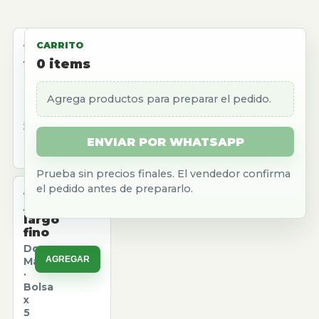
ALMACEN
CARRITO
Aceite
0
items
girasol
Natura
Agrega productos para preparar el pedido.
AGREGAR
·
Caja
x
12
ENVIAR POR WHATSAPP
u.
Prueba sin precios finales. El vendedor confirma
el pedido antes de prepararlo.
ALMACEN
Arroz
largo
fino
Don
AGREGAR
Marcos
·
Bolsa
x
5