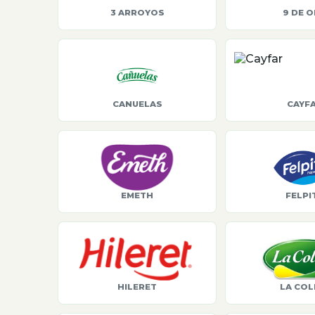
3 ARROYOS
9 DE 
CANUELAS
CAYF
EMETH
FELPI
HILERET
LA COL