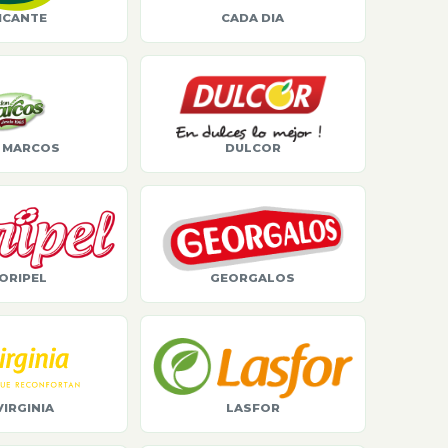
ICANTE
CADA DIA
 MARCOS
DULCOR
ORIPEL
GEORGALOS
VIRGINIA
LASFOR