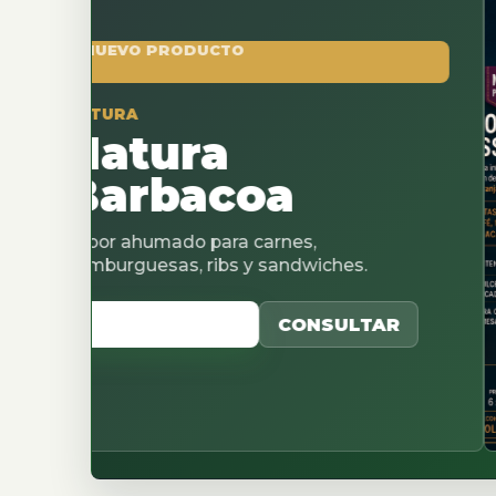
O PRODUCTO
A
tura
rbacoa
humado para carnes,
uesas, ribs y sandwiches.
 CATALOGO
CONSULTAR