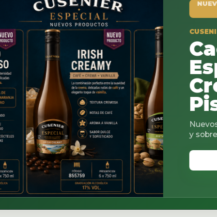
NUEVO PRODUCTO
CUSENIER ESPECIAL
Cacao
Espresso
Creamy
Pistach
Nuevos sabores para co
y sobremesas.
VER CATALOGO