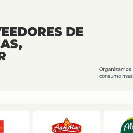
VEEDORES DE
AS,
R
Organizamos l
consumo masiv