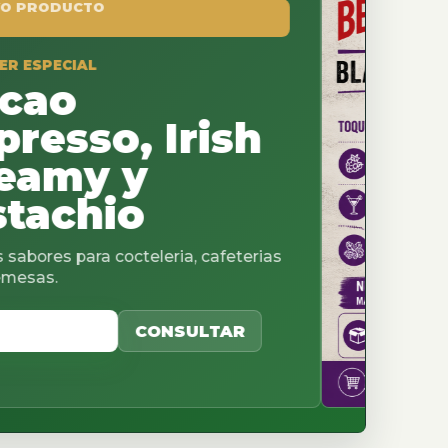
, Irish
 y
io
cteleria, cafeterias
CONSULTAR