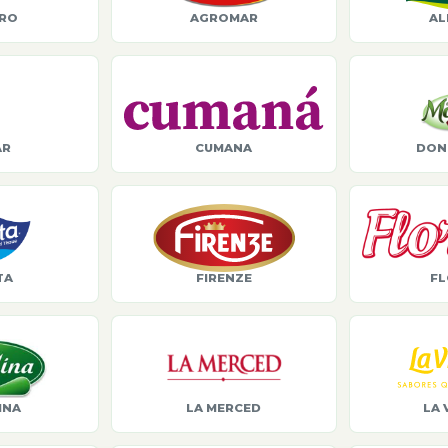
ORO
AGROMAR
AL
AR
CUMANA
DON
TA
FIRENZE
FL
INA
LA MERCED
LA 