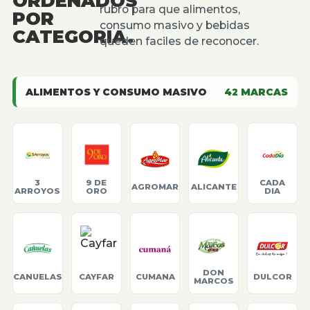
ORDENADOS
rubro para que alimentos,
POR
consumo masivo y bebidas
CATEGORIA.
queden faciles de reconocer.
ALIMENTOS Y CONSUMO MASIVO
42
MARCAS
3
9 DE
CADA
AGROMAR
ALICANTE
ARROYOS
ORO
DIA
DON
CANUELAS
CAYFAR
CUMANA
DULCOR
MARCOS