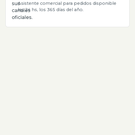
sus
Asistente comercial para pedidos disponible
las 24 hs, los 365 días del año.
canales
oficiales.