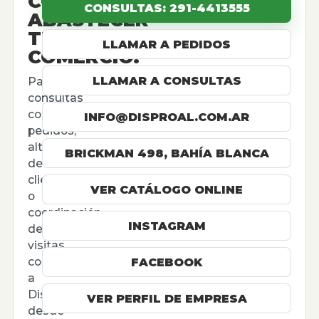
CÓMO
CONSULTAS: 291-4413555
ABASTECER
TU
LLAMAR A PEDIDOS
COMERCIO.
LLAMAR A CONSULTAS
Para
consultas
comerciales,
INFO@DISPROAL.COM.AR
pedidos,
altas
BRICKMAN 498, BAHÍA BLANCA
de
cliente
VER CATÁLOGO ONLINE
o
coordinación
INSTAGRAM
de
visitas,
contactá
FACEBOOK
a
Disproal
VER PERFIL DE EMPRESA
desde