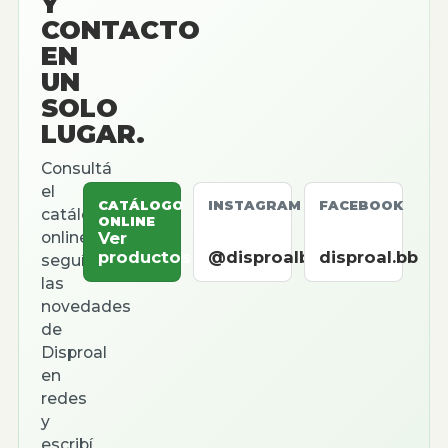
Y
CONTACTO
EN
UN
SOLO
LUGAR.
Consultá
el
CATÁLOGO
INSTAGRAM
FACEBOOK
catálogo
ONLINE
online,
Ver
productos
@disproalbb
disproal.bb
seguí
las
novedades
de
Disproal
en
redes
y
escribí