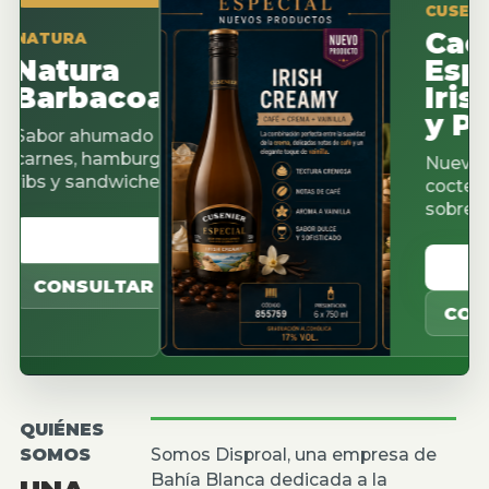
CUSENIER ES
Cacao
TURA
atura
Espres
arbacoa
Irish 
y Pist
or ahumado para
nes, hamburguesas,
Nuevos sabo
s y sandwiches.
cocteleria, c
sobremesas
VER CATALOGO
VER CAT
CONSULTAR
CONSUL
QUIÉNES
SOMOS
Somos Disproal, una empresa de
Bahía Blanca dedicada a la