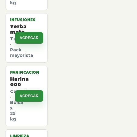
kg
INFUSIONES
Yerba
mate
AGREGAR
Taragui
·
Pack
mayorista
PANIFICACION
Harina
000
Canuelas
AGREGAR
·
Bolsa
x
25
kg
LIMPIEZA