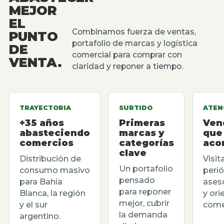
MEJOR
EL
Combinamos fuerza de ventas,
PUNTO
portafolio de marcas y logística
DE
comercial para comprar con
VENTA.
claridad y reponer a tiempo.
TRAYECTORIA
SURTIDO
ATEN
+35 años
Primeras
Ven
abasteciendo
marcas y
que
comercios
categorías
aco
clave
Distribución de
Visit
Un portafolio
consumo masivo
perió
pensado
para Bahía
ases
para reponer
Blanca, la región
y ori
mejor, cubrir
y el sur
comer
la demanda
argentino.