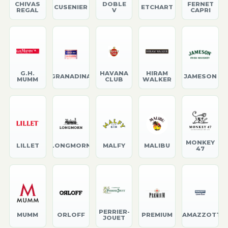
CHIVAS
DOBLE
FERNET
CUSENIER
ETCHART
REGAL
V
CAPRI
G.H.
HAVANA
HIRAM
GRANADINA
JAMESON
MUMM
CLUB
WALKER
MONKEY
LILLET
LONGMORN
MALFY
MALIBU
47
PERRIER-
MUMM
ORLOFF
PREMIUM
RAMAZZOTTI
JOUET