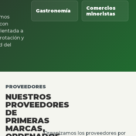
Comercios
Gastronomía
minoristas
mos
 con
rientada a
 rotación y
d del
PROVEEDORES
NUESTROS
PROVEEDORES
DE
PRIMERAS
MARCAS,
Organizamos los proveedores por