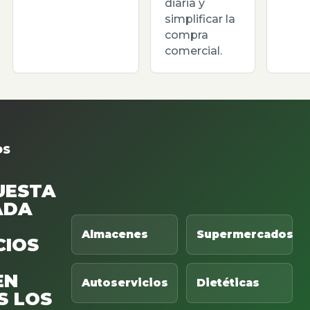
diaria y
simplificar la
compra
comercial.
OS
UESTA
ADA
Almacenes
Supermercados
CIOS
EN
Autoservicios
Dietéticas
S LOS