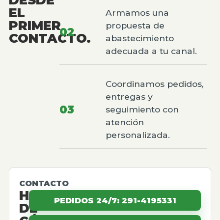
EL
Armamos una
PRIMER
propuesta de
02
CONTACTO.
abastecimiento
adecuada a tu canal.
Coordinamos pedidos,
entregas y
03
seguimiento con
atención
personalizada.
CONTACTO
HABLEMOS
PEDIDOS 24/7: 291-4195331
DE