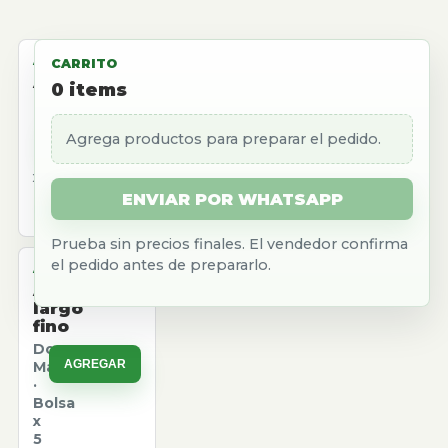
ALMACEN
CARRITO
Aceite
0
items
girasol
Natura
Agrega productos para preparar el pedido.
AGREGAR
·
Caja
x
12
ENVIAR POR WHATSAPP
u.
Prueba sin precios finales. El vendedor confirma
el pedido antes de prepararlo.
ALMACEN
Arroz
largo
fino
Don
AGREGAR
Marcos
·
Bolsa
x
5