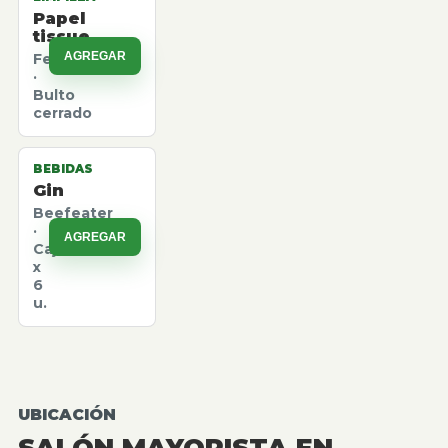
Papel
tissue
AGREGAR
Felpita
·
Bulto
cerrado
BEBIDAS
Gin
Beefeater
·
AGREGAR
Caja
x
6
u.
UBICACIÓN
SALÓN MAYORISTA EN