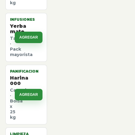
kg
INFUSIONES
Yerba
mate
AGREGAR
Taragui
·
Pack
mayorista
PANIFICACION
Harina
000
Canuelas
AGREGAR
·
Bolsa
x
25
kg
LIMPIEZA