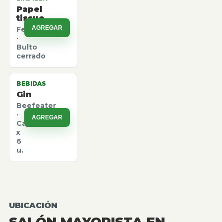
Papel
tissue
AGREGAR
Felpita
·
Bulto
cerrado
BEBIDAS
Gin
Beefeater
·
AGREGAR
Caja
x
6
u.
UBICACIÓN
SALÓN MAYORISTA EN