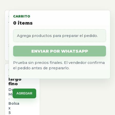
ALMACEN
CARRITO
Aceite
0
items
girasol
Natura
Agrega productos para preparar el pedido.
AGREGAR
·
Caja
x
12
ENVIAR POR WHATSAPP
u.
Prueba sin precios finales. El vendedor confirma
el pedido antes de prepararlo.
ALMACEN
Arroz
largo
fino
Don
AGREGAR
Marcos
·
Bolsa
x
5