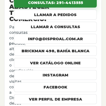
CÓMO
CONSULTAS: 291-4413555
ABASTECER
TU
LLAMAR A PEDIDOS
COMERCIO.
LLAMAR A CONSULTAS
Para
consultas
comerciales,
INFO@DISPROAL.COM.AR
pedidos,
altas
BRICKMAN 498, BAHÍA BLANCA
de
cliente
VER CATÁLOGO ONLINE
o
coordinación
INSTAGRAM
de
visitas,
contactá
FACEBOOK
a
Disproal
VER PERFIL DE EMPRESA
desde