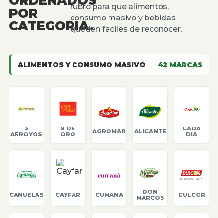
ORDENADOS
rubro para que alimentos,
POR
consumo masivo y bebidas
CATEGORIA.
queden faciles de reconocer.
ALIMENTOS Y CONSUMO MASIVO
42
MARCAS
3
9 DE
CADA
AGROMAR
ALICANTE
ARROYOS
ORO
DIA
DON
CANUELAS
CAYFAR
CUMANA
DULCOR
MARCOS