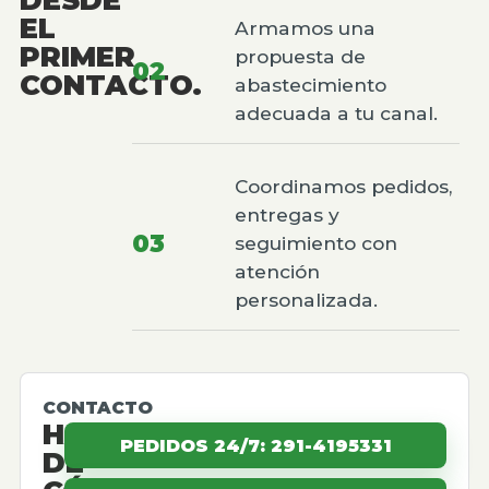
EL
Armamos una
PRIMER
propuesta de
02
CONTACTO.
abastecimiento
adecuada a tu canal.
Coordinamos pedidos,
entregas y
03
seguimiento con
atención
personalizada.
CONTACTO
HABLEMOS
PEDIDOS 24/7: 291-4195331
DE