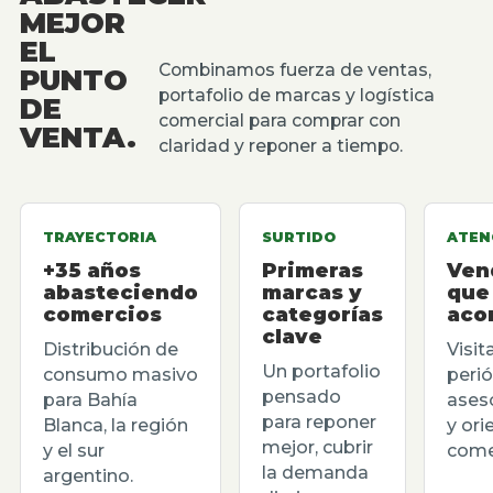
MEJOR
EL
Combinamos fuerza de ventas,
PUNTO
portafolio de marcas y logística
DE
comercial para comprar con
VENTA.
claridad y reponer a tiempo.
TRAYECTORIA
SURTIDO
ATEN
+35 años
Primeras
Ven
abasteciendo
marcas y
que
comercios
categorías
aco
clave
Distribución de
Visit
Un portafolio
consumo masivo
perió
pensado
para Bahía
ases
para reponer
Blanca, la región
y ori
mejor, cubrir
y el sur
comer
la demanda
argentino.