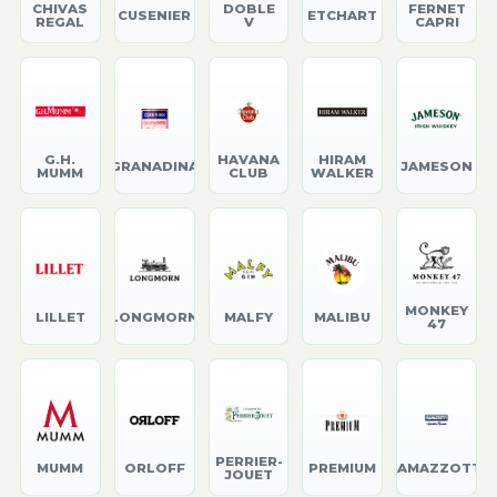
CHIVAS
DOBLE
FERNET
CUSENIER
ETCHART
REGAL
V
CAPRI
G.H.
HAVANA
HIRAM
GRANADINA
JAMESON
MUMM
CLUB
WALKER
MONKEY
LILLET
LONGMORN
MALFY
MALIBU
47
PERRIER-
MUMM
ORLOFF
PREMIUM
RAMAZZOTTI
JOUET