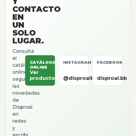
Y
CONTACTO
EN
UN
SOLO
LUGAR.
Consultá
el
CATÁLOGO
INSTAGRAM
FACEBOOK
catálogo
ONLINE
online,
Ver
productos
@disproalbb
disproal.bb
seguí
las
novedades
de
Disproal
en
redes
y
escribí