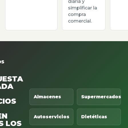
diaria y
simplificar la
compra
comercial.
OS
UESTA
ADA
Almacenes
Supermercados
CIOS
EN
Autoservicios
Dietéticas
S LOS