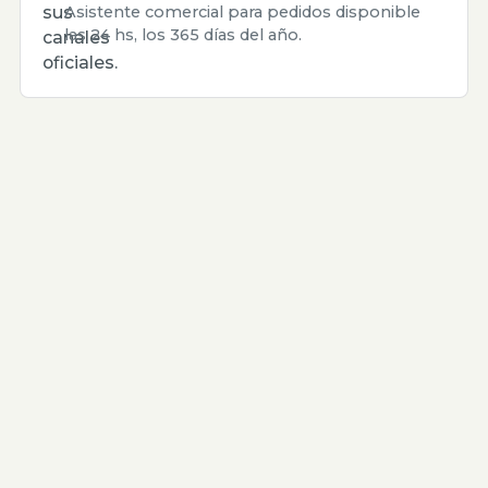
sus
Asistente comercial para pedidos disponible
las 24 hs, los 365 días del año.
canales
oficiales.