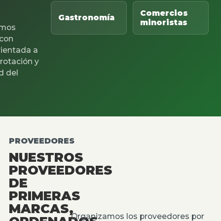
Comercios
Gastronomía
minoristas
mos
 con
rientada a
 rotación y
d del
PROVEEDORES
NUESTROS
PROVEEDORES
DE
PRIMERAS
MARCAS,
Organizamos los proveedores por