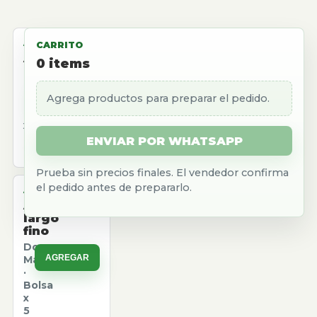
ALMACEN
CARRITO
Aceite
0
items
girasol
Natura
Agrega productos para preparar el pedido.
AGREGAR
·
Caja
x
12
ENVIAR POR WHATSAPP
u.
Prueba sin precios finales. El vendedor confirma
el pedido antes de prepararlo.
ALMACEN
Arroz
largo
fino
Don
AGREGAR
Marcos
·
Bolsa
x
5