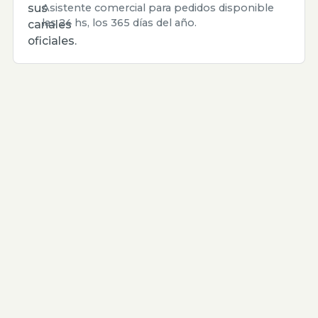
sus
Asistente comercial para pedidos disponible
las 24 hs, los 365 días del año.
canales
oficiales.