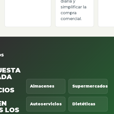
diaria y
simplificar la
compra
comercial.
OS
UESTA
ADA
Almacenes
Supermercados
CIOS
EN
Autoservicios
Dietéticas
S LOS