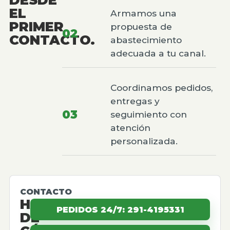
EL
Armamos una
PRIMER
propuesta de
02
CONTACTO.
abastecimiento
adecuada a tu canal.
Coordinamos pedidos,
entregas y
03
seguimiento con
atención
personalizada.
CONTACTO
HABLEMOS
PEDIDOS 24/7: 291-4195331
DE