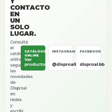
Y
CONTACTO
EN
UN
SOLO
LUGAR.
Consultá
el
CATÁLOGO
INSTAGRAM
FACEBOOK
catálogo
ONLINE
online,
Ver
productos
@disproalbb
disproal.bb
seguí
las
novedades
de
Disproal
en
redes
y
escribí