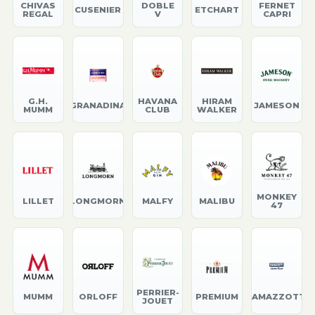
CHIVAS
DOBLE
FERNET
CUSENIER
ETCHART
REGAL
V
CAPRI
G.H.
HAVANA
HIRAM
GRANADINA
JAMESON
MUMM
CLUB
WALKER
MONKEY
LILLET
LONGMORN
MALFY
MALIBU
47
PERRIER-
MUMM
ORLOFF
PREMIUM
RAMAZZOTTI
JOUET