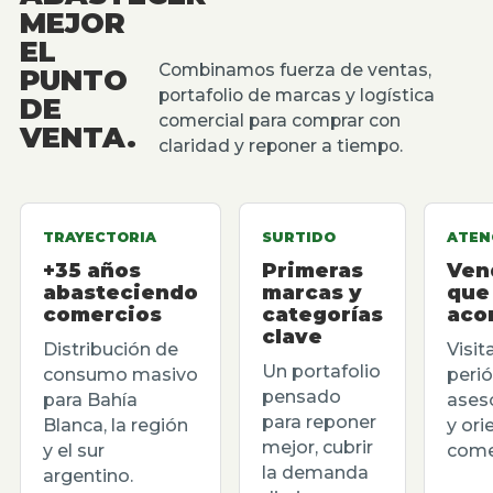
MEJOR
EL
Combinamos fuerza de ventas,
PUNTO
portafolio de marcas y logística
DE
comercial para comprar con
VENTA.
claridad y reponer a tiempo.
TRAYECTORIA
SURTIDO
ATEN
+35 años
Primeras
Ven
abasteciendo
marcas y
que
comercios
categorías
aco
clave
Distribución de
Visit
Un portafolio
consumo masivo
perió
pensado
para Bahía
ases
para reponer
Blanca, la región
y ori
mejor, cubrir
y el sur
comer
la demanda
argentino.