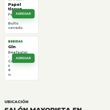
Papel
tissue
AGREGAR
Felpita
·
Bulto
cerrado
BEBIDAS
Gin
Beefeater
·
AGREGAR
Caja
x
6
u.
UBICACIÓN
SALÓN MAYORISTA EN