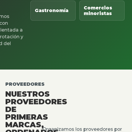
Comercios
Gastronomía
minoristas
mos
 con
rientada a
 rotación y
d del
PROVEEDORES
NUESTROS
PROVEEDORES
DE
PRIMERAS
MARCAS,
Organizamos los proveedores por