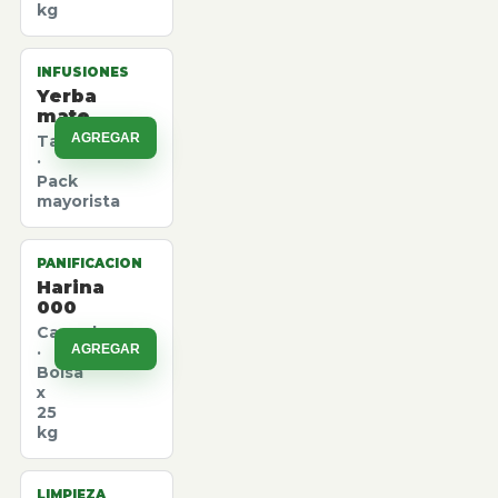
kg
INFUSIONES
Yerba
mate
AGREGAR
Taragui
·
Pack
mayorista
PANIFICACION
Harina
000
Canuelas
AGREGAR
·
Bolsa
x
25
kg
LIMPIEZA