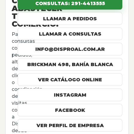
CÓMO
CONSULTAS: 291-4413555
ABASTECER
TU
LLAMAR A PEDIDOS
COMERCIO.
LLAMAR A CONSULTAS
Para
consultas
comerciales,
INFO@DISPROAL.COM.AR
pedidos,
altas
BRICKMAN 498, BAHÍA BLANCA
de
cliente
VER CATÁLOGO ONLINE
o
coordinación
INSTAGRAM
de
visitas,
contactá
FACEBOOK
a
Disproal
VER PERFIL DE EMPRESA
desde