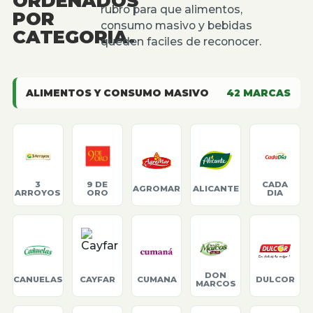
ORDENADOS
rubro para que alimentos,
POR
consumo masivo y bebidas
CATEGORIA.
queden faciles de reconocer.
ALIMENTOS Y CONSUMO MASIVO
42
MARCAS
3
9 DE
CADA
AGROMAR
ALICANTE
ARROYOS
ORO
DIA
DON
CANUELAS
CAYFAR
CUMANA
DULCOR
MARCOS