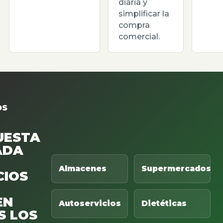
diaria y
simplificar la
compra
comercial.
OS
UESTA
ADA
Almacenes
Supermercados
CIOS
EN
Autoservicios
Dietéticas
S LOS