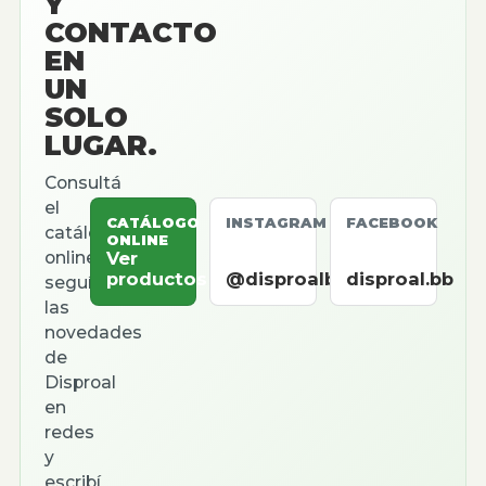
Y
CONTACTO
EN
UN
SOLO
LUGAR.
Consultá
el
CATÁLOGO
INSTAGRAM
FACEBOOK
catálogo
ONLINE
online,
Ver
productos
@disproalbb
disproal.bb
seguí
las
novedades
de
Disproal
en
redes
y
escribí