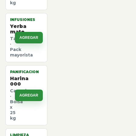
kg
INFUSIONES
Yerba
mate
AGREGAR
Taragui
·
Pack
mayorista
PANIFICACION
Harina
000
Canuelas
AGREGAR
·
Bolsa
x
25
kg
LIMPIEZA