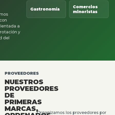
Comercios
Gastronomía
minoristas
mos
 con
rientada a
 rotación y
d del
PROVEEDORES
NUESTROS
PROVEEDORES
DE
PRIMERAS
MARCAS,
Organizamos los proveedores por