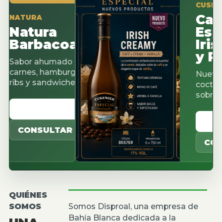
CUSENIER ES
Cacao
URA
tura
Espres
arbacoa
Irish 
y Pista
or ahumado para
nes, hamburguesas,
Nuevos sabo
 y sandwiches.
cocteleria, ca
sobremesas.
ER CATALOGO
VER CAT
ONSULTAR
CONSULT
QUIÉNES
SOMOS
Somos Disproal, una empresa de
Bahía Blanca dedicada a la