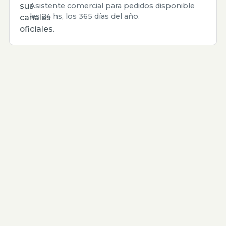
sus
Asistente comercial para pedidos disponible
las 24 hs, los 365 días del año.
canales
oficiales.