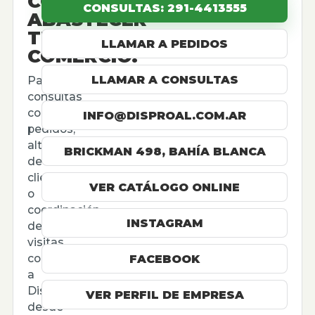
CÓMO
CONSULTAS: 291-4413555
ABASTECER
TU
LLAMAR A PEDIDOS
COMERCIO.
LLAMAR A CONSULTAS
Para
consultas
comerciales,
INFO@DISPROAL.COM.AR
pedidos,
altas
BRICKMAN 498, BAHÍA BLANCA
de
cliente
VER CATÁLOGO ONLINE
o
coordinación
INSTAGRAM
de
visitas,
contactá
FACEBOOK
a
Disproal
VER PERFIL DE EMPRESA
desde