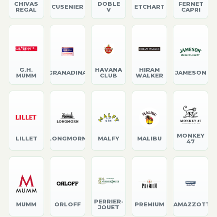
CHIVAS
DOBLE
FERNET
CUSENIER
ETCHART
REGAL
V
CAPRI
G.H.
HAVANA
HIRAM
GRANADINA
JAMESON
MUMM
CLUB
WALKER
MONKEY
LILLET
LONGMORN
MALFY
MALIBU
47
PERRIER-
MUMM
ORLOFF
PREMIUM
RAMAZZOTTI
JOUET