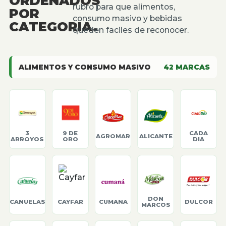
ORDENADOS
rubro para que alimentos,
POR
consumo masivo y bebidas
CATEGORIA.
queden faciles de reconocer.
ALIMENTOS Y CONSUMO MASIVO
42
MARCAS
3
9 DE
CADA
AGROMAR
ALICANTE
ARROYOS
ORO
DIA
DON
CANUELAS
CAYFAR
CUMANA
DULCOR
MARCOS