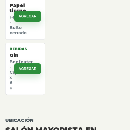
Papel
tissue
AGREGAR
Felpita
·
Bulto
cerrado
BEBIDAS
Gin
Beefeater
·
AGREGAR
Caja
x
6
u.
UBICACIÓN
SALÓN MAYORISTA EN