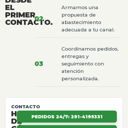
EL
Armamos una
PRIMER
propuesta de
02
CONTACTO.
abastecimiento
adecuada a tu canal.
Coordinamos pedidos,
entregas y
03
seguimiento con
atención
personalizada.
CONTACTO
HABLEMOS
PEDIDOS 24/7: 291-4195331
DE