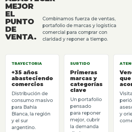
MEJOR
EL
Combinamos fuerza de ventas,
PUNTO
portafolio de marcas y logística
DE
comercial para comprar con
VENTA.
claridad y reponer a tiempo.
TRAYECTORIA
SURTIDO
ATEN
+35 años
Primeras
Ven
abasteciendo
marcas y
que
comercios
categorías
aco
clave
Distribución de
Visit
Un portafolio
consumo masivo
perió
pensado
para Bahía
ases
para reponer
Blanca, la región
y ori
mejor, cubrir
y el sur
comer
la demanda
argentino.