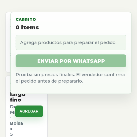
ALMACEN
CARRITO
Aceite
0
items
girasol
Natura
Agrega productos para preparar el pedido.
AGREGAR
·
Caja
x
12
ENVIAR POR WHATSAPP
u.
Prueba sin precios finales. El vendedor confirma
el pedido antes de prepararlo.
ALMACEN
Arroz
largo
fino
Don
AGREGAR
Marcos
·
Bolsa
x
5