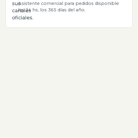
sus
Asistente comercial para pedidos disponible
las 24 hs, los 365 días del año.
canales
oficiales.