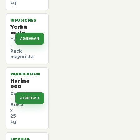
kg
INFUSIONES
Yerba
mate
AGREGAR
Taragui
·
Pack
mayorista
PANIFICACION
Harina
000
Canuelas
AGREGAR
·
Bolsa
x
25
kg
LIMPIEZA