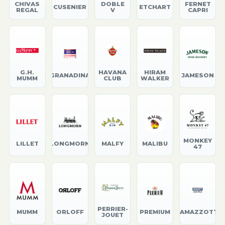
CHIVAS
DOBLE
FERNET
CUSENIER
ETCHART
REGAL
V
CAPRI
G.H.
HAVANA
HIRAM
GRANADINA
JAMESON
MUMM
CLUB
WALKER
MONKEY
LILLET
LONGMORN
MALFY
MALIBU
47
PERRIER-
MUMM
ORLOFF
PREMIUM
RAMAZZOTTI
JOUET