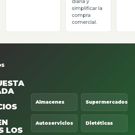
diaria y
simplificar la
compra
comercial.
OS
UESTA
ADA
Almacenes
Supermercados
CIOS
EN
Autoservicios
Dietéticas
S LOS