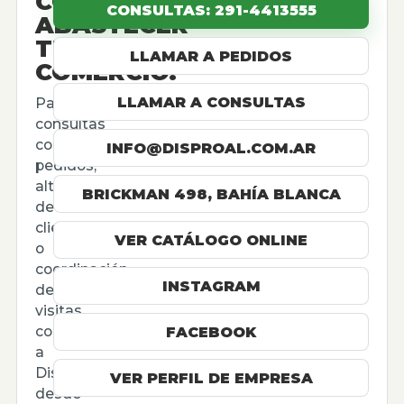
CÓMO
CONSULTAS: 291-4413555
ABASTECER
TU
LLAMAR A PEDIDOS
COMERCIO.
LLAMAR A CONSULTAS
Para
consultas
comerciales,
INFO@DISPROAL.COM.AR
pedidos,
altas
BRICKMAN 498, BAHÍA BLANCA
de
cliente
VER CATÁLOGO ONLINE
o
coordinación
INSTAGRAM
de
visitas,
contactá
FACEBOOK
a
Disproal
VER PERFIL DE EMPRESA
desde