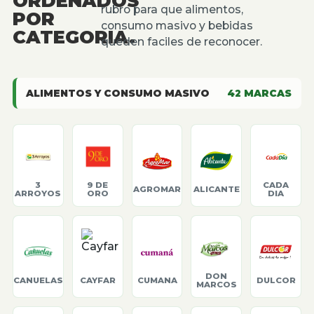
ORDENADOS
rubro para que alimentos,
POR
consumo masivo y bebidas
CATEGORIA.
queden faciles de reconocer.
ALIMENTOS Y CONSUMO MASIVO
42
MARCAS
3
9 DE
CADA
AGROMAR
ALICANTE
ARROYOS
ORO
DIA
DON
CANUELAS
CAYFAR
CUMANA
DULCOR
MARCOS