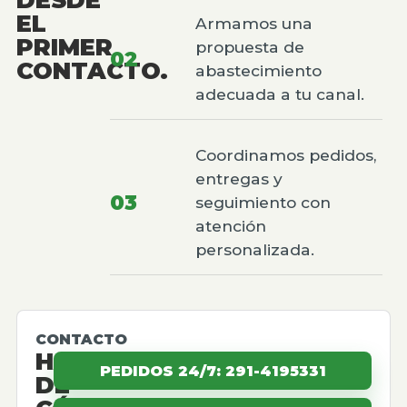
EL
Armamos una
PRIMER
propuesta de
02
CONTACTO.
abastecimiento
adecuada a tu canal.
Coordinamos pedidos,
entregas y
03
seguimiento con
atención
personalizada.
CONTACTO
HABLEMOS
PEDIDOS 24/7: 291-4195331
DE