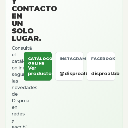
Y
CONTACTO
EN
UN
SOLO
LUGAR.
Consultá
el
CATÁLOGO
INSTAGRAM
FACEBOOK
catálogo
ONLINE
online,
Ver
productos
@disproalbb
disproal.bb
seguí
las
novedades
de
Disproal
en
redes
y
escribí