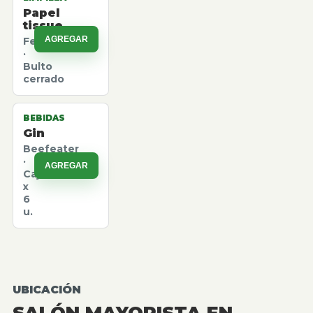
Papel
tissue
AGREGAR
Felpita
·
Bulto
cerrado
BEBIDAS
Gin
Beefeater
·
AGREGAR
Caja
x
6
u.
UBICACIÓN
SALÓN MAYORISTA EN