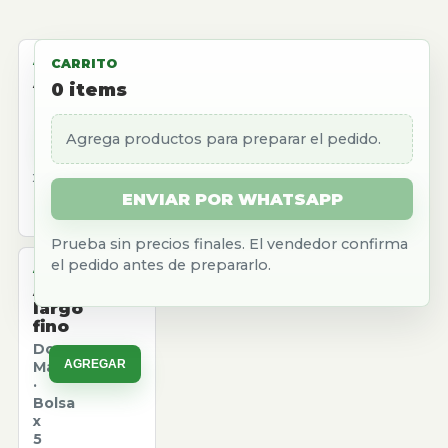
ALMACEN
CARRITO
Aceite
0
items
girasol
Natura
Agrega productos para preparar el pedido.
AGREGAR
·
Caja
x
12
ENVIAR POR WHATSAPP
u.
Prueba sin precios finales. El vendedor confirma
el pedido antes de prepararlo.
ALMACEN
Arroz
largo
fino
Don
AGREGAR
Marcos
·
Bolsa
x
5