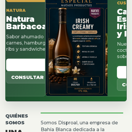
CUSENIER ES
Cacao
TURA
atura
Espres
arbacoa
Irish 
y Pista
or ahumado para
nes, hamburguesas,
Nuevos sabo
s y sandwiches.
cocteleria, c
sobremesas.
ER CATALOGO
VER CAT
ONSULTAR
CONSULT
QUIÉNES
SOMOS
Somos Disproal, una empresa de
Bahía Blanca dedicada a la