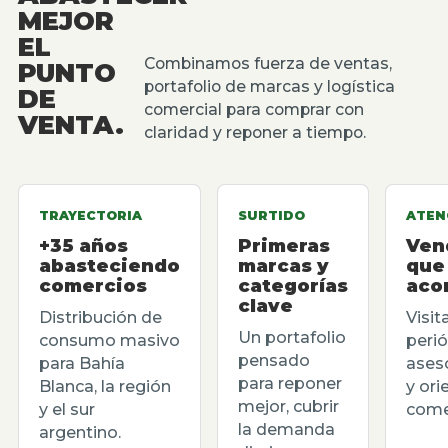
MEJOR
EL
Combinamos fuerza de ventas,
PUNTO
portafolio de marcas y logística
DE
comercial para comprar con
VENTA.
claridad y reponer a tiempo.
TRAYECTORIA
SURTIDO
ATEN
+35 años
Primeras
Ven
abasteciendo
marcas y
que
comercios
categorías
aco
clave
Distribución de
Visit
Un portafolio
consumo masivo
perió
pensado
para Bahía
ases
para reponer
Blanca, la región
y ori
mejor, cubrir
y el sur
comer
la demanda
argentino.