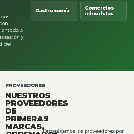
Comercios
Gastronomía
minoristas
mos
 con
rientada a
 rotación y
d del
PROVEEDORES
NUESTROS
PROVEEDORES
DE
PRIMERAS
MARCAS,
Organizamos los proveedores por