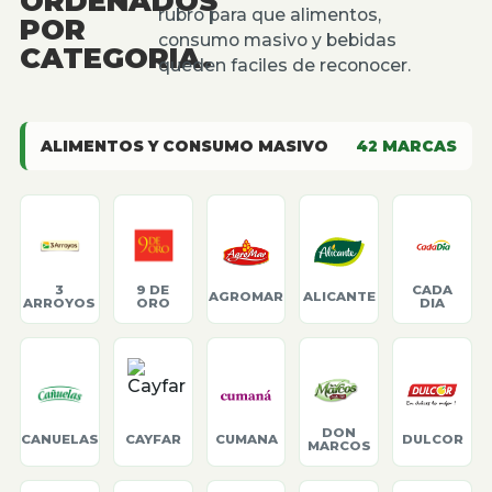
ORDENADOS
rubro para que alimentos,
POR
consumo masivo y bebidas
CATEGORIA.
queden faciles de reconocer.
ALIMENTOS Y CONSUMO MASIVO
42
MARCAS
3
9 DE
CADA
AGROMAR
ALICANTE
ARROYOS
ORO
DIA
DON
CANUELAS
CAYFAR
CUMANA
DULCOR
MARCOS