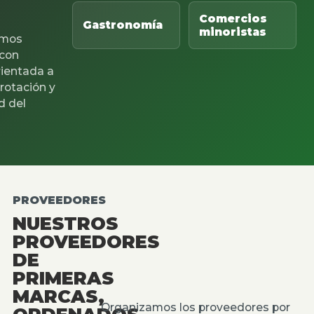
Comercios
Gastronomía
minoristas
mos
 con
rientada a
 rotación y
d del
PROVEEDORES
NUESTROS
PROVEEDORES
DE
PRIMERAS
MARCAS,
Organizamos los proveedores por