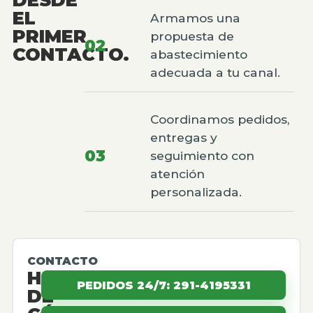
EL
Armamos una
PRIMER
propuesta de
02
CONTACTO.
abastecimiento
adecuada a tu canal.
Coordinamos pedidos,
entregas y
03
seguimiento con
atención
personalizada.
CONTACTO
HABLEMOS
PEDIDOS 24/7: 291-4195331
DE