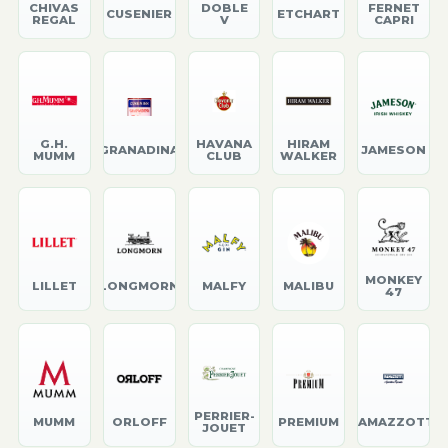
CHIVAS
DOBLE
FERNET
CUSENIER
ETCHART
REGAL
V
CAPRI
G.H.
HAVANA
HIRAM
GRANADINA
JAMESON
MUMM
CLUB
WALKER
MONKEY
LILLET
LONGMORN
MALFY
MALIBU
47
PERRIER-
MUMM
ORLOFF
PREMIUM
RAMAZZOTTI
JOUET