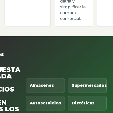
diaria y
simplificar la
compra
comercial.
OS
UESTA
ADA
Almacenes
Supermercados
CIOS
EN
Autoservicios
Dietéticas
S LOS