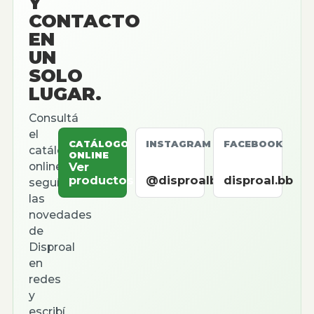
Y
CONTACTO
EN
UN
SOLO
LUGAR.
Consultá
el
CATÁLOGO
INSTAGRAM
FACEBOOK
catálogo
ONLINE
online,
Ver
productos
@disproalbb
disproal.bb
seguí
las
novedades
de
Disproal
en
redes
y
escribí