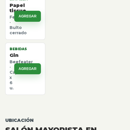
Papel
tissue
AGREGAR
Felpita
·
Bulto
cerrado
BEBIDAS
Gin
Beefeater
·
AGREGAR
Caja
x
6
u.
UBICACIÓN
SALÓN MAYORISTA EN