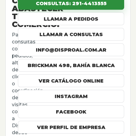
CÓMO
CONSULTAS: 291-4413555
ABASTECER
TU
LLAMAR A PEDIDOS
COMERCIO.
LLAMAR A CONSULTAS
Para
consultas
comerciales,
INFO@DISPROAL.COM.AR
pedidos,
altas
BRICKMAN 498, BAHÍA BLANCA
de
cliente
VER CATÁLOGO ONLINE
o
coordinación
INSTAGRAM
de
visitas,
contactá
FACEBOOK
a
Disproal
VER PERFIL DE EMPRESA
desde