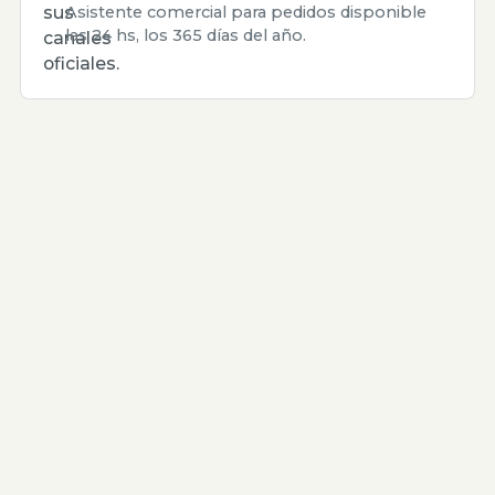
sus
Asistente comercial para pedidos disponible
las 24 hs, los 365 días del año.
canales
oficiales.