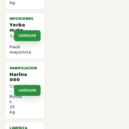
kg
INFUSIONES
Yerba
mate
AGREGAR
Taragui
·
Pack
mayorista
PANIFICACION
Harina
000
Canuelas
AGREGAR
·
Bolsa
x
25
kg
LIMPIEZA