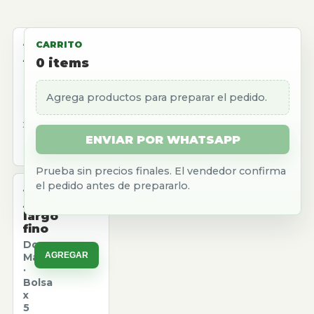
ALMACEN
CARRITO
Aceite
0
items
girasol
Natura
Agrega productos para preparar el pedido.
AGREGAR
·
Caja
x
12
ENVIAR POR WHATSAPP
u.
Prueba sin precios finales. El vendedor confirma
el pedido antes de prepararlo.
ALMACEN
Arroz
largo
fino
Don
AGREGAR
Marcos
·
Bolsa
x
5