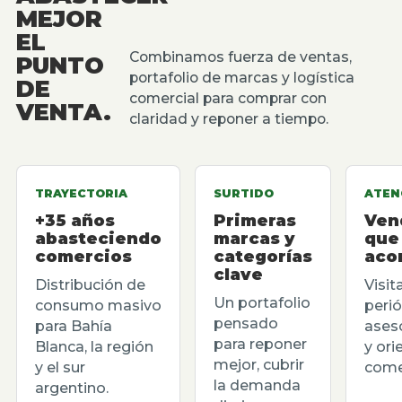
MEJOR
EL
Combinamos fuerza de ventas,
PUNTO
portafolio de marcas y logística
DE
comercial para comprar con
VENTA.
claridad y reponer a tiempo.
TRAYECTORIA
SURTIDO
ATEN
+35 años
Primeras
Ven
abasteciendo
marcas y
que
comercios
categorías
aco
clave
Distribución de
Visit
Un portafolio
consumo masivo
perió
pensado
para Bahía
ases
para reponer
Blanca, la región
y ori
mejor, cubrir
y el sur
comer
la demanda
argentino.