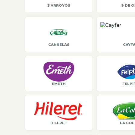
3 ARROYOS
9 DE 
CANUELAS
CAYF
EMETH
FELPI
HILERET
LA COL