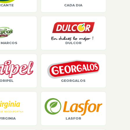
ICANTE
CADA DIA
 MARCOS
DULCOR
ORIPEL
GEORGALOS
VIRGINIA
LASFOR