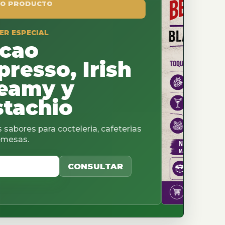
, Irish
y
o
cteleria, cafeterias
CONSULTAR