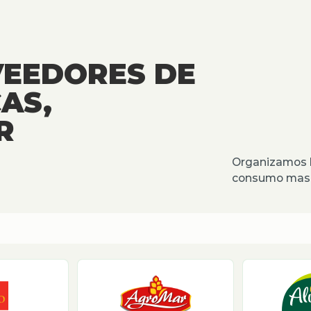
VEEDORES DE
AS,
R
Organizamos l
consumo masiv