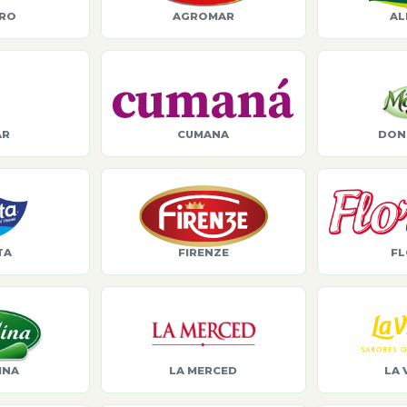
ORO
AGROMAR
AL
AR
CUMANA
DON
TA
FIRENZE
FL
INA
LA MERCED
LA 