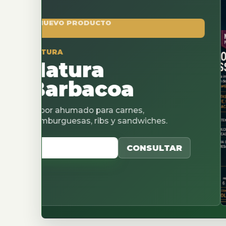
 PRODUCTO
tura
rbacoa
humado para carnes,
esas, ribs y sandwiches.
CATALOGO
CONSULTAR