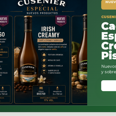
NUEVO PRODUCTO
CUSENIER ESPECIAL
Cacao
Espresso
Creamy 
Pistachi
Nuevos sabores para co
y sobremesas.
VER CATALOGO