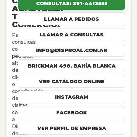
CÓMO
CONSULTAS: 291-4413555
ABASTECER
TU
LLAMAR A PEDIDOS
COMERCIO.
LLAMAR A CONSULTAS
Para
consultas
comerciales,
INFO@DISPROAL.COM.AR
pedidos,
altas
BRICKMAN 498, BAHÍA BLANCA
de
cliente
VER CATÁLOGO ONLINE
o
coordinación
INSTAGRAM
de
visitas,
contactá
FACEBOOK
a
Disproal
VER PERFIL DE EMPRESA
desde