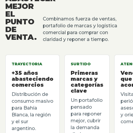
MEJOR
EL
Combinamos fuerza de ventas,
PUNTO
portafolio de marcas y logística
DE
comercial para comprar con
VENTA.
claridad y reponer a tiempo.
TRAYECTORIA
SURTIDO
ATEN
+35 años
Primeras
Ven
abasteciendo
marcas y
que
comercios
categorías
aco
clave
Distribución de
Visit
Un portafolio
consumo masivo
perió
pensado
para Bahía
ases
para reponer
Blanca, la región
y ori
mejor, cubrir
y el sur
comer
la demanda
argentino.