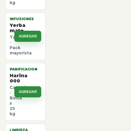
kg
INFUSIONES
Yerba
mate
AGREGAR
Taragui
·
Pack
mayorista
PANIFICACION
Harina
000
Canuelas
AGREGAR
·
Bolsa
x
25
kg
LIMPIEZA