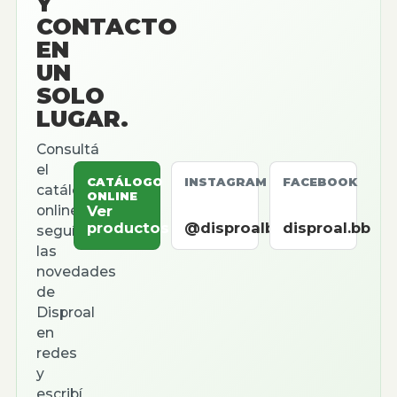
Y
CONTACTO
EN
UN
SOLO
LUGAR.
Consultá
el
CATÁLOGO
INSTAGRAM
FACEBOOK
catálogo
ONLINE
online,
Ver
productos
@disproalbb
disproal.bb
seguí
las
novedades
de
Disproal
en
redes
y
escribí