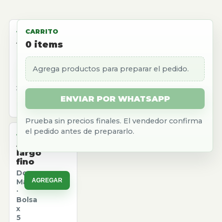
ALMACEN
CARRITO
Aceite
0
items
girasol
Natura
Agrega productos para preparar el pedido.
AGREGAR
·
Caja
x
12
ENVIAR POR WHATSAPP
u.
Prueba sin precios finales. El vendedor confirma
el pedido antes de prepararlo.
ALMACEN
Arroz
largo
fino
Don
AGREGAR
Marcos
·
Bolsa
x
5