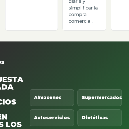
diaria y
simplificar la
compra
comercial.
OS
UESTA
ADA
Almacenes
Supermercados
CIOS
EN
Autoservicios
Dietéticas
S LOS