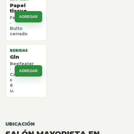
Papel
tissue
AGREGAR
Felpita
·
Bulto
cerrado
BEBIDAS
Gin
Beefeater
·
AGREGAR
Caja
x
6
u.
UBICACIÓN
SALÓN MAYORISTA EN