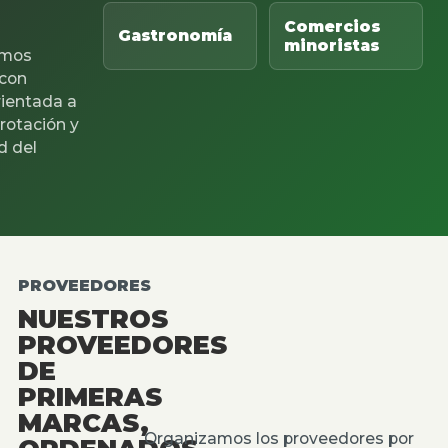
Comercios
Gastronomía
minoristas
mos
 con
rientada a
 rotación y
d del
PROVEEDORES
NUESTROS
PROVEEDORES
DE
PRIMERAS
MARCAS,
Organizamos los proveedores por