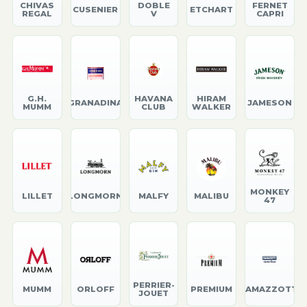
CHIVAS
DOBLE
FERNET
CUSENIER
ETCHART
REGAL
V
CAPRI
G.H.
HAVANA
HIRAM
GRANADINA
JAMESON
MUMM
CLUB
WALKER
MONKEY
LILLET
LONGMORN
MALFY
MALIBU
47
PERRIER-
MUMM
ORLOFF
PREMIUM
RAMAZZOTTI
JOUET