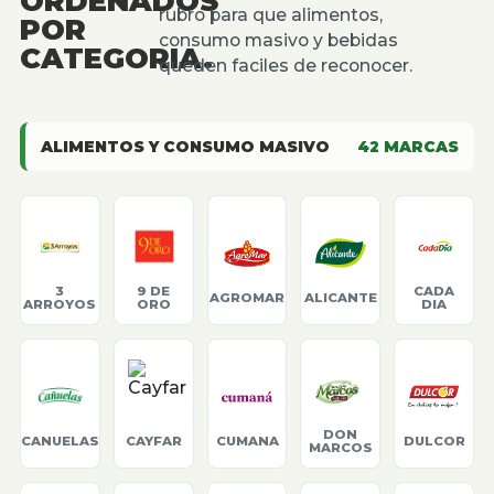
ORDENADOS
rubro para que alimentos,
POR
consumo masivo y bebidas
CATEGORIA.
queden faciles de reconocer.
ALIMENTOS Y CONSUMO MASIVO
42
MARCAS
3
9 DE
CADA
AGROMAR
ALICANTE
ARROYOS
ORO
DIA
DON
CANUELAS
CAYFAR
CUMANA
DULCOR
MARCOS