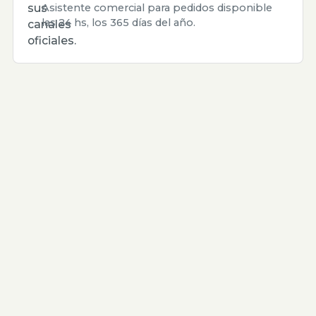
sus
Asistente comercial para pedidos disponible
las 24 hs, los 365 días del año.
canales
oficiales.