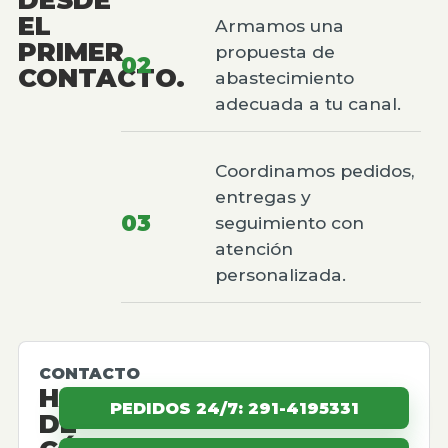
EL
Armamos una
PRIMER
propuesta de
02
CONTACTO.
abastecimiento
adecuada a tu canal.
Coordinamos pedidos,
entregas y
03
seguimiento con
atención
personalizada.
CONTACTO
HABLEMOS
PEDIDOS 24/7: 291-4195331
DE