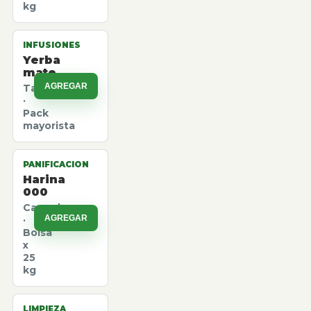
kg
INFUSIONES
Yerba
mate
AGREGAR
Taragui
·
Pack
mayorista
PANIFICACION
Harina
000
Canuelas
AGREGAR
·
Bolsa
x
25
kg
LIMPIEZA