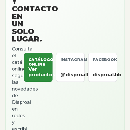
Y
CONTACTO
EN
UN
SOLO
LUGAR.
Consultá
el
CATÁLOGO
INSTAGRAM
FACEBOOK
catálogo
ONLINE
online,
Ver
productos
@disproalbb
disproal.bb
seguí
las
novedades
de
Disproal
en
redes
y
escribí