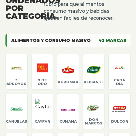
ORDENADOS
rubro para que alimentos,
POR
consumo masivo y bebidas
CATEGORIA.
queden faciles de reconocer.
ALIMENTOS Y CONSUMO MASIVO
42
MARCAS
3
9 DE
CADA
AGROMAR
ALICANTE
ARROYOS
ORO
DIA
DON
CANUELAS
CAYFAR
CUMANA
DULCOR
MARCOS