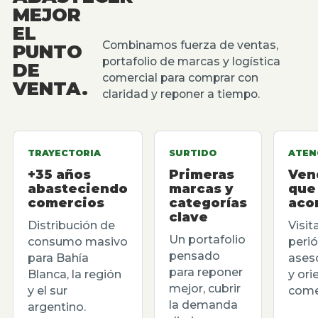
MEJOR
EL
Combinamos fuerza de ventas,
PUNTO
portafolio de marcas y logística
DE
comercial para comprar con
VENTA.
claridad y reponer a tiempo.
TRAYECTORIA
SURTIDO
ATEN
+35 años
Primeras
Ven
abasteciendo
marcas y
que
comercios
categorías
aco
clave
Distribución de
Visit
Un portafolio
consumo masivo
perió
pensado
para Bahía
ases
para reponer
Blanca, la región
y ori
mejor, cubrir
y el sur
comer
la demanda
argentino.