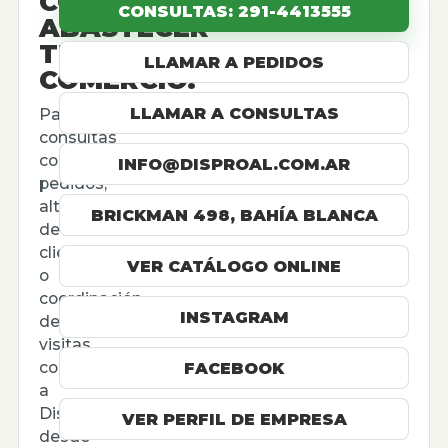
CÓMO
CONSULTAS: 291-4413555
ABASTECER
TU
LLAMAR A PEDIDOS
COMERCIO.
LLAMAR A CONSULTAS
Para
consultas
comerciales,
INFO@DISPROAL.COM.AR
pedidos,
altas
BRICKMAN 498, BAHÍA BLANCA
de
cliente
VER CATÁLOGO ONLINE
o
coordinación
INSTAGRAM
de
visitas,
contactá
FACEBOOK
a
Disproal
VER PERFIL DE EMPRESA
desde