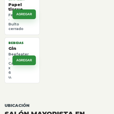
Papel
tissue
AGREGAR
Felpita
·
Bulto
cerrado
BEBIDAS
Gin
Beefeater
·
AGREGAR
Caja
x
6
u.
UBICACIÓN
SALÓN MAYORISTA EN