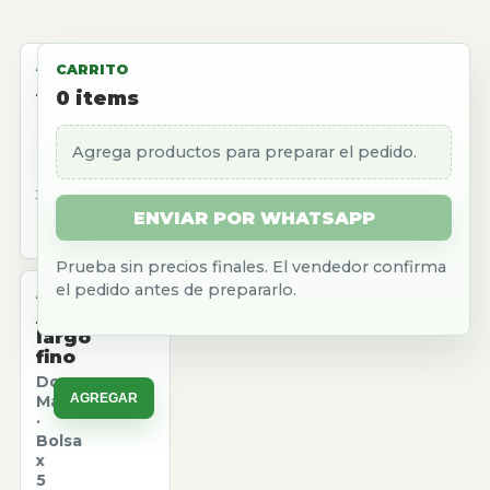
ALMACEN
CARRITO
Aceite
0
items
girasol
Natura
Agrega productos para preparar el pedido.
AGREGAR
·
Caja
x
12
ENVIAR POR WHATSAPP
u.
Prueba sin precios finales. El vendedor confirma
el pedido antes de prepararlo.
ALMACEN
Arroz
largo
fino
Don
AGREGAR
Marcos
·
Bolsa
x
5