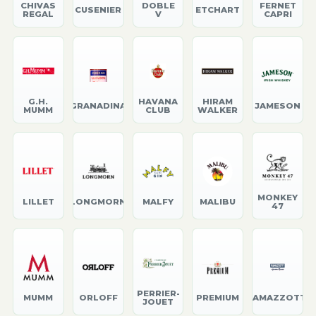
CHIVAS
DOBLE
FERNET
CUSENIER
ETCHART
REGAL
V
CAPRI
G.H.
HAVANA
HIRAM
GRANADINA
JAMESON
MUMM
CLUB
WALKER
MONKEY
LILLET
LONGMORN
MALFY
MALIBU
47
PERRIER-
MUMM
ORLOFF
PREMIUM
RAMAZZOTTI
JOUET