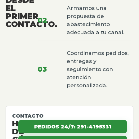
EL
Armamos una
PRIMER
propuesta de
02
CONTACTO.
abastecimiento
adecuada a tu canal.
Coordinamos pedidos,
entregas y
03
seguimiento con
atención
personalizada.
CONTACTO
HABLEMOS
PEDIDOS 24/7: 291-4195331
DE