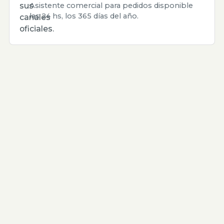
sus
Asistente comercial para pedidos disponible
las 24 hs, los 365 días del año.
canales
oficiales.