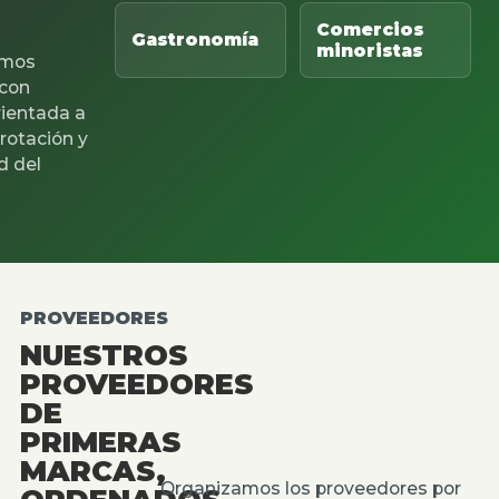
Comercios
Gastronomía
minoristas
mos
 con
rientada a
 rotación y
d del
PROVEEDORES
NUESTROS
PROVEEDORES
DE
PRIMERAS
MARCAS,
Organizamos los proveedores por