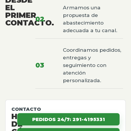
EL
Armamos una
PRIMER
propuesta de
02
CONTACTO.
abastecimiento
adecuada a tu canal.
Coordinamos pedidos,
entregas y
03
seguimiento con
atención
personalizada.
CONTACTO
HABLEMOS
PEDIDOS 24/7: 291-4195331
DE