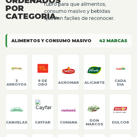
ORDENADOS
rubro para que alimentos,
POR
consumo masivo y bebidas
CATEGORIA.
queden faciles de reconocer.
ALIMENTOS Y CONSUMO MASIVO
42
MARCAS
3
9 DE
CADA
AGROMAR
ALICANTE
ARROYOS
ORO
DIA
DON
CANUELAS
CAYFAR
CUMANA
DULCOR
MARCOS