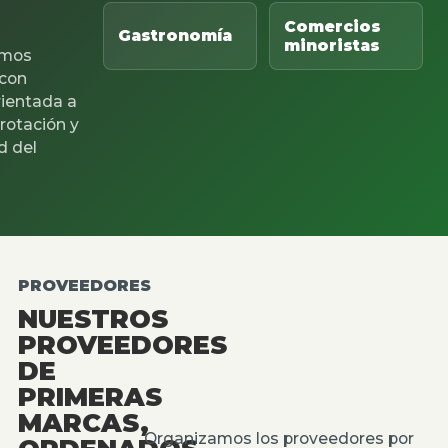
Comercios
Gastronomía
minoristas
mos
 con
rientada a
 rotación y
d del
PROVEEDORES
NUESTROS
PROVEEDORES
DE
PRIMERAS
MARCAS,
Organizamos los proveedores por