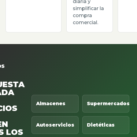
diaria y
simplificar la
compra
comercial.
OS
UESTA
ADA
Almacenes
Supermercados
CIOS
EN
Autoservicios
Dietéticas
S LOS