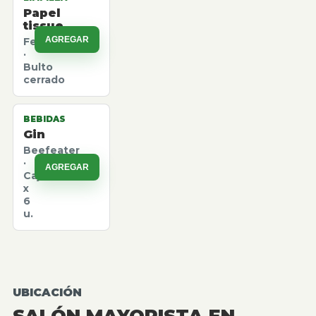
Papel
tissue
AGREGAR
Felpita
·
Bulto
cerrado
BEBIDAS
Gin
Beefeater
·
AGREGAR
Caja
x
6
u.
UBICACIÓN
SALÓN MAYORISTA EN