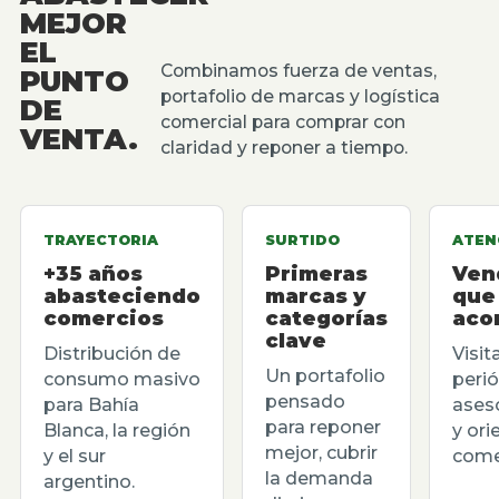
MEJOR
EL
Combinamos fuerza de ventas,
PUNTO
portafolio de marcas y logística
DE
comercial para comprar con
VENTA.
claridad y reponer a tiempo.
TRAYECTORIA
SURTIDO
ATEN
+35 años
Primeras
Ven
abasteciendo
marcas y
que
comercios
categorías
aco
clave
Distribución de
Visit
Un portafolio
consumo masivo
perió
pensado
para Bahía
ases
para reponer
Blanca, la región
y ori
mejor, cubrir
y el sur
comer
la demanda
argentino.