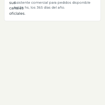
sus
Asistente comercial para pedidos disponible
las 24 hs, los 365 días del año.
canales
oficiales.