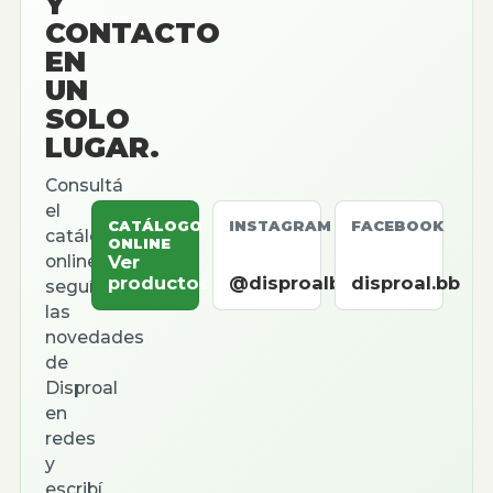
Y
CONTACTO
EN
UN
SOLO
LUGAR.
Consultá
el
CATÁLOGO
INSTAGRAM
FACEBOOK
catálogo
ONLINE
online,
Ver
productos
@disproalbb
disproal.bb
seguí
las
novedades
de
Disproal
en
redes
y
escribí