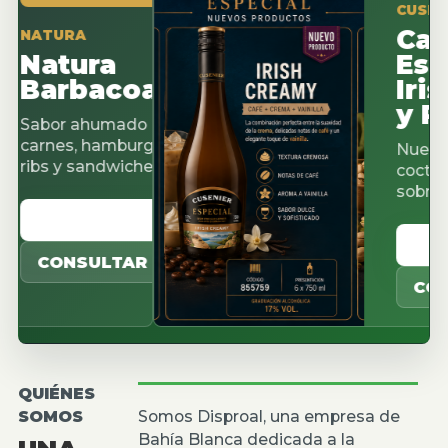
CUSENIER ES
Cacao
TURA
atura
Espres
arbacoa
Irish 
y Pista
or ahumado para
nes, hamburguesas,
Nuevos sabo
s y sandwiches.
cocteleria, c
sobremesas.
ER CATALOGO
VER CAT
ONSULTAR
CONSULT
QUIÉNES
SOMOS
Somos Disproal, una empresa de
Bahía Blanca dedicada a la