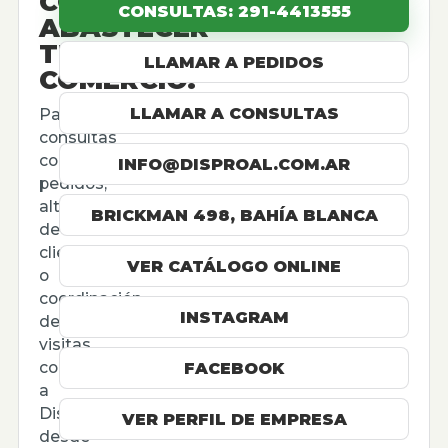
CÓMO
CONSULTAS: 291-4413555
ABASTECER
TU
LLAMAR A PEDIDOS
COMERCIO.
LLAMAR A CONSULTAS
Para
consultas
comerciales,
INFO@DISPROAL.COM.AR
pedidos,
altas
BRICKMAN 498, BAHÍA BLANCA
de
cliente
VER CATÁLOGO ONLINE
o
coordinación
INSTAGRAM
de
visitas,
contactá
FACEBOOK
a
Disproal
VER PERFIL DE EMPRESA
desde