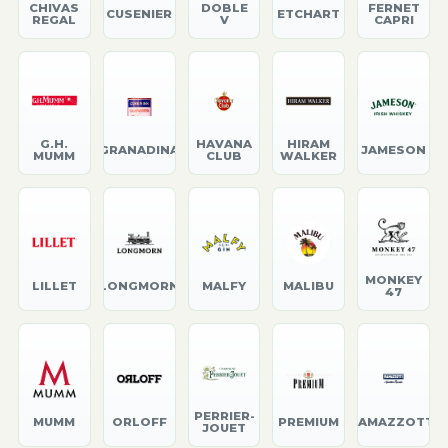
CHIVAS
DOBLE
FERNET
CUSENIER
ETCHART
REGAL
V
CAPRI
G.H.
HAVANA
HIRAM
GRANADINA
JAMESON
MUMM
CLUB
WALKER
MONKEY
LILLET
LONGMORN
MALFY
MALIBU
47
PERRIER-
MUMM
ORLOFF
PREMIUM
RAMAZZOTTI
JOUET