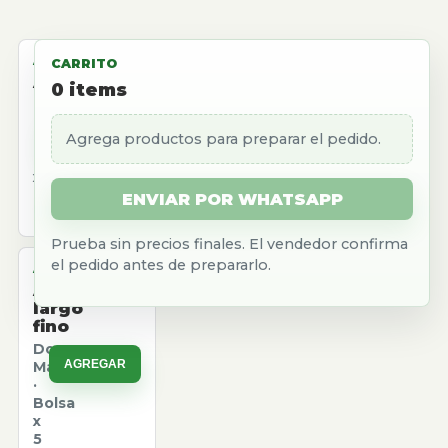
ALMACEN
CARRITO
Aceite
0
items
girasol
Natura
Agrega productos para preparar el pedido.
AGREGAR
·
Caja
x
12
ENVIAR POR WHATSAPP
u.
Prueba sin precios finales. El vendedor confirma
el pedido antes de prepararlo.
ALMACEN
Arroz
largo
fino
Don
AGREGAR
Marcos
·
Bolsa
x
5