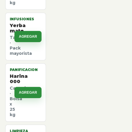
kg
INFUSIONES
Yerba
mate
AGREGAR
Taragui
·
Pack
mayorista
PANIFICACION
Harina
000
Canuelas
AGREGAR
·
Bolsa
x
25
kg
LIMPIEZA