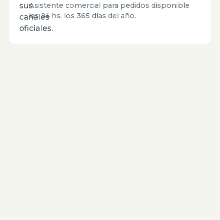
sus
Asistente comercial para pedidos disponible
las 24 hs, los 365 días del año.
canales
oficiales.