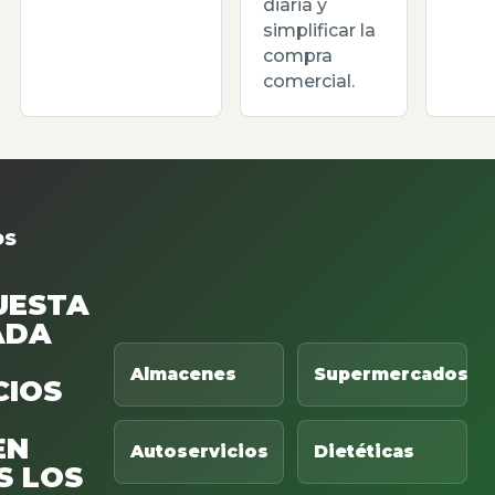
diaria y
simplificar la
compra
comercial.
OS
UESTA
ADA
Almacenes
Supermercados
CIOS
EN
Autoservicios
Dietéticas
S LOS