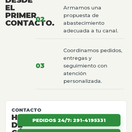
EL
Armamos una
PRIMER
propuesta de
02
CONTACTO.
abastecimiento
adecuada a tu canal.
Coordinamos pedidos,
entregas y
03
seguimiento con
atención
personalizada.
CONTACTO
HABLEMOS
PEDIDOS 24/7: 291-4195331
DE