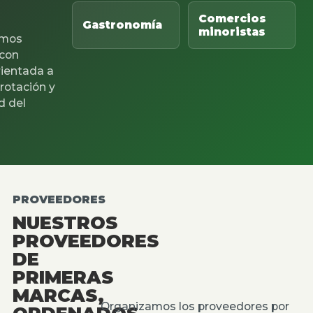
Comercios
Gastronomía
minoristas
mos
 con
rientada a
 rotación y
d del
PROVEEDORES
NUESTROS
PROVEEDORES
DE
PRIMERAS
MARCAS,
Organizamos los proveedores por