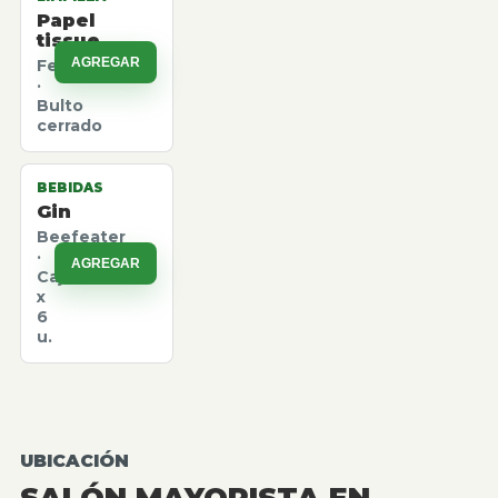
Papel
tissue
AGREGAR
Felpita
·
Bulto
cerrado
BEBIDAS
Gin
Beefeater
·
AGREGAR
Caja
x
6
u.
UBICACIÓN
SALÓN MAYORISTA EN