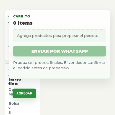
ALMACEN
CARRITO
Aceite
0
items
girasol
Natura
Agrega productos para preparar el pedido.
AGREGAR
·
Caja
x
12
ENVIAR POR WHATSAPP
u.
Prueba sin precios finales. El vendedor confirma
el pedido antes de prepararlo.
ALMACEN
Arroz
largo
fino
Don
AGREGAR
Marcos
·
Bolsa
x
5