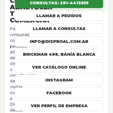
CÓMO
CONSULTAS: 291-4413555
ABASTECER
TU
LLAMAR A PEDIDOS
COMERCIO.
LLAMAR A CONSULTAS
Para
consultas
comerciales,
INFO@DISPROAL.COM.AR
pedidos,
altas
BRICKMAN 498, BAHÍA BLANCA
de
cliente
VER CATÁLOGO ONLINE
o
coordinación
INSTAGRAM
de
visitas,
contactá
FACEBOOK
a
Disproal
VER PERFIL DE EMPRESA
desde