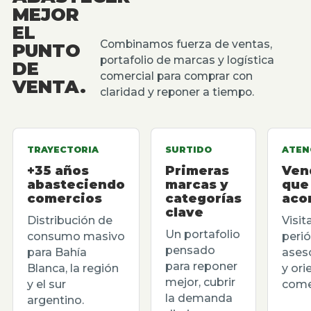
MEJOR
EL
Combinamos fuerza de ventas,
PUNTO
portafolio de marcas y logística
DE
comercial para comprar con
VENTA.
claridad y reponer a tiempo.
TRAYECTORIA
SURTIDO
ATEN
+35 años
Primeras
Ven
abasteciendo
marcas y
que
comercios
categorías
aco
clave
Distribución de
Visit
Un portafolio
consumo masivo
perió
pensado
para Bahía
ases
para reponer
Blanca, la región
y ori
mejor, cubrir
y el sur
comer
la demanda
argentino.