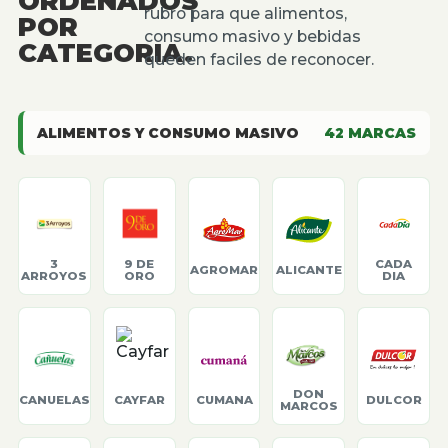
ORDENADOS
rubro para que alimentos,
POR
consumo masivo y bebidas
CATEGORIA.
queden faciles de reconocer.
ALIMENTOS Y CONSUMO MASIVO
42
MARCAS
3
9 DE
CADA
AGROMAR
ALICANTE
ARROYOS
ORO
DIA
DON
CANUELAS
CAYFAR
CUMANA
DULCOR
MARCOS