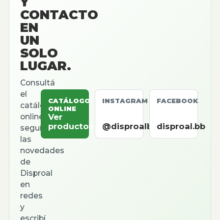
Y
CONTACTO
EN
UN
SOLO
LUGAR.
Consultá
el
CATÁLOGO
INSTAGRAM
FACEBOOK
catálogo
ONLINE
online,
Ver
productos
@disproalbb
disproal.bb
seguí
las
novedades
de
Disproal
en
redes
y
escribí