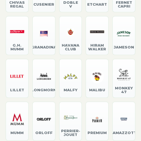
CHIVAS
DOBLE
FERNET
CUSENIER
ETCHART
REGAL
V
CAPRI
G.H.
HAVANA
HIRAM
GRANADINA
JAMESON
MUMM
CLUB
WALKER
MONKEY
LILLET
LONGMORN
MALFY
MALIBU
47
PERRIER-
MUMM
ORLOFF
PREMIUM
RAMAZZOTTI
JOUET