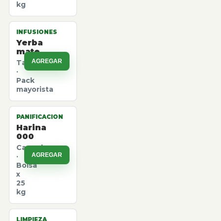
kg
INFUSIONES
Yerba
mate
AGREGAR
Taragui
·
Pack
mayorista
PANIFICACION
Harina
000
Canuelas
AGREGAR
·
Bolsa
x
25
kg
LIMPIEZA