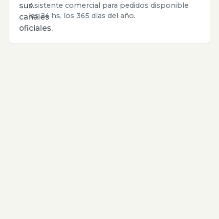
sus
Asistente comercial para pedidos disponible
las 24 hs, los 365 días del año.
canales
oficiales.