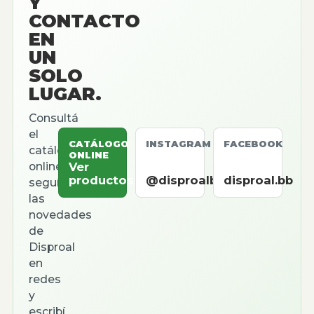
Y
CONTACTO
EN
UN
SOLO
LUGAR.
Consultá
el
CATÁLOGO
INSTAGRAM
FACEBOOK
catálogo
ONLINE
online,
Ver
productos
@disproalbb
disproal.bb
seguí
las
novedades
de
Disproal
en
redes
y
escribí