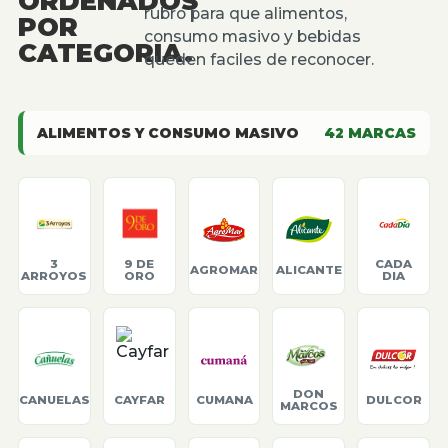
ORDENADOS
rubro para que alimentos,
POR
consumo masivo y bebidas
CATEGORIA.
queden faciles de reconocer.
ALIMENTOS Y CONSUMO MASIVO
42
MARCAS
3
9 DE
CADA
AGROMAR
ALICANTE
ARROYOS
ORO
DIA
DON
CANUELAS
CAYFAR
CUMANA
DULCOR
MARCOS