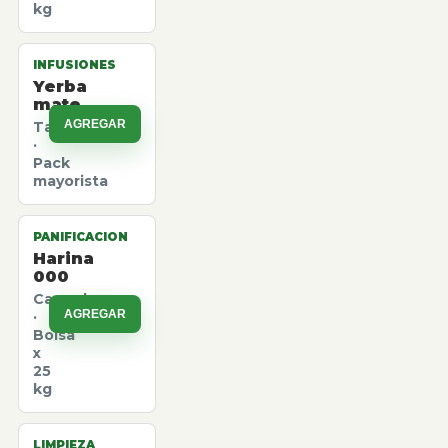
kg
INFUSIONES
Yerba
mate
AGREGAR
Taragui
·
Pack
mayorista
PANIFICACION
Harina
000
Canuelas
AGREGAR
·
Bolsa
x
25
kg
LIMPIEZA