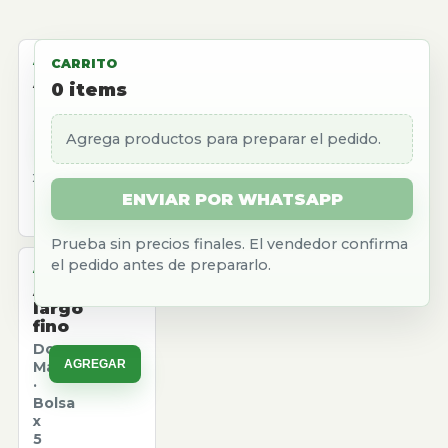
ALMACEN
CARRITO
Aceite
0
items
girasol
Natura
Agrega productos para preparar el pedido.
AGREGAR
·
Caja
x
12
ENVIAR POR WHATSAPP
u.
Prueba sin precios finales. El vendedor confirma
el pedido antes de prepararlo.
ALMACEN
Arroz
largo
fino
Don
AGREGAR
Marcos
·
Bolsa
x
5