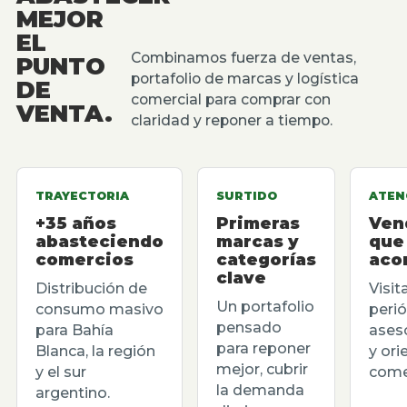
MEJOR
EL
Combinamos fuerza de ventas,
PUNTO
portafolio de marcas y logística
DE
comercial para comprar con
VENTA.
claridad y reponer a tiempo.
TRAYECTORIA
SURTIDO
ATEN
+35 años
Primeras
Ven
abasteciendo
marcas y
que
comercios
categorías
aco
clave
Distribución de
Visit
Un portafolio
consumo masivo
perió
pensado
para Bahía
ases
para reponer
Blanca, la región
y ori
mejor, cubrir
y el sur
comer
la demanda
argentino.