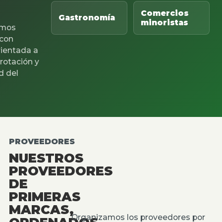
Comercios
Gastronomía
minoristas
mos
 con
rientada a
 rotación y
d del
PROVEEDORES
NUESTROS
PROVEEDORES
DE
PRIMERAS
MARCAS,
Organizamos los proveedores por