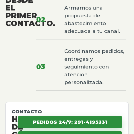
EL
Armamos una
PRIMER
propuesta de
02
CONTACTO.
abastecimiento
adecuada a tu canal.
Coordinamos pedidos,
entregas y
03
seguimiento con
atención
personalizada.
CONTACTO
HABLEMOS
PEDIDOS 24/7: 291-4195331
DE