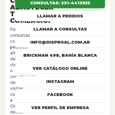
CÓMO
CONSULTAS: 291-4413555
ABASTECER
TU
LLAMAR A PEDIDOS
COMERCIO.
LLAMAR A CONSULTAS
Para
consultas
comerciales,
INFO@DISPROAL.COM.AR
pedidos,
altas
BRICKMAN 498, BAHÍA BLANCA
de
cliente
VER CATÁLOGO ONLINE
o
coordinación
INSTAGRAM
de
visitas,
contactá
FACEBOOK
a
Disproal
VER PERFIL DE EMPRESA
desde