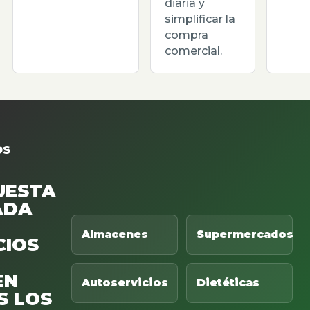
diaria y
simplificar la
compra
comercial.
OS
UESTA
ADA
Almacenes
Supermercados
CIOS
EN
Autoservicios
Dietéticas
S LOS