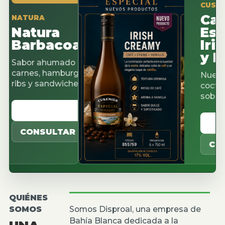
CUSENIER ES
Cacao
TURA
atura
Espres
arbacoa
Irish 
y Pist
or ahumado para
nes, hamburguesas,
Nuevos sabo
s y sandwiches.
cocteleria, c
sobremesas
VER CATALOGO
VER CAT
CONSULTAR
CONSUL
QUIÉNES
SOMOS
Somos Disproal, una empresa de
Bahía Blanca dedicada a la