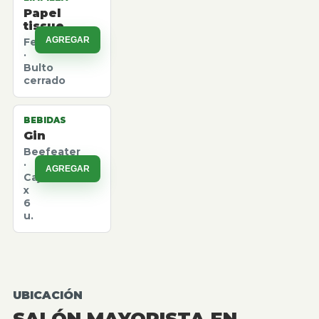
Papel
tissue
AGREGAR
Felpita
·
Bulto
cerrado
BEBIDAS
Gin
Beefeater
·
AGREGAR
Caja
x
6
u.
UBICACIÓN
SALÓN MAYORISTA EN