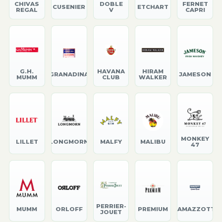
CHIVAS
DOBLE
FERNET
CUSENIER
ETCHART
REGAL
V
CAPRI
G.H.
HAVANA
HIRAM
GRANADINA
JAMESON
MUMM
CLUB
WALKER
MONKEY
LILLET
LONGMORN
MALFY
MALIBU
47
PERRIER-
MUMM
ORLOFF
PREMIUM
RAMAZZOTTI
JOUET