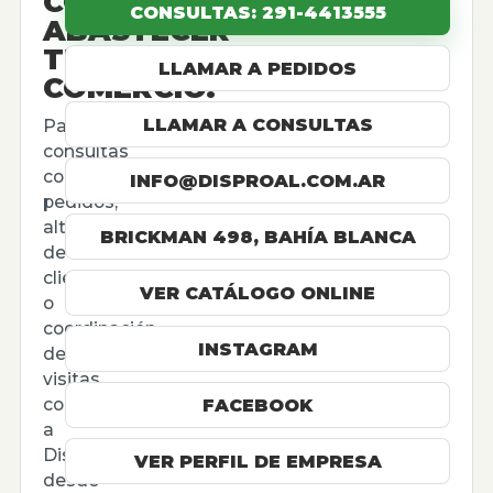
CÓMO
CONSULTAS: 291-4413555
ABASTECER
TU
LLAMAR A PEDIDOS
COMERCIO.
LLAMAR A CONSULTAS
Para
consultas
comerciales,
INFO@DISPROAL.COM.AR
pedidos,
altas
BRICKMAN 498, BAHÍA BLANCA
de
cliente
VER CATÁLOGO ONLINE
o
coordinación
INSTAGRAM
de
visitas,
contactá
FACEBOOK
a
Disproal
VER PERFIL DE EMPRESA
desde