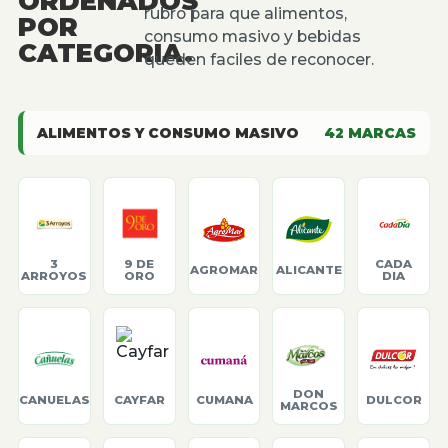
ORDENADOS
rubro para que alimentos,
POR
consumo masivo y bebidas
CATEGORIA.
queden faciles de reconocer.
ALIMENTOS Y CONSUMO MASIVO
42
MARCAS
3
9 DE
CADA
AGROMAR
ALICANTE
ARROYOS
ORO
DIA
DON
CANUELAS
CAYFAR
CUMANA
DULCOR
MARCOS