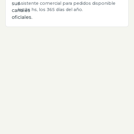
sus
Asistente comercial para pedidos disponible
las 24 hs, los 365 días del año.
canales
oficiales.