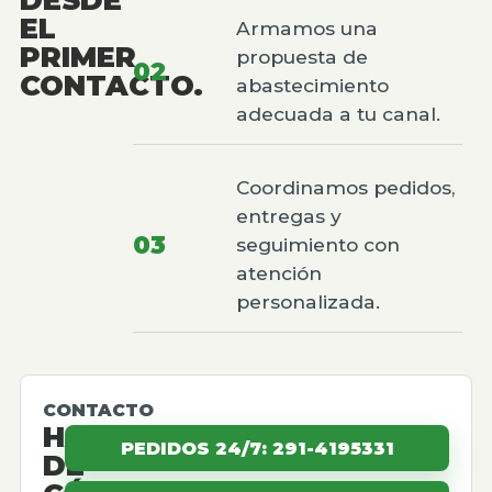
EL
Armamos una
PRIMER
propuesta de
02
CONTACTO.
abastecimiento
adecuada a tu canal.
Coordinamos pedidos,
entregas y
03
seguimiento con
atención
personalizada.
CONTACTO
HABLEMOS
PEDIDOS 24/7: 291-4195331
DE