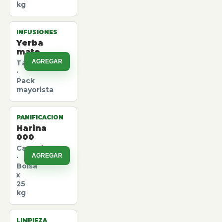
kg
INFUSIONES
Yerba
mate
AGREGAR
Taragui
·
Pack
mayorista
PANIFICACION
Harina
000
Canuelas
AGREGAR
·
Bolsa
x
25
kg
LIMPIEZA