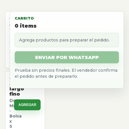
ALMACEN
CARRITO
Aceite
0
items
girasol
Natura
Agrega productos para preparar el pedido.
AGREGAR
·
Caja
x
12
ENVIAR POR WHATSAPP
u.
Prueba sin precios finales. El vendedor confirma
el pedido antes de prepararlo.
ALMACEN
Arroz
largo
fino
Don
AGREGAR
Marcos
·
Bolsa
x
5