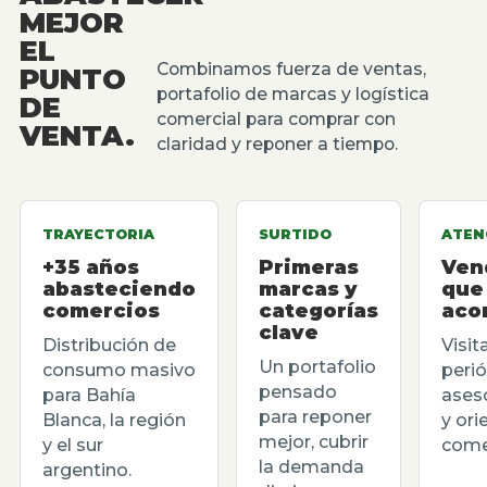
MEJOR
EL
Combinamos fuerza de ventas,
PUNTO
portafolio de marcas y logística
DE
comercial para comprar con
VENTA.
claridad y reponer a tiempo.
TRAYECTORIA
SURTIDO
ATEN
+35 años
Primeras
Ven
abasteciendo
marcas y
que
comercios
categorías
aco
clave
Distribución de
Visit
Un portafolio
consumo masivo
perió
pensado
para Bahía
ases
para reponer
Blanca, la región
y ori
mejor, cubrir
y el sur
comer
la demanda
argentino.