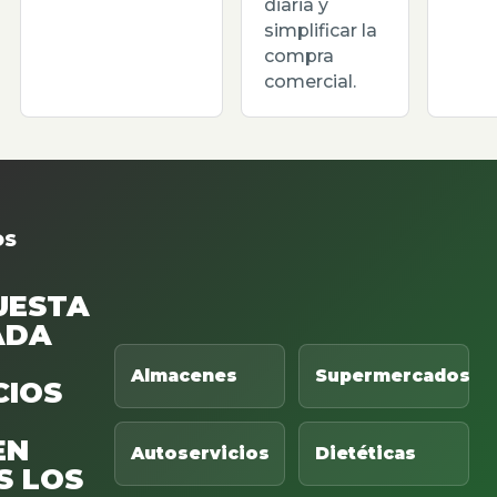
diaria y
simplificar la
compra
comercial.
OS
UESTA
ADA
Almacenes
Supermercados
CIOS
EN
Autoservicios
Dietéticas
S LOS