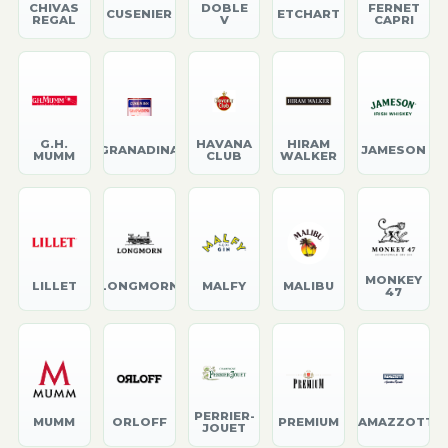
CHIVAS
DOBLE
FERNET
CUSENIER
ETCHART
REGAL
V
CAPRI
G.H.
HAVANA
HIRAM
GRANADINA
JAMESON
MUMM
CLUB
WALKER
MONKEY
LILLET
LONGMORN
MALFY
MALIBU
47
PERRIER-
MUMM
ORLOFF
PREMIUM
RAMAZZOTTI
JOUET