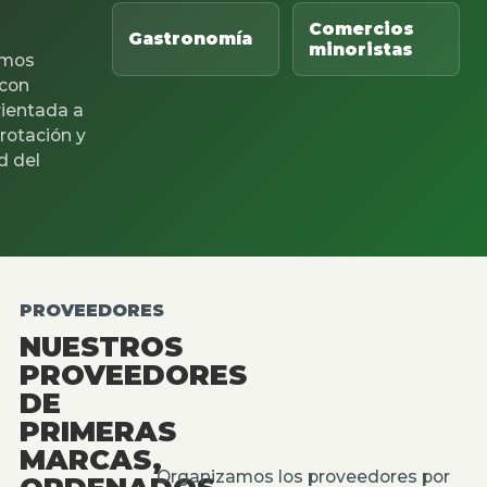
Comercios
Gastronomía
minoristas
mos
 con
rientada a
 rotación y
d del
PROVEEDORES
NUESTROS
PROVEEDORES
DE
PRIMERAS
MARCAS,
Organizamos los proveedores por