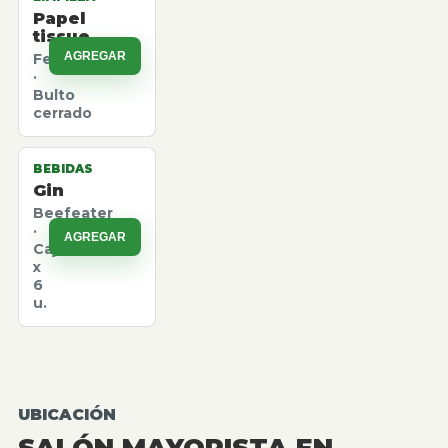
Papel
tissue
AGREGAR
Felpita
·
Bulto
cerrado
BEBIDAS
Gin
Beefeater
·
AGREGAR
Caja
x
6
u.
UBICACIÓN
SALÓN MAYORISTA EN