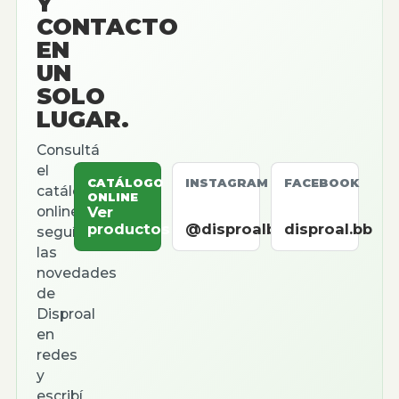
Y
CONTACTO
EN
UN
SOLO
LUGAR.
Consultá
el
CATÁLOGO
INSTAGRAM
FACEBOOK
catálogo
ONLINE
online,
Ver
productos
@disproalbb
disproal.bb
seguí
las
novedades
de
Disproal
en
redes
y
escribí